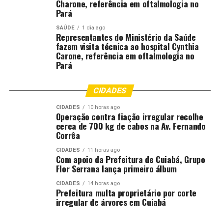
Charone, referência em oftalmologia no
Pará
Fotografo:
SAÚDE
1 dia ago
Representantes do Ministério da Saúde
Departamento: Assessoria de Comunicação da CGJ-
fazem visita técnica ao hospital Cynthia
TJMT
Carone, referência em oftalmologia no
Pará
Email:
[email protected]
CIDADES
Fonte:
Tribunal de Justiça de MT – MT
CIDADES
10 horas ago
Operação contra fiação irregular recolhe
Comentários
cerca de 700 kg de cabos na Av. Fernando
Corrêa
CIDADES
11 horas ago
RELATED TOPICS:
ACIDENTE
ACORDO
APÓS
CUIABÁ
Com apoio da Prefeitura de Cuiabá, Grupo
DESTAQUE
GARANTE
HORA
MATO
MATO-GROSSO
Flor Serrana lança primeiro álbum
MATOGROSSO
MENOS
MT
SAI
TRÂNSITO
UMA
VIRTUAL
CIDADES
14 horas ago
Prefeitura multa proprietário por corte
UP NEXT
irregular de árvores em Cuiabá
Justiça em Números: Primeiro Grau do TJMT alcança
97% em índice de produtividade