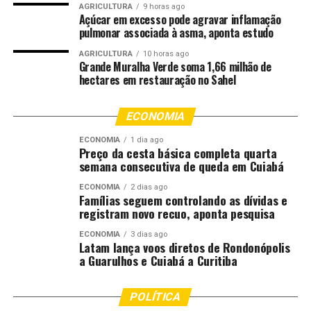
AGRICULTURA
9 horas ago
definiram prazo para a escolha da forma de reparação e
Açúcar em excesso pode agravar inflamação
pulmonar associada à asma, aponta estudo
início dos procedimentos.
AGRICULTURA
10 horas ago
“O caso demonstra como o SAI Virtual
Grande Muralha Verde soma 1,66 milhão de
hectares em restauração no Sahel
permite resolver conflitos de forma
rápida, consensual e sem burocracia,
reduzindo o tempo entre o registro da
ECONOMIA
ocorrência e a formalização do acordo”,
ECONOMIA
1 dia ago
avalia a diretora do Departamento de
Preço da cesta básica completa quarta
Apoio aos Juizados Especiais (Daje),
semana consecutiva de queda em Cuiabá
Shusiene Tassinari Machado.
ECONOMIA
2 dias ago
Famílias seguem controlando as dívidas e
O SAI Virtual está em funcionamento
registram novo recuo, aponta pesquisa
gratuitamente nas comarcas de Cuiabá,
ECONOMIA
3 dias ago
Várzea Grande e Rondonópolis. A
Latam lança voos diretos de Rondonópolis
a Guarulhos e Cuiabá a Curitiba
ferramenta permite que os envolvidos em
acidentes de trânsito sem vítimas
participem da audiência de conciliação
POLÍTICA
diretamente pelo celular, sem necessidade