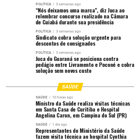
POLÍTICA
3 semanas ago
de deslocamento.
“Nós deixamos uma marca”, diz Juca ao
relembrar concurso realizado na Câmara
Como funciona –
O cidadão envolvido em
de Cuiabá durante sua presidência
acidente de trânsito sem vítimas pode
POLÍTICA
3 semanas ago
acessar o Portal do TJMT, na área Portais
Sindicato cobra solução urgente para
descontos de consignados
Temáticos, e selecionar o SAI Virtual. No
ambiente digital é possível registrar a
POLÍTICA
3 semanas ago
Juca do Guaraná se posiciona contra
ocorrência, preencher os formulários e participar da
pedágio entre Livramento e Poconé e cobra
audiência de conciliação por videoconferência.
solução sem novos custo
A conciliação é voluntária e gratuita. Os acordos
firmados podem ser homologados por sentença judicial,
SAÚDE
desde que atendidos os requisitos legais.
SAÚDE
10 horas ago
Ministro da Saúde realiza visitas técnicas
Leia mais:
em Santa Casa de Curitiba e Hospital
Angelina Caron, em Campina do Sul (PR)
Veja em quais situações o SAI pode ser acionado
SAÚDE
1 dia ago
Representantes do Ministério da Saúde
fazem visita técnica ao hospital Cynthia
Autor: Alcione dos Anjos