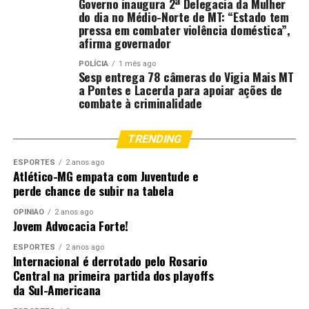
Governo inaugura 2ª Delegacia da Mulher
do dia no Médio-Norte de MT: “Estado tem
pressa em combater violência doméstica”,
afirma governador
POLÍCIA
1 mês ago
Sesp entrega 78 câmeras do Vigia Mais MT
a Pontes e Lacerda para apoiar ações de
combate à criminalidade
TRENDING
ESPORTES
2 anos ago
Atlético-MG empata com Juventude e
perde chance de subir na tabela
OPINIÃO
2 anos ago
Jovem Advocacia Forte!
ESPORTES
2 anos ago
Internacional é derrotado pelo Rosario
Central na primeira partida dos playoffs
da Sul-Americana