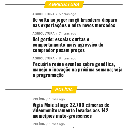
AGRICULTURA
DON'T MISS
Tribunal de Justiça fortalece inclusão com criação do
AGRICULTURA
5 horas ago
De volta ao jogo: maçã brasileira dispara
Núcleo de Acessibilidade
nas exportações e mira novos mercados
AGRICULTURA
7 horas ago
Boi gordo: escalas curtas e
comportamento mais agressivo do
comprador puxam preços
AGRICULTURA
8 horas ago
Pecuária reúne eventos sobre genética,
manejo e inovação na próxima semana; veja
a programação
POLÍCIA
POLÍCIA
1 mês ago
Vigia Mais atinge 22.700 câmeras de
videomonitoramento levadas aos 142
municípios mato-grossenses
POLÍCIA
1 mês ago