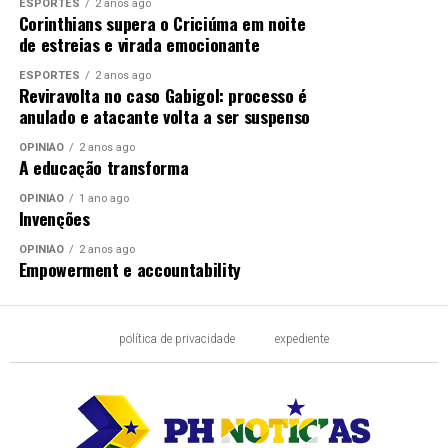
ESPORTES
2 anos ago
Corinthians supera o Criciúma em noite
de estreias e virada emocionante
ESPORTES
2 anos ago
Reviravolta no caso Gabigol: processo é
anulado e atacante volta a ser suspenso
OPINIÃO
2 anos ago
A educação transforma
OPINIÃO
1 ano ago
Invenções
OPINIÃO
2 anos ago
Empowerment e accountability
política de privacidade
expediente