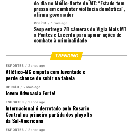
do dia no Médio-Norte de MT: “Estado tem
pressa em combater violência doméstica”,
afirma governador
POLÍCIA
1 mês ago
Sesp entrega 78 câmeras do Vigia Mais MT
a Pontes e Lacerda para apoiar ações de
combate à criminalidade
TRENDING
ESPORTES
2 anos ago
Atlético-MG empata com Juventude e
perde chance de subir na tabela
OPINIÃO
2 anos ago
Jovem Advocacia Forte!
ESPORTES
2 anos ago
Internacional é derrotado pelo Rosario
Central na primeira partida dos playoffs
da Sul-Americana
ESPORTES
2 anos ago