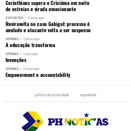
Corinthians supera o Criciúma em noite
de estreias e virada emocionante
ESPORTES
2 anos ago
Reviravolta no caso Gabigol: processo é
anulado e atacante volta a ser suspenso
OPINIÃO
2 anos ago
A educação transforma
OPINIÃO
1 ano ago
Invenções
OPINIÃO
2 anos ago
Empowerment e accountability
política de privacidade
expediente