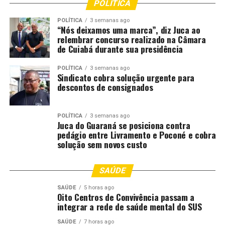
decisões judiciais mais sensíveis, inclusivas e alinhadas às
POLÍTICA
realidades dos povos indígenas.
POLÍTICA
3 semanas ago
“Nós deixamos uma marca”, diz Juca ao
Outras informações podem ser obtidas pelo e-mail
relembrar concurso realizado na Câmara
de Cuiabá durante sua presidência
[email protected]
ou pelos telefones (65) 3617-3844 /
99943-1576.
POLÍTICA
3 semanas ago
Autor: Lígia Saito
Sindicato cobra solução urgente para
descontos de consignados
Fotografo:
Departamento: Assessoria de Comunicação da Esmagis –
POLÍTICA
3 semanas ago
Juca do Guaraná se posiciona contra
MT
pedágio entre Livramento e Poconé e cobra
solução sem novos custo
Email:
[email protected]
SAÚDE
Fonte:
Tribunal de Justiça de MT – MT
SAÚDE
5 horas ago
Oito Centros de Convivência passam a
integrar a rede de saúde mental do SUS
Comentários
SAÚDE
7 horas ago