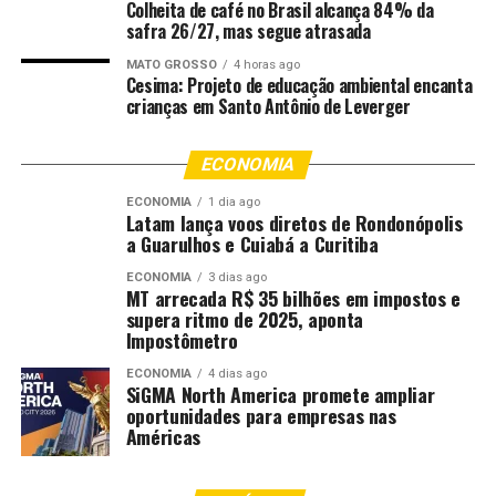
Colheita de café no Brasil alcança 84% da
órgãos do Judiciário a adotarem práticas compatíveis
safra 26/27, mas segue atrasada
com as especificidades socioculturais indígenas,
MATO GROSSO
4 horas ago
garantindo comunicação acessível, escuta qualificada e
Cesima: Projeto de educação ambiental encanta
participação efetiva nos processos judiciais. Além disso,
crianças em Santo Antônio de Leverger
o projeto dialoga com marcos legais nacionais e
internacionais, como a Constituição Federal de 1988
ECONOMIA
(artigos 231 e 232), a Convenção n. 169 da Organização
ECONOMIA
1 dia ago
Internacional do Trabalho (OIT) e a Declaração das
Latam lança voos diretos de Rondonópolis
Nações Unidas sobre os Direitos dos Povos Indígenas.
a Guarulhos e Cuiabá a Curitiba
ECONOMIA
3 dias ago
O encontro contará com a participação de
MT arrecada R$ 35 bilhões em impostos e
magistrados(as), assessores e servidores do Poder
supera ritmo de 2025, aponta
Impostômetro
Judiciário de Mato Grosso, indígenas, representantes da
Prefeitura de Canarana, do Tribunal Regional Eleitoral
ECONOMIA
4 dias ago
SiGMA North America promete ampliar
(TRE) e da Fundação Nacional dos Povos Indígenas
oportunidades para empresas nas
(Funai), além de estudantes e comunidade acadêmica. A
Américas
expectativa é que a reunião contribua para reduzir
conflitos, fortalecer o diálogo institucional e promover