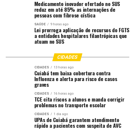
Medicamento inovador ofertado no SUS
RELATED TOPICS:
BUSCA
CANARANA
DATA
DESTAQUE
reduz em até 85% as internações de
DIÁLOGO
ENCONTRO
ENTRE
ESTÁ
FORTALECER
pessoas com fibrose cística
INDÍGENAS
JUDICIÁRIO
MATO
MATO-GROSSO
MATOGROSSO
MT
POVOS
RESERVE
SAÚDE
9 horas ago
Lei prorroga aplicação de recursos do FGTS
UP NEXT
a entidades hospitalares filantrópicas que
Escolas do Sistema de Justiça de MT se reúnem para
atuam no SUS
criar encontro estadual inédito
DON'T MISS
CIDADES
No embalo do terceiro jogo do Brasil, Copa do Judiciário
estreia novas funcionalidades
CIDADES
13 horas ago
Cuiabá tem baixa cobertura contra
Influenza e alerta para risco de casos
graves
CIDADES
16 horas ago
TCE cita riscos a alunos e manda corrigir
problemas no transporte escolar
CIDADES
1 dia ago
UPAs de Cuiabá garantem atendimento
rápido a pacientes com suspeita de AVC