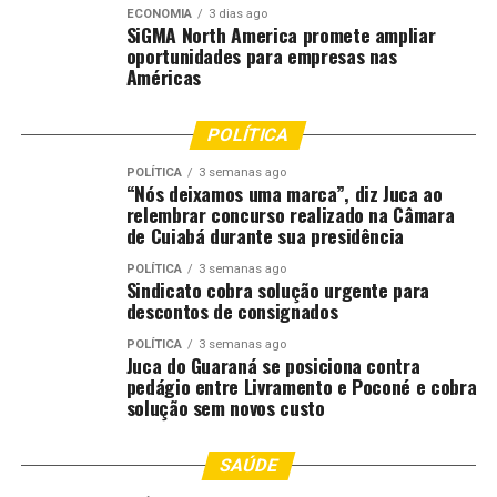
Para utilizar a Carteira de Identidade Nacional na versão
ECONOMIA
3 dias ago
SiGMA North America promete ampliar
digital, o cidadão deve baixar gratuitamente o aplicativo
oportunidades para empresas nas
Gov.br no celular, disponível para os sistemas Android e
Américas
IOS.
POLÍTICA
Após a instalação, é necessário fazer login com a conta
Gov.br (CPF e senha). A CIN digital ficará disponível
POLÍTICA
3 semanas ago
“Nós deixamos uma marca”, diz Juca ao
automaticamente no aplicativo para quem já emitiu a
relembrar concurso realizado na Câmara
Carteira de Identidade Nacional física. O documento
de Cuiabá durante sua presidência
digital possui validade legal em todo o território
POLÍTICA
3 semanas ago
nacional, podendo ser apresentado em fiscalizações,
Sindicato cobra solução urgente para
atendimentos e abordagens, da mesma forma que a
descontos de consignados
versão física.
POLÍTICA
3 semanas ago
Juca do Guaraná se posiciona contra
A Politec orienta que o cidadão mantenha o aplicativo
pedágio entre Livramento e Poconé e cobra
solução sem novos custo
atualizado e, sempre que possível, configure o acesso
offline, garantindo a visualização do documento mesmo
sem conexão com a internet.
SAÚDE