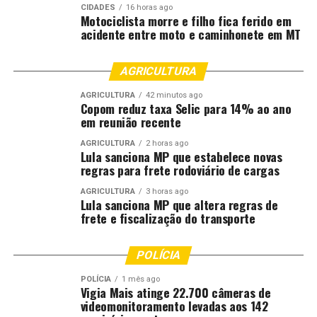
fundamental de cidadania e segurança. Em um período
CIDADES
16 horas ago
como o Carnaval, portar a CIN garante identificação
Motociclista morre e filho fica ferido em
acidente entre moto e caminhonete em MT
rápida, acesso a direitos e mais tranquilidade para o
cidadão. A orientação da Politec é preventiva e reforça
nosso compromisso com a proteção da população”
AGRICULTURA
AGRICULTURA
42 minutos ago
Orientação para o feriado
Copom reduz taxa Selic para 14% ao ano
em reunião recente
A Politec reforça que portar um documento oficial de
AGRICULTURA
2 horas ago
identificação é uma medida simples, mas fundamental,
Lula sanciona MP que estabelece novas
especialmente em períodos de grande movimentação
regras para frete rodoviário de cargas
como o Carnaval. A recomendação vale para foliões,
AGRICULTURA
3 horas ago
viajantes, motoristas e participantes de eventos
Lula sanciona MP que altera regras de
públicos.
frete e fiscalização do transporte
“Documento de identidade é garantia de direitos, de
POLÍCIA
segurança e de agilidade em qualquer situação”, conclui
Elthon.
POLÍCIA
1 mês ago
Vigia Mais atinge 22.700 câmeras de
videomonitoramento levadas aos 142
Fonte:
Governo MT – MT