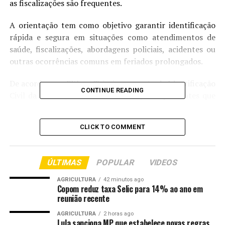
as fiscalizações são frequentes.
A orientação tem como objetivo garantir identificação
rápida e segura em situações como atendimentos de
saúde, fiscalizações, abordagens policiais, acidentes ou
outras ocorrências comuns em feriados prolongados.
De acordo com Elthon Teixeira, gerente de Identificação
CONTINUE READING
Civil da Politec, a CIN trouxe avanços importantes que
facilitam a vida do cidadão, especialmente neste
período.
CLICK TO COMMENT
“A carteira de identidade agora traz o CPF como número
único. O RG passa a ser o número do CPF, o que traz
ÚLTIMAS
POPULAR
VIDEOS
muitas vantagens. Para quem vai pular o Carnaval, por
exemplo, não é necessário levar o documento físico,
AGRICULTURA
42 minutos ago
Copom reduz taxa Selic para 14% ao ano em
porque ao emitir a Carteira de Identidade Nacional, a
reunião recente
pessoa também passa a ter a versão digital disponível
no aplicativo Gov.br”, explica.
AGRICULTURA
2 horas ago
Lula sanciona MP que estabelece novas regras