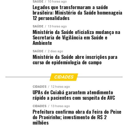
Documento aceito em todo o Brasil e na América do
SAÚDE
10 horas ago
Legados que transformaram a saúde
Sul
brasileira: Ministério da Saúde homenageia
12 personalidades
Além de ser aceito em todo o território nacional, a
SAÚDE
13 horas ago
Carteira de Identidade Nacional também pode ser
Ministério da Saúde oficializa mudança na
utilizada como documento de viagem para alguns países
Secretaria de Vigilância em Saúde e
Ambiente
da América do Sul, desde que tenha sido expedida nos
últimos dez anos.
SAÚDE
2 dias ago
Ministério da Saúde abre inscrições para
curso de epidemiologia de campo
A CIN é um documento moderno, seguro e aceito em
todo o Brasil. E, em alguns casos, também é válida para
entrada em países da América do Sul, o que amplia ainda
CIDADES
mais sua utilidade para quem vai viajar.
CIDADES
12 horas ago
UPAs de Cuiabá garantem atendimento
O Diretor Geral da Politec, Jaime Trevizan, ressaltou a
rápido a pacientes com suspeita de AVC
importância do documento neste período com mais
CIDADES
13 horas ago
fluxo de pessoas.
Prefeitura confirma obra da Feira do Peixe
do Praeirinho; investimento de R$ 2
“A Carteira de Identidade Nacional é um instrumento
milhões