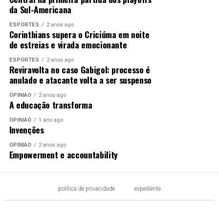
da Sul-Americana
ESPORTES
2 anos ago
Corinthians supera o Criciúma em noite
de estreias e virada emocionante
ESPORTES
2 anos ago
Reviravolta no caso Gabigol: processo é
anulado e atacante volta a ser suspenso
OPINIÃO
2 anos ago
A educação transforma
OPINIÃO
1 ano ago
Invenções
OPINIÃO
2 anos ago
Empowerment e accountability
política de privacidade
expediente