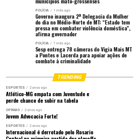
municípios mato-grossenses
POLÍCIA
1 mês ago
Governo inaugura 2ª Delegacia da Mulher
Comentários
do dia no Médio-Norte de MT: “Estado tem
pressa em combater violência doméstica”,
afirma governador
RELATED TOPICS:
CARNAVAL
CIN
DESTAQUE
MATO
MATO-GROSSO
MATOGROSSO
MT
ORIENTA
POLITEC
POLÍCIA
1 mês ago
Sesp entrega 78 câmeras do Vigia Mais MT
POPULAÇÃO
SOBRE
USO
a Pontes e Lacerda para apoiar ações de
combate à criminalidade
UP NEXT
Polícias Civil e Militar prendem quadrilha especializada
em furto de módulos de veículos pesados
TRENDING
DON'T MISS
Polícia Militar identifica suspeito de feminicídio e
ESPORTES
2 anos ago
Atlético-MG empata com Juventude e
apreende arma de fogo em Cuiabá
perde chance de subir na tabela
OPINIÃO
2 anos ago
Jovem Advocacia Forte!
ESPORTES
2 anos ago
Internacional é derrotado pelo Rosario
Central na primeira partida dos playoffs