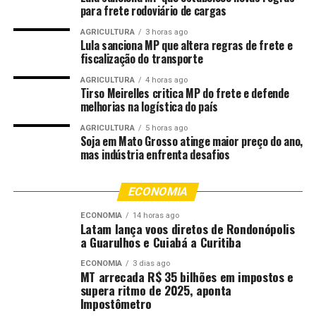
para frete rodoviário de cargas
Versão digital garante praticidade e segurança
AGRICULTURA
3 horas ago
Lula sanciona MP que altera regras de frete e
Segundo Elthon, a versão digital da CIN tem validade
fiscalização do transporte
legal em todo o território nacional e pode ser
apresentada diretamente no celular, reduzindo o risco
AGRICULTURA
4 horas ago
Tirso Meirelles critica MP do frete e defende
de perda ou extravio do documento físico durante a
melhorias na logística do país
folia.
AGRICULTURA
5 horas ago
Soja em Mato Grosso atinge maior preço do ano,
“Em vez de andar com o documento e correr o risco de
mas indústria enfrenta desafios
perder, o folião pode levar a identificação no próprio
celular. Assim, ele pula o Carnaval mais despreocupado,
ECONOMIA
sabendo que tem um documento oficial válido no bolso”,
destaca.
ECONOMIA
14 horas ago
Latam lança voos diretos de Rondonópolis
a Guarulhos e Cuiabá a Curitiba
A Politec orienta, no entanto, que em viagens mais
longas ou em locais com acesso limitado à internet, o
ECONOMIA
3 dias ago
MT arrecada R$ 35 bilhões em impostos e
cidadão avalie a conveniência de portar também a
supera ritmo de 2025, aponta
versão física do documento.
Impostômetro