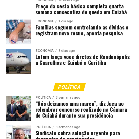
Os cinco suspeitos foram encaminhados à Delegacia de
ECONOMIA
20 horas ago
Preço da cesta básica completa quarta
Tangará da Serra, onde foram interrogados e autuados
semana consecutiva de queda em Cuiabá
em flagrante pelo crime de roubo majorado, sendo
ECONOMIA
1 dia ago
posteriormente colocados à disposição da Justiça. As
Famílias seguem controlando as dívidas e
investigações seguem para identificar possível
registram novo recuo, aponta pesquisa
participação de outros envolvidos e apurar se o grupo
está relacionado a outros crimes na região.
ECONOMIA
3 dias ago
Latam lança voos diretos de Rondonópolis
Segundo o delegado Ivan Albuquerque, a expressiva
a Guarulhos e Cuiabá a Curitiba
apreensão de drogas nos últimos meses têm provocado
uma mudança de atuação dos faccionados, que passaram
a migrar para crimes de roubo diante do
POLÍTICA
enfraquecimento das ações criminosas. “Esse tipo de
crime não vai prosperar em Tangará da Serra”, afirmou
POLÍTICA
3 semanas ago
“Nós deixamos uma marca”, diz Juca ao
o delegado.
relembrar concurso realizado na Câmara
de Cuiabá durante sua presidência
Fonte:
Governo MT – MT
POLÍTICA
3 semanas ago
Sindicato cobra solução urgente para
descontos de consignados
Comentários