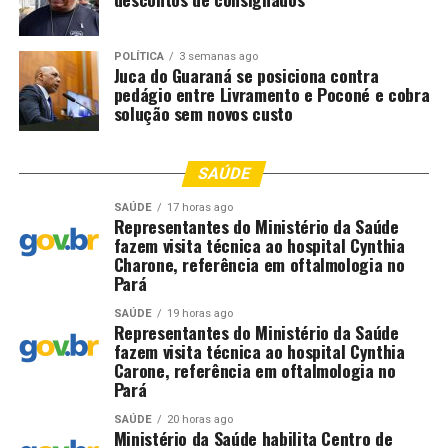
POLÍTICA
3 semanas ago
RELATED TOPICS:
CINCO
CIVIL
CRIMINOSOS
DESTAQUE
Juca do Guaraná se posiciona contra
ENVOLVIDOS
MATO
MATO-GROSSO
MATOGROSSO
pedágio entre Livramento e Poconé e cobra
MILITAR
MT
POLÍCIAS
PRENDEM
REFÉNS
ROUBO
solução sem novos custo
SERRA
TANGARÁ
UP NEXT
Força Tática prende suspeito de tentar matar idoso com
SAÚDE
facada em Tangará da Serra
SAÚDE
17 horas ago
Representantes do Ministério da Saúde
DON'T MISS
Família Lemes transforma tradição e inovação em força
fazem visita técnica ao hospital Cynthia
no campo
Charone, referência em oftalmologia no
Pará
SAÚDE
19 horas ago
Representantes do Ministério da Saúde
fazem visita técnica ao hospital Cynthia
Carone, referência em oftalmologia no
Pará
SAÚDE
20 horas ago
Ministério da Saúde habilita Centro de