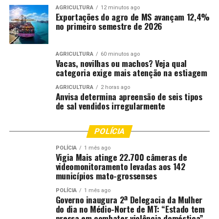
AGRICULTURA
12 minutos ago
Exportações do agro de MS avançam 12,4%
no primeiro semestre de 2026
AGRICULTURA
60 minutos ago
Vacas, novilhas ou machos? Veja qual
categoria exige mais atenção na estiagem
AGRICULTURA
2 horas ago
Anvisa determina apreensão de seis tipos
de sal vendidos irregularmente
POLÍCIA
POLÍCIA
1 mês ago
Vigia Mais atinge 22.700 câmeras de
videomonitoramento levadas aos 142
municípios mato-grossenses
POLÍCIA
1 mês ago
Governo inaugura 2ª Delegacia da Mulher
do dia no Médio-Norte de MT: “Estado tem
pressa em combater violência doméstica”,