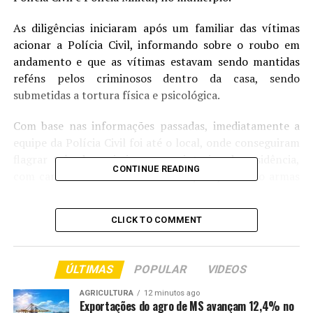
As diligências iniciaram após um familiar das vítimas
acionar a Polícia Civil, informando sobre o roubo em
andamento e que as vítimas estavam sendo mantidas
reféns pelos criminosos dentro da casa, sendo
submetidas a tortura física e psicológica.
Com base nas informações passadas, imediatamente a
equipe da Polícia Civil foi até o local, onde conseguiram
flagrar três dos criminosos no interior da residência,
CONTINUE READING
com camisetas amarradas na cabeça e portando armas
de fogo.
CLICK TO COMMENT
Os policiais civis conseguiram realizar a prisão em
flagrante dos suspeitos e a apreensão de duas armas de
fogo, sendo dois revólveres, um calibre 38 e outro
ÚLTIMAS
POPULAR
VIDEOS
calibre 32. Na sequência, os policiais receberam
informações de que outros dois criminosos que também
AGRICULTURA
12 minutos ago
Exportações do agro de MS avançam 12,4% no
participavam do roubo haviam fugido do local.