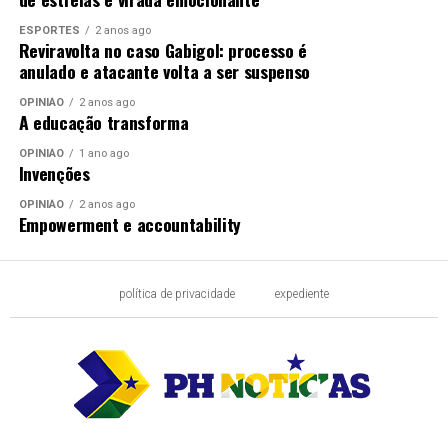
ESPORTES
2 anos ago
Reviravolta no caso Gabigol: processo é
anulado e atacante volta a ser suspenso
OPINIÃO
2 anos ago
A educação transforma
OPINIÃO
1 ano ago
Invenções
OPINIÃO
2 anos ago
Empowerment e accountability
política de privacidade
expediente