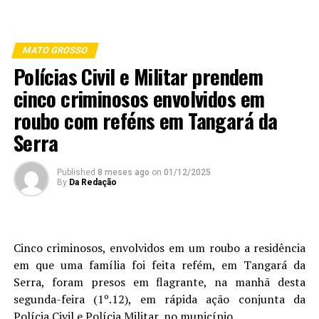
MATO GROSSO
Polícias Civil e Militar prendem
cinco criminosos envolvidos em
roubo com reféns em Tangará da
Serra
Published
8 meses ago
on
01/12/2025
By
Da Redação
Cinco criminosos, envolvidos em um roubo a residência
em que uma família foi feita refém, em Tangará da
Serra, foram presos em flagrante, na manhã desta
segunda-feira (1º.12), em rápida ação conjunta da
Polícia Civil e Polícia Militar, no município.