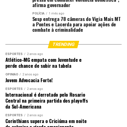
afirma governador
POLÍCIA
1 mês ago
Sesp entrega 78 câmeras do Vigia Mais MT
a Pontes e Lacerda para apoiar ações de
combate à criminalidade
TRENDING
ESPORTES
2 anos ago
Atlético-MG empata com Juventude e
perde chance de subir na tabela
OPINIÃO
2 anos ago
Jovem Advocacia Forte!
ESPORTES
2 anos ago
Internacional é derrotado pelo Rosario
Central na primeira partida dos playoffs
da Sul-Americana
ESPORTES
2 anos ago
Corinthians supera o Criciúma em noite
de estreias e virada emocionante