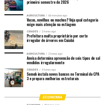
primeiro semestre de 2026
AGRICULTURA
60 minutos ago
Diante dos fatos, foi solicitado o apoio da Polícia Militar
Vacas, novilhas ou machos? Veja qual categoria
exige mais atenção na estiagem
que realizou a prisão dos outros dos suspeitos nas
proximidades. Com eles, foram encontradas, joias,
CIDADES
2 horas ago
dinheiro e outros pertences subtraídos da vítima.
Prefeitura multa proprietário por corte
irregular de árvores em Cuiabá
Durante o roubo, os criminosos subtraíram cerca de R$
15 mil em espécie e, por meio de ameaças, obrigaram as
AGRICULTURA
2 horas ago
vítimas a fornecer as senhas de aplicativos bancários
Anvisa determina apreensão de seis tipos de sal
vendidos irregularmente
nos celulares, realizando transferências eletrônicas. O
grupo também levou joias e outros pertences de valor.
CIDADES
3 horas ago
Semob instala novos bancos no Terminal do CPA
3 e prepara melhorias estruturais
Além das duas armas de fogo utilizadas no crime, a ação
policial resultou na apreensão de grande parte do
dinheiro roubado, celulares e joias, subtraídos das
vítimas.
ECONOMIA