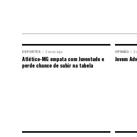
ESPORTES
2 anos ago
OPINIÃO
2 
Atlético-MG empata com Juventude e
Jovem Adv
perde chance de subir na tabela