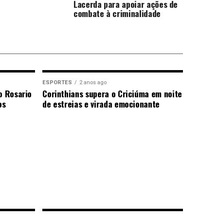
Lacerda para apoiar ações de
combate à criminalidade
ESPORTES
2 anos ago
o Rosario
Corinthians supera o Criciúma em noite
os
de estreias e virada emocionante