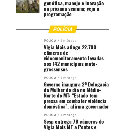
genética, manejo e inovação
na próxima semana; veja a
programação
POLÍCIA
POLÍCIA
1 mês ago
Vigia Mais atinge 22.700
câmeras de
videomonitoramento levadas
aos 142 municípios mato-
grossenses
POLÍCIA
1 mês ago
Governo inaugura 2ª Delegacia
da Mulher do dia no Médio-
Norte de MT: “Estado tem
pressa em combater violência
doméstica”, afirma governador
POLÍCIA
1 mês ago
Sesp entrega 78 câmeras do
Vigia Mais MT a Pontes e