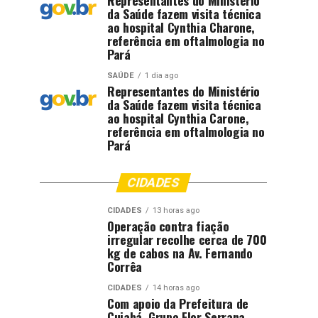
Representantes do Ministério
da Saúde fazem visita técnica
ao hospital Cynthia Charone,
referência em oftalmologia no
Pará
SAÚDE
1 dia ago
Representantes do Ministério
da Saúde fazem visita técnica
ao hospital Cynthia Carone,
referência em oftalmologia no
Pará
CIDADES
CIDADES
13 horas ago
Operação contra fiação
irregular recolhe cerca de 700
kg de cabos na Av. Fernando
Corrêa
CIDADES
14 horas ago
Com apoio da Prefeitura de
Cuiabá, Grupo Flor Serrana