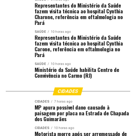
Representantes do Ministério da Saúde
noturnos para transferências Pix, pagamentos de
fazem visita técnica ao hospital Cynthia
contas e outros tipos de transferências bancárias.
Charone, referência em oftalmologia no
Assim, caso o celular seja subtraído, o prejuízo não será
Pará
grande.
SAÚDE
10 horas ago
Representantes do Ministério da Saúde
“Além disso, sempre que possível, habilite a biometria do
fazem visita técnica ao hospital Cynthia
Carone, referência em oftalmologia no
celular para desbloquear o telefone e não permitir que
Pará
sejam feitas algumas transações com o uso da senha. E
caso a única opção seja utilizar senhas de desenho, faça
SAÚDE
10 horas ago
Ministério da Saúde habilita Centro de
senhas um pouco mais difíceis, que fujam do óbvio, como
Convivência no Carmo (RJ)
a letra N, Z, essas mais óbvias. Vamos fugir disso. Tem
que ter um pouco mais de criatividade na hora de criar
CIDADES
senhas de desenho”, orientou o delegado Gustavo Godoy.
CIDADES
7 horas ago
E se o furto acontecer?
MP apura possível dano causado à
paisagem por placa na Estrada de Chapada
dos Guimarães
Se, apesar de todos os cuidados, o furto acontecer, a
primeira coisa a se fazer é avisar as instituições
CIDADES
10 horas ago
Motorista morre após ser arremessado de
bancárias. Vá até um caixa eletrônico ou pegue o celular