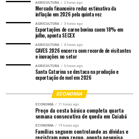
foto em meio a um grande número de pessoas, para
AGRICULTURA
2 horas ago
Mercado financeiro reduz estimativa da
subtrair o aparelho, realizar transferências bancárias e
inflação em 2026 pela quinta vez
aplicar golpes com o celular da vítima.
AGRICULTURA
3 horas ago
Exportações de carne bovina caem 18% em
“Hoje, o foco dos criminosos são os Pix e transferências
julho, aponta SECEX
rápidas. Estando com o telefone, o criminoso consegue
inclusive utilizar a opção de ‘esqueci minha senha’ do
AGRICULTURA
4 horas ago
CAVES 2026 encerra com recorde de visitantes
aplicativo bancário, que manda uma nova senha, um link
e inovações no setor
para a pessoa clicar no e-mail que, muitas vezes, está
AGRICULTURA
5 horas ago
gravado no próprio celular subtraído”, disse Gustavo
Santa Catarina se destaca na produção e
Godoy.
exportação de mel em 2026
Prevenção
ECONOMIA
O delegado orienta que as pessoas levem um telefone
ECONOMIA
11 horas ago
Preço da cesta básica completa quarta
reserva para as festas, que não tenha nenhum aplicativo
semana consecutiva de queda em Cuiabá
bancário instalado, para que, caso seja subtraído, não
gere um grande prejuízo.
ECONOMIA
19 horas ago
Famílias seguem controlando as dívidas e
registram novo recuo, aponta pesquisa