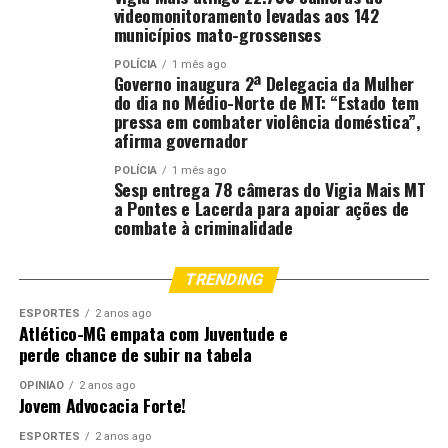
consiga fazer a recuperação de senha dos aplicativos
videomonitoramento levadas aos 142
municípios mato-grossenses
bancários por meio do envio de SMS.
POLÍCIA
1 mês ago
Por fim, é imprescindível que a vítima registre um
Governo inaugura 2ª Delegacia da Mulher
do dia no Médio-Norte de MT: “Estado tem
boletim de ocorrência.
pressa em combater violência doméstica”,
afirma governador
“Orientamos também a registrar o boletim de
ocorrência na delegacia mais próxima ou na nossa
POLÍCIA
1 mês ago
Sesp entrega 78 câmeras do Vigia Mais MT
Delegacia Digital, que está disponível no site da Polícia
a Pontes e Lacerda para apoiar ações de
Civil, para que a polícia possa investigar esse tipo de
combate à criminalidade
crime, chegar ao autor do furto ou roubo e recuperar
seu telefone celular”, finalizou o delegado.
TRENDING
Fonte:
Governo MT – MT
ESPORTES
2 anos ago
Atlético-MG empata com Juventude e
perde chance de subir na tabela
Comentários
OPINIÃO
2 anos ago
Jovem Advocacia Forte!
ESPORTES
2 anos ago
RELATED TOPICS:
CARNAVAL
CELULAR
CIVIL
DÁ