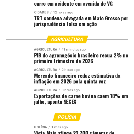
carro em acidente em avenida de VG
de um amigo e entre em contato com o atendimento do
banco e realize o bloqueio da conta.
CIDADES
12 horas ago
TRT condena advogada em Mato Grosso por
jurisprudência falsa em ação
“Além disso, use o aplicativo Celular Seguro, do Governo
Federal, que possibilita o bloqueio de todas as
transações e aplicativos. Esse telefone vai ser um peso
AGRICULTURA
morto para o criminoso, ele não vai conseguir acessar
AGRICULTURA
41 minutos ago
muita coisa”, instruiu o delegado.
PIB do agronegócio brasileiro recua 2% no
primeiro trimestre de 2026
Godoy também orientou que os aparelhos possuem um
AGRICULTURA
2 horas ago
programa para procurar o dispositivo subtraído. Se essa
Mercado financeiro reduz estimativa da
inflação em 2026 pela quinta vez
opção não estiver disponível, ainda há a possibilidade de
apagar todo o conteúdo do aparelho de forma remota,
AGRICULTURA
3 horas ago
Exportações de carne bovina caem 18% em
para preservar seus dados, impedir que o criminoso
julho, aponta SECEX
utilize seus aplicativos bancários e deixar o aparelho
inutilizável.
POLÍCIA
Também é importante que a vítima bloqueie o chip da
POLÍCIA
1 mês ago
operadora de telefonia, para que o criminoso não
Vigia Mais atinge 22.700 câmeras de