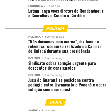
Caso esta não seja uma possibilidade, Gustavo Godoy
aconselha que as pessoas desinstalem todos os
ECONOMIA
3 dias ago
Latam lança voos diretos de Rondonópolis
aplicativos bancários do aparelho ou deixem apenas uma
a Guarulhos e Cuiabá a Curitiba
conta, com pouco dinheiro e que não tenha a opção de
pedir empréstimo, para ser usada somente para gastos
POLÍTICA
que precisem ser feitos durante a festa.
POLÍTICA
3 semanas ago
“Muitos aparelhos têm a opção de Modo Rua, ou Modo
“Nós deixamos uma marca”, diz Juca ao
relembrar concurso realizado na Câmara
Cofre, que você só pode usar em locais que você define
de Cuiabá durante sua presidência
como seguro, como a sua casa. Fora dela, você não
consegue fazer algumas operações”, orientou o
POLÍTICA
3 semanas ago
Sindicato cobra solução urgente para
delegado.
descontos de consignados
Godoy também instruiu os foliões a não deixar o e-mail
POLÍTICA
3 semanas ago
Juca do Guaraná se posiciona contra
de recuperação de senha das contas bancárias salvo no
pedágio entre Livramento e Poconé e cobra
aparelho celular. Assim, caso o criminoso consiga
solução sem novos custo
acessar o aparelho, ele não consegue ter acesso à conta
bancária.
SAÚDE
Outro cuidado importante é reduzir os limites diários e
SAÚDE
8 horas ago