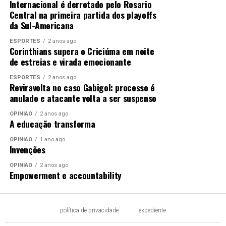
Internacional é derrotado pelo Rosario
DESTAQUE
DICAS
DURANTE
EVITAR
FESTAS
FURTOS
Central na primeira partida dos playoffs
MATO
MATO-GROSSO
MATOGROSSO
MT
PARA
POLICIA
da Sul-Americana
UP NEXT
ESPORTES
2 anos ago
SES repassa R$ 5 milhões para Prefeitura de Cuiabá
Corinthians supera o Criciúma em noite
equipar Centro Médico Infantil e Pronto-socorro
de estreias e virada emocionante
DON'T MISS
ESPORTES
2 anos ago
Reviravolta no caso Gabigol: processo é
Sérgio Ricardo prestigia posse de novos
anulado e atacante volta a ser suspenso
desembargadores do TJMT
OPINIÃO
2 anos ago
A educação transforma
OPINIÃO
1 ano ago
Invenções
OPINIÃO
2 anos ago
Empowerment e accountability
política de privacidade
expediente