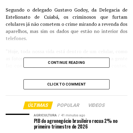
Segundo o delegado Gustavo Godoy, da Delegacia de
Estelionato de Cuiabá, os criminosos que furtam
celulares já não cometem o crime mirando a revenda dos
aparelhos, mas sim os dados que estão no interior dos
telefones.
“Hoje, toda nossa vida está dentro de um celular, como
as fotos que a gente tira, as transferências que a gente
CONTINUE READING
faz com o aplicativo de banco, pagamento de contas,
conversas com nossos parentes, tudo que a gente faz
envolve um telefone celular. Por conta disso, os
CLICK TO COMMENT
criminosos dão especial atenção e valor a esse tipo de
dado”, afirmou o delegado.
ÚLTIMAS
POPULAR
VIDEOS
E o Carnaval se torna o cenário perfeito para as ações de
criminosos, pois há distração, aglomeração e consumo
AGRICULTURA
41 minutos ago
PIB do agronegócio brasileiro recua 2% no
de álcool, deixando as vítimas mais vulneráveis. Eles
primeiro trimestre de 2026
aguardam um momento de distração, como após uma