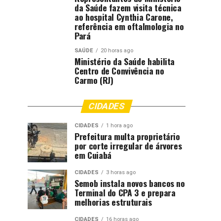
da Saúde fazem visita técnica
ao hospital Cynthia Carone,
referência em oftalmologia no
Pará
SAÚDE
20 horas ago
Ministério da Saúde habilita
Centro de Convivência no
Carmo (RJ)
CIDADES
CIDADES
1 hora ago
Prefeitura multa proprietário
por corte irregular de árvores
em Cuiabá
CIDADES
3 horas ago
Semob instala novos bancos no
Terminal do CPA 3 e prepara
melhorias estruturais
CIDADES
16 horas ago