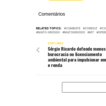
Comentários
RELATED TOPICS:
COMBATE
CONDUZ
CO
MATO-GROSSO
MATOGROSSO
MT
OPE
DON'T MISS
Sérgio Ricardo defende menos
burocracia no licenciamento
ambiental para impulsionar e
e renda