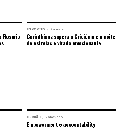
ESPORTES
2 anos ago
o Rosario
Corinthians supera o Criciúma em noite
os
de estreias e virada emocionante
OPINIÃO
2 anos ago
Empowerment e accountability