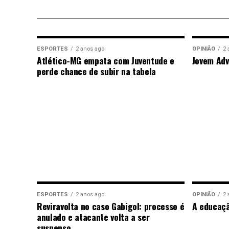
ESPORTES
2 anos ago
OPINIÃO
2 
Atlético-MG empata com Juventude e
Jovem Adv
perde chance de subir na tabela
ESPORTES
2 anos ago
OPINIÃO
2 
Reviravolta no caso Gabigol: processo é
A educaç
anulado e atacante volta a ser
suspenso