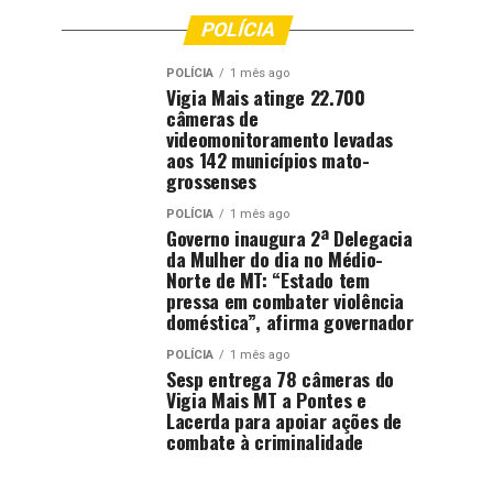
POLÍCIA
POLÍCIA
1 mês ago
Vigia Mais atinge 22.700
câmeras de
videomonitoramento levadas
aos 142 municípios mato-
grossenses
POLÍCIA
1 mês ago
Governo inaugura 2ª Delegacia
da Mulher do dia no Médio-
Norte de MT: “Estado tem
pressa em combater violência
doméstica”, afirma governador
POLÍCIA
1 mês ago
Sesp entrega 78 câmeras do
Vigia Mais MT a Pontes e
Lacerda para apoiar ações de
combate à criminalidade