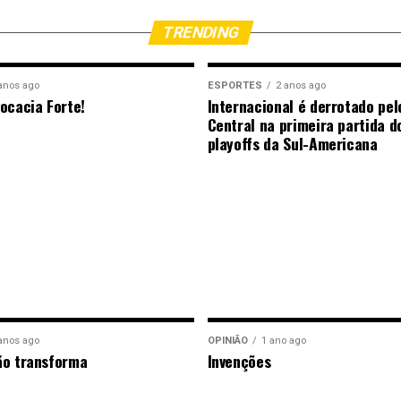
TRENDING
anos ago
ESPORTES
2 anos ago
ocacia Forte!
Internacional é derrotado pel
Central na primeira partida d
playoffs da Sul-Americana
anos ago
OPINIÃO
1 ano ago
ão transforma
Invenções