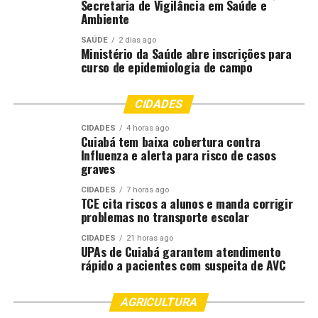
Secretaria de Vigilância em Saúde e
torna um diferencial. Conforme a gestora de Operações
Ambiente
da instituição, Paula Buono, a palestra fortaleceu a
SAÚDE
2 dias ago
formação oferecida pelo Senai nos eixos de
Ministério da Saúde abre inscrições para
desenvolvimento de soft skills e conciliação e na
curso de epidemiologia de campo
formação cidadã integrada.
CIDADES
“Ao debater a autocomposição e a pacificação social, o
evento ensina os jovens a resolverem conflitos por meio
CIDADES
4 horas ago
Cuiabá tem baixa cobertura contra
do diálogo e da mediação, que são competências
Influenza e alerta para risco de casos
comportamentais altamente valorizadas no mercado de
graves
trabalho. O debate sobre o acesso das juventudes à
CIDADES
7 horas ago
Justiça expande o aprendizado para além do ensino
TCE cita riscos a alunos e manda corrigir
técnico, preparando o estudante para exercer uma
problemas no transporte escolar
cidadania ativa e ética dentro e fora das indústrias”,
CIDADES
21 horas ago
disse Paula Buono.
UPAs de Cuiabá garantem atendimento
rápido a pacientes com suspeita de AVC
O professor Richar Macedo disse que o juiz Wanderlei
Reis conseguiu transformar jovens com elevado grau de
AGRICULTURA
ansiedade e dispersão intelectual em bons ouvintes e