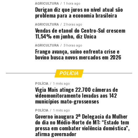
AGRICULTURA
1 hora ago
também comentou sobre a ação: “A palestra levou aos
Durigan diz que juros no nível atual são
estudantes ensinamentos preciosos. Talvez para alguns
problema para a economia brasileira
tenha sido um acalento nunca antes recebido em uma
AGRICULTURA
2 horas ago
mensagem reforçada reiteradamente de tempo em
Vendas de etanol do Centro-Sul crescem
tempo pelo juiz palestrante: trabalhar e estudar”,
11,54% em junho, diz Unica
afirmou.
AGRICULTURA
3 horas ago
Frango avança, suíno enfrenta crise e
“O exercício da cidadania começa com o conhecimento,
bovino busca novos mercados em 2026
mas só pode ser alcançado com o exercício consciente.
Essa importante mensagem foi transmitida hoje aqui.
POLÍCIA
Como instrutor no Senai pude perceber que a presença
POLÍCIA
1 mês ago
de uma autoridade jurídica altamente intelectualizada,
Vigia Mais atinge 22.700 câmeras de
chancelou os valores e habilidades necessárias para a
videomonitoramento levadas aos 142
municípios mato-grossenses
ascensão social e profissional”, completou o professor
Richar.
POLÍCIA
1 mês ago
Governo inaugura 2ª Delegacia da Mulher
do dia no Médio-Norte de MT: “Estado tem
Para os alunos Mateus Oliveira e João Augusto, ambos
pressa em combater violência doméstica”,
de 16 anos e estudantes de Automação Industrial, a
afirma governador
palestra abriu os olhos para direitos que muitos nem