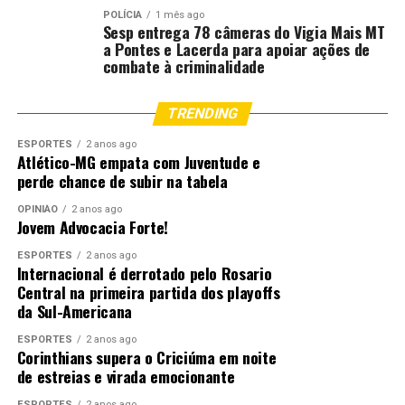
sabiam que existiam. “Foi uma grande honra para nós.
POLÍCIA
1 mês ago
Sesp entrega 78 câmeras do Vigia Mais MT
Este é o nosso último ano aqui no Senai e foi um grande
a Pontes e Lacerda para apoiar ações de
privilégio ouvir os ensinamentos do juiz Wanderlei e
combate à criminalidade
conhecer melhor como funciona a Justiça e os nossos
direitos. Queremos seguir os mesmos passos do juiz”,
TRENDING
disseram.
ESPORTES
2 anos ago
Atlético-MG empata com Juventude e
O Coordenador do Cejusc de Rondonópolis destacou aos
perde chance de subir na tabela
alunos as vantagens da autocomposição, como a
celeridade na resolução do conflito, apontando que a
OPINIÃO
2 anos ago
Jovem Advocacia Forte!
busca pela paz social depende do esforço de todos.
ESPORTES
2 anos ago
“Ressaltamos que a autocomposição é a melhor forma
Internacional é derrotado pelo Rosario
Central na primeira partida dos playoffs
de solução dos conflitos e deve ser tratada desde a
da Sul-Americana
adolescência para se mudar a cultura do litígio. Por isso
entendemos que este encontro desta manhã foi
ESPORTES
2 anos ago
Corinthians supera o Criciúma em noite
valiosíssimo para centenas de alunos”, finalizou o juiz
de estreias e virada emocionante
coordenador do Cejusc de Rondonópolis.
ESPORTES
2 anos ago