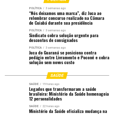
Na sequência, o debate ganhou outro enfoque com o
POLÍTICA
3 semanas ago
tema “O Papel do Cejusc e da Autocomposição na
“Nós deixamos uma marca”, diz Juca ao
Pacificação Social”, apresentando a mediação, a
relembrar concurso realizado na Câmara
de Cuiabá durante sua presidência
conciliação e o acordo como alternativas inteligentes e
modernas de resolver conflitos sociais.
POLÍTICA
3 semanas ago
Sindicato cobra solução urgente para
descontos de consignados
“Focamos no ensino de direitos fundamentais, na
prevenção e na resolução de conflitos, mostrando
POLÍTICA
3 semanas ago
Juca do Guaraná se posiciona contra
sobretudo aos estudantes que resolver conflitos no
pedágio entre Livramento e Poconé e cobra
‘grito’ ou na violência não é o caminho. Sentar-se à
solução sem novos custo
mesa, conversar e criar um acordo onde os dois lados
ganham é sempre a melhor e mais moderna ferramenta
SAÚDE
que eles podem usar, inclusive por meio dos serviços que
o Cejusc de Rondonópolis oferece”, enfatizou.
SAÚDE
19 horas ago
Legados que transformaram a saúde
brasileira: Ministério da Saúde homenageia
A gerência da unidade do Senai de Rondonópolis
12 personalidades
agradeceu a iniciativa do Judiciário local e pontuou que a
formação de profissionais exige, cada vez mais, a
SAÚDE
22 horas ago
Ministério da Saúde oficializa mudança na
habilidade de dialogar e gerenciar conflitos, e que isso se