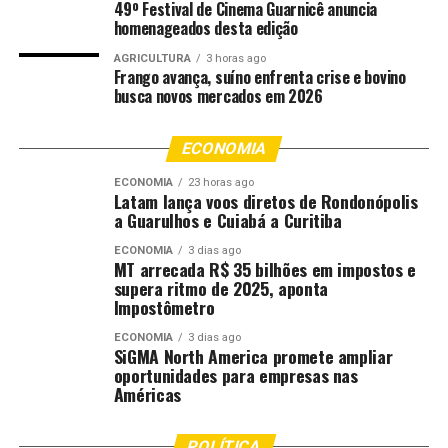
49º Festival de Cinema Guarnicê anuncia
cidadania e do pleno acesso aos serviços judiciários.
homenageados desta edição
Evitando os termos jurídicos, o juiz buscou traduzir
AGRICULTURA
3 horas ago
como a estrutura do Judiciário funciona na prática.
Frango avança, suíno enfrenta crise e bovino
busca novos mercados em 2026
Somado a isso, os adolescentes aprenderam como
exercer a cidadania de forma ativa e acessar seus direitos
ECONOMIA
fundamentais, seja na escola, na comunidade ou no
início de suas trajetórias no mercado de trabalho. O
ECONOMIA
23 horas ago
Latam lança voos diretos de Rondonópolis
tópico mencionou ainda o papel do Poder Judiciário e de
a Guarulhos e Cuiabá a Curitiba
outras instituições públicas, como as polícias Civil e
ECONOMIA
3 dias ago
Militar, Conselho Tutelar, Defensoria Pública e
MT arrecada R$ 35 bilhões em impostos e
Ministério Público, na proteção do público jovem.
supera ritmo de 2025, aponta
Impostômetro
“
Estudar e trabalhar são conceitos simples na teoria,
ECONOMIA
3 dias ago
mas que exigem grande esforço na prática cotidiana de
SiGMA North America promete ampliar
oportunidades para empresas nas
qualquer pessoa. E quando somados à disciplina,
Américas
resultam em um futuro promissor”, comentou o juiz
Wanderlei José dos Reis.
POLÍTICA