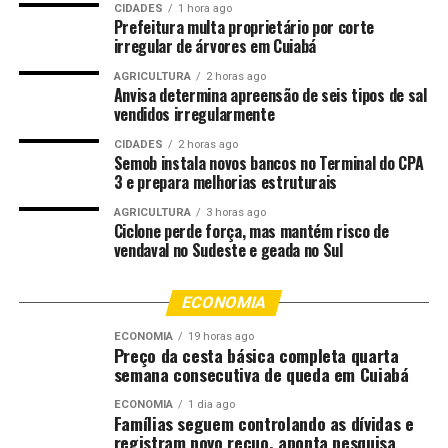
A vivência direta desse contexto permitirá aos
CIDADES
1 hora ago
Prefeitura multa proprietário por corte
professores mato-grossenses observar metodologias,
irregular de árvores em Cuiabá
estratégias e rotinas que podem qualificar ainda mais o
trabalho realizado no Programa Mais Inglês.
AGRICULTURA
2 horas ago
Anvisa determina apreensão de seis tipos de sal
vendidos irregularmente
A iniciativa também se articula com o Intercâmbio MT
no Mundo, que promove experiências formativas em
CIDADES
2 horas ago
Semob instala novos bancos no Terminal do CPA
países de língua inglesa. A inclusão da Colômbia amplia
3 e prepara melhorias estruturais
o escopo das ações internacionais ao apresentar
modelos alternativos de ensino de línguas em contextos
AGRICULTURA
3 horas ago
Ciclone perde força, mas mantém risco de
próximos ao brasileiro, reforçando o compromisso da
vendaval no Sudeste e geada no Sul
Seduc com a atualização pedagógica e a
internacionalização das práticas docentes.
ECONOMIA
Participação e critérios
ECONOMIA
19 horas ago
Preço da cesta básica completa quarta
semana consecutiva de queda em Cuiabá
De acordo com o edital nº 024/2025/GS/SEDUC/MT,
podem participar professores efetivos ou contratados
ECONOMIA
1 dia ago
Famílias seguem controlando as dívidas e
que atuem no Ensino Fundamental, utilizem o material
registram novo recuo, aponta pesquisa