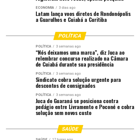
didático fornecido pela Seduc, e estejam em exercício
nos anos letivos de 2025 e 2026.
ECONOMIA
3 dias ago
Latam lança voos diretos de Rondonópolis
a Guarulhos e Cuiabá a Curitiba
As inscrições serão realizadas por formulário online,
mediante envio de relato de prática, fotos, vídeos e
POLÍTICA
demais evidências.
POLÍTICA
3 semanas ago
O prêmio está dividido em três categorias: Aula que
“Nós deixamos uma marca”, diz Juca ao
relembrar concurso realizado na Câmara
Inova, para experiências com uso qualificado de
de Cuiabá durante sua presidência
tecnologia; Leitura sem Fronteiras, para projetos que
articulam leitura, interdisciplinaridade e protagonismo;
POLÍTICA
3 semanas ago
Sindicato cobra solução urgente para
e Inglês para Todos, de práticas que promovem inclusão
descontos de consignados
e acessibilidade.
POLÍTICA
3 semanas ago
Juca do Guaraná se posiciona contra
Cada docente pode se inscrever em mais de uma
pedágio entre Livramento e Poconé e cobra
categoria, mas só poderá ser premiado em uma delas.
solução sem novos custo
Os trabalhos serão avaliados por equipes técnicas da
SAÚDE
Seduc e da Pearson, considerando critérios como
clareza, inovação, domínio do conteúdo e qualidade dos
SAÚDE
17 horas ago