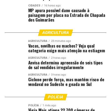
CIDADES
16 horas ago
A expectativa é que as vivências na Colômbia resultem
MP apura possível dano causado à
em novas abordagens, estratégias mais eficientes e uso
paisagem por placa na Estrada de Chapada
dos Guimarães
ainda mais qualificado do material didático já adotado
em Mato Grosso.
AGRICULTURA
Valorização da prática docente
AGRICULTURA
23 minutos ago
Vacas, novilhas ou machos? Veja qual
O edital também estabelece critérios de desempate que
categoria exige mais atenção na estiagem
consideram maior pontuação na avaliação, tempo de
AGRICULTURA
2 horas ago
atuação no Programa Mais Inglês e idade do
Anvisa determina apreensão de seis tipos
participante.
de sal vendidos irregularmente
AGRICULTURA
3 horas ago
Confira mais detalhes no edital anexo.
Ciclone perde força, mas mantém risco de
vendaval no Sudeste e geada no Sul
Fonte:
Governo MT – MT
POLÍCIA
Comentários
POLÍCIA
1 mês ago
Vigia Mais atinge 22.700 câmeras de