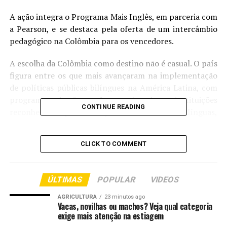
A ação integra o Programa Mais Inglês, em parceria com
a Pearson, e se destaca pela oferta de um intercâmbio
pedagógico na Colômbia para os vencedores.
A escolha da Colômbia como destino não é casual. O país
figura entre os que mais avançaram na implementação
de políticas públicas bilíngues na América Latina, com
programas de formação continuada e instituições
CONTINUE READING
reconhecidas pela atuação em ensino de línguas,
movimentos semelhantes aos empreendidos por Mato
Grosso.
CLICK TO COMMENT
Além disso, o material didático utilizado pela Seduc nos
anos finais do Ensino Fundamental é o mesmo adotado
ÚLTIMAS
POPULAR
VIDEOS
em diversas redes colombianas, onde já fundamentam
práticas bem-sucedidas no ensino de inglês para
AGRICULTURA
23 minutos ago
Vacas, novilhas ou machos? Veja qual categoria
falantes não nativos.
exige mais atenção na estiagem