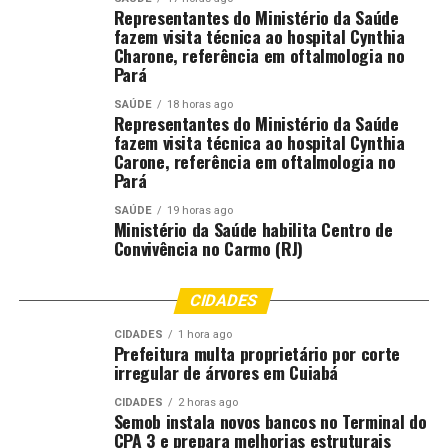
Representantes do Ministério da Saúde
recursos apresentados. No total, 39 projetos seguirão
fazem visita técnica ao hospital Cynthia
para a fase final, sendo três representantes de cada
Charone, referência em oftalmologia no
Diretoria Regional de Educação (DRE), com
Pará
apresentação presencial em Cuiabá.
SAÚDE
18 horas ago
Representantes do Ministério da Saúde
Os professores premiados participarão de uma visita
fazem visita técnica ao hospital Cynthia
técnica a uma escola pública colombiana reconhecida
Carone, referência em oftalmologia no
Pará
por suas práticas consistentes no ensino de inglês como
língua adicional.
SAÚDE
19 horas ago
Ministério da Saúde habilita Centro de
Convivência no Carmo (RJ)
A programação inclui observação de aulas, oficinas,
diálogo com educadores e análise de metodologias
aplicadas em contextos semelhantes ao brasileiro.
CIDADES
CIDADES
1 hora ago
O foco da experiência é ampliar o repertório
Prefeitura multa proprietário por corte
metodológico dos docentes, incentivar a inovação em
irregular de árvores em Cuiabá
sala de aula e contribuir para a consolidação de práticas
CIDADES
2 horas ago
que elevem a qualidade do ensino de Língua Inglesa na
Semob instala novos bancos no Terminal do
rede estadual.
CPA 3 e prepara melhorias estruturais