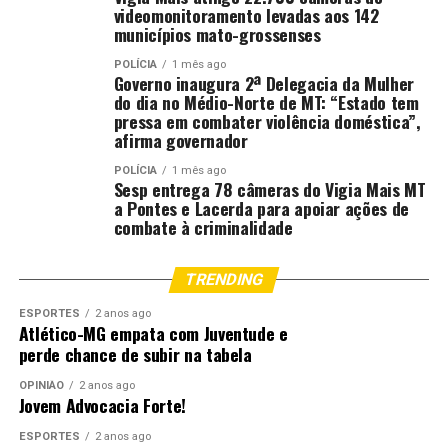
videomonitoramento levadas aos 142
municípios mato-grossenses
RELATED TOPICS:
DESTAQUE
DOMINGO
INGLÊS
INSCRIÇÕES
MAIS
MATO
MATO-GROSSO
POLÍCIA
1 mês ago
MATOGROSSO
MT
NESTE
PARA
PRÊMIO
TERMINAM
Governo inaugura 2ª Delegacia da Mulher
do dia no Médio-Norte de MT: “Estado tem
UP NEXT
pressa em combater violência doméstica”,
Governo relança plataforma Descubra MT com roteiros e
afirma governador
informações essenciais para turistas
POLÍCIA
1 mês ago
DON'T MISS
Sesp entrega 78 câmeras do Vigia Mais MT
Polícia Militar prende dois faccionados e recupera
a Pontes e Lacerda para apoiar ações de
pistolas, munições e produtos roubados
combate à criminalidade
TRENDING
ESPORTES
2 anos ago
Atlético-MG empata com Juventude e
perde chance de subir na tabela
OPINIÃO
2 anos ago
Jovem Advocacia Forte!
ESPORTES
2 anos ago