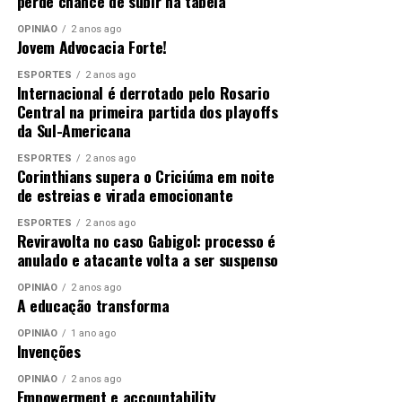
perde chance de subir na tabela
OPINIÃO
2 anos ago
Jovem Advocacia Forte!
ESPORTES
2 anos ago
Internacional é derrotado pelo Rosario
Central na primeira partida dos playoffs
da Sul-Americana
ESPORTES
2 anos ago
Corinthians supera o Criciúma em noite
de estreias e virada emocionante
ESPORTES
2 anos ago
Reviravolta no caso Gabigol: processo é
anulado e atacante volta a ser suspenso
OPINIÃO
2 anos ago
A educação transforma
OPINIÃO
1 ano ago
Invenções
OPINIÃO
2 anos ago
Empowerment e accountability