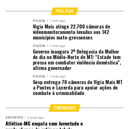
POLÍCIA
POLÍCIA
1 mês ago
Vigia Mais atinge 22.700 câmeras de
videomonitoramento levadas aos 142
municípios mato-grossenses
POLÍCIA
1 mês ago
Governo inaugura 2ª Delegacia da Mulher
do dia no Médio-Norte de MT: “Estado tem
pressa em combater violência doméstica”,
afirma governador
POLÍCIA
1 mês ago
Sesp entrega 78 câmeras do Vigia Mais MT
a Pontes e Lacerda para apoiar ações de
combate à criminalidade
TRENDING
ESPORTES
2 anos ago
Atlético-MG empata com Juventude e