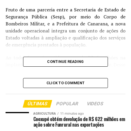
Fruto de uma parceria entre a Secretaria de Estado de
Segurança Pública (Sesp), por meio do Corpo de
Bombeiros Militar, e a Prefeitura de Canarana, a nova
unidade operacional integra um conjunto de ações do
Estado voltadas à ampliação e qualificação dos serviços
de emergência prestados à população.
Ao todo, foram investidos cerca de R$ 5 milhões na
CONTINUE READING
implantação, estruturação e operação da unidade. Desse
montante, R$ 3,8 milhões correspondem a
investimentos operacionais, entre viaturas de combate a
CLICK TO COMMENT
incêndio, de atendimento pré-hospitalar, de salvamento
e resgate, além de equipamentos e efetivo.
ÚLTIMAS
POPULAR
VIDEOS
A unidade beneficiará diretamente os municípios de
Canarana, Ribeirão Cascalheira, Serra Nova Dourada e
AGRICULTURA
11 minutos ago
Cooxupé obtém devolução de R$ 622 milhões em
Novo Santo Antônio.
ação sobre Funrural nas exportações