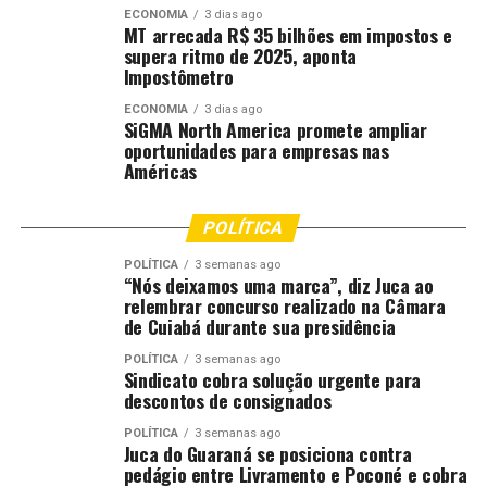
Fonte:
Governo MT – MT
ECONOMIA
3 dias ago
MT arrecada R$ 35 bilhões em impostos e
supera ritmo de 2025, aponta
Comentários
Impostômetro
ECONOMIA
3 dias ago
SiGMA North America promete ampliar
RELATED TOPICS:
BOMBEIROS
CANARANA
CORPO
oportunidades para empresas nas
DESTAQUE
DOMINGO
INAUGURA
MATO
MATO-GROSSO
Américas
MATOGROSSO
MT
NESTE
NOVA
UNIDADE
UP NEXT
POLÍTICA
Defesa Civil estadual faz vistoria técnica após erosão e
risco de deslizamento em Nova Poxoréu
POLÍTICA
3 semanas ago
“Nós deixamos uma marca”, diz Juca ao
DON'T MISS
relembrar concurso realizado na Câmara
Governo de MT investe R$ 5,7 milhões e moderniza duas
de Cuiabá durante sua presidência
escolas em Salto do Céu
POLÍTICA
3 semanas ago
Sindicato cobra solução urgente para
descontos de consignados
POLÍTICA
3 semanas ago
Juca do Guaraná se posiciona contra
pedágio entre Livramento e Poconé e cobra