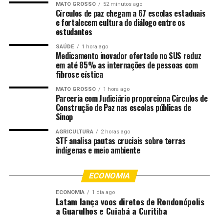
Com essa nova entrega, o Corpo de Bombeiros Militar
MATO GROSSO
52 minutos ago
Círculos de paz chegam a 67 escolas estaduais
passa a contar com 28 unidades operacionais, incluindo
e fortalecem cultura do diálogo entre os
o Grupo de Aviação Bombeiro Militar (GAvBM),
estudantes
distribuídas em 26 municípios de Mato Grosso,
SAÚDE
1 hora ago
ampliando o atendimento à população mato-grossense.
Medicamento inovador ofertado no SUS reduz
em até 85% as internações de pessoas com
Participam da inauguração o comandante-geral do
fibrose cística
CBMMT, coronel BM Flávio Glêdson Vieira Bezerra; o
MATO GROSSO
1 hora ago
secretário de Estado de Segurança Pública, coronel PM
Parceria com Judiciário proporciona Círculos de
César Roveri; e o prefeito de Canarana, Vilson Biguelini.
Construção de Paz nas escolas públicas de
Sinop
Serviço
AGRICULTURA
2 horas ago
Corpo de Bombeiros inaugura nova unidade em
STF analisa pautas cruciais sobre terras
indígenas e meio ambiente
Canarana neste domingo (15)
Data: Domingo (15.2)
Horário: 10h (Horário de Brasília)
ECONOMIA
Local: 6º NBM – Avenida Rio Grandes do Sul, Nº 1201,
ECONOMIA
1 dia ago
Bairro Flamboyant 1, Canarana
Latam lança voos diretos de Rondonópolis
a Guarulhos e Cuiabá a Curitiba