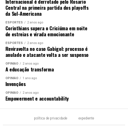
Internacional é derrotado pelo Rosario
Central na primeira partida dos playoffs
da Sul-Americana
ESPORTES
2 anos ago
Corinthians supera o Criciúma em noite
de estreias e virada emocionante
ESPORTES
2 anos ago
Reviravolta no caso Gabigol: processo é
anulado e atacante volta a ser suspenso
OPINIÃO
2 anos ago
A educação transforma
OPINIÃO
1 ano ago
Invenções
OPINIÃO
2 anos ago
Empowerment e accountability
política de privacidade
expediente