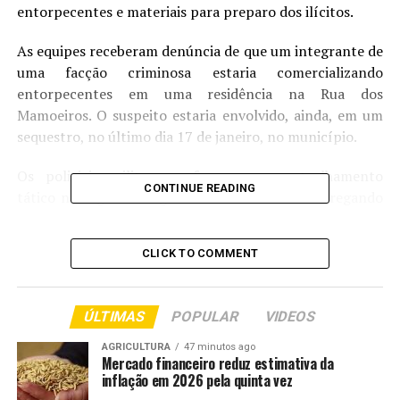
entorpecentes e materiais para preparo dos ilícitos.
As equipes receberam denúncia de que um integrante de
uma facção criminosa estaria comercializando
entorpecentes em uma residência na Rua dos
Mamoeiros. O suspeito estaria envolvido, ainda, em um
sequestro, no último dia 17 de janeiro, no município.
Os policiais militares reforçaram o patrulhamento
CONTINUE READING
tático na região e flagraram o denunciado entregando
drogas para um outro indivíduo. Durante abordagem, as
equipes apreenderam R$ 64 em espécie e algumas
CLICK TO COMMENT
porções de maconha.
Questionado sobre a origem dos ilícitos, o homem
ÚLTIMAS
POPULAR
VIDEOS
relatou que havia mais grande quantidade em sua casa.
Os militares se deslocaram até o imóvel e identificaram
AGRICULTURA
47 minutos ago
Mercado financeiro reduz estimativa da
uma menina, de 9 anos, que estava sozinha.
inflação em 2026 pela quinta vez