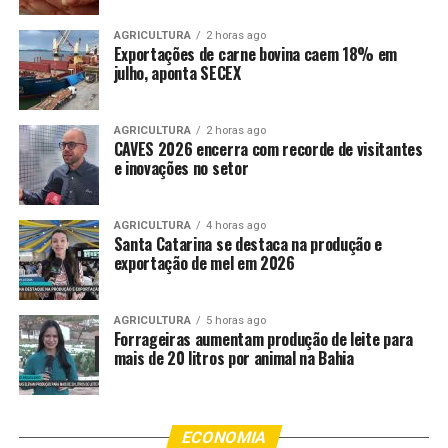
No imóvel, foram recolhidas diversas porções de
substância análogas à maconha e pasta base de cocaína,
AGRICULTURA
2 horas ago
de fácil acesso à menor. Em seguida, apareceu a mãe da
Exportações de carne bovina caem 18% em
julho, aponta SECEX
menor, que também foi abordada e detida por tráfico de
drogas.
AGRICULTURA
2 horas ago
Além dos entorpecentes, os policiais recolheram
CAVES 2026 encerra com recorde de visitantes
e inovações no setor
diversas materiais para preparo e embalagem das
drogas. Os suspeitos foram conduzidos à delegacia. Uma
equipe do Conselho Tutelar foi acionada para
AGRICULTURA
4 horas ago
acompanhar o caso.
Santa Catarina se destaca na produção e
exportação de mel em 2026
Disque-denúncia
AGRICULTURA
5 horas ago
A sociedade pode contribuir com as ações da Polícia
Forrageiras aumentam produção de leite para
Militar de qualquer cidade do Estado, sem precisar se
mais de 20 litros por animal na Bahia
identificar, por meio do 190 ou 0800.065.3939.
Fonte:
Governo MT – MT
ECONOMIA