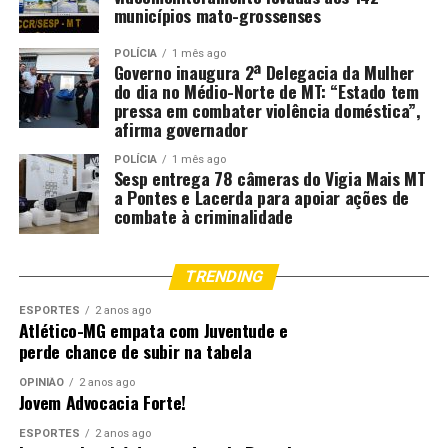
municípios mato-grossenses
POLÍCIA
1 mês ago
Governo inaugura 2ª Delegacia da Mulher
do dia no Médio-Norte de MT: “Estado tem
pressa em combater violência doméstica”,
afirma governador
POLÍCIA
1 mês ago
Sesp entrega 78 câmeras do Vigia Mais MT
a Pontes e Lacerda para apoiar ações de
combate à criminalidade
TRENDING
ESPORTES
2 anos ago
Atlético-MG empata com Juventude e
perde chance de subir na tabela
OPINIÃO
2 anos ago
Jovem Advocacia Forte!
ESPORTES
2 anos ago