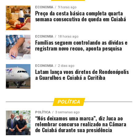
ECONOMIA
9 horas ago
Comentários
Preço da cesta básica completa quarta
semana consecutiva de queda em Cuiabá
RELATED TOPICS:
ABANDONO
CAVALARIA
DESTAQUE
DROGAS
INCAPAZ
MATO
MATO-GROSSO
ECONOMIA
18 horas ago
Famílias seguem controlando as dívidas e
MATOGROSSO
MILITAR
MT
PESSOAS
POLICIA
POR
registram novo recuo, aponta pesquisa
PRENDE
SUSPEITAS
TRÁFICO
TRÊS
UP NEXT
Guilherme Maluf e ministro debatem monitoramento dos
ECONOMIA
2 dias ago
planos municipais de saúde e combate à hanseníase
Latam lança voos diretos de Rondonópolis
a Guarulhos e Cuiabá a Curitiba
DON'T MISS
Polícia Civil prende comerciante em operação de
combate ao contrabando em Sorriso
POLÍTICA
POLÍTICA
3 semanas ago
“Nós deixamos uma marca”, diz Juca ao
relembrar concurso realizado na Câmara
de Cuiabá durante sua presidência