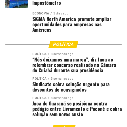
Delegação formada por policiais do 4º e 11º Comando
Impostômetro
Regional é pentacampeã dos Jogos Olímpicos da PM
ECONOMIA
3 dias ago
SiGMA North America promete ampliar
oportunidades para empresas nas
Américas
POLÍTICA
POLÍTICA
3 semanas ago
“Nós deixamos uma marca”, diz Juca ao
relembrar concurso realizado na Câmara
de Cuiabá durante sua presidência
POLÍTICA
3 semanas ago
Sindicato cobra solução urgente para
descontos de consignados
POLÍTICA
3 semanas ago
Juca do Guaraná se posiciona contra
pedágio entre Livramento e Poconé e cobra
solução sem novos custo