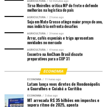
AGRICULTURA
52 minutos ago
O Corpo de Bombeiros ressalta que, em casos
Tirso Meirelles critica MP do frete e defende
melhorias na logística do país
envolvendo animais silvestres, o cidadão deve entrar em
contato pelo 193 solicitando auxílio e, em nenhuma
AGRICULTURA
2 horas ago
hipótese, deve tentar capturar o animal de forma
Soja em Mato Grosso atinge maior preço do ano,
mas indústria enfrenta desafios
indevida.
AGRICULTURA
3 horas ago
Fonte:
Governo MT – MT
Arroz, cafés especiais e trigo apresentam
novidades no mercado
AGRICULTURA
4 horas ago
Comentários
Encontro na AmCham Brasil discute
preparativos para a COP 31
RELATED TOPICS:
AVE
BOMBEIROS
CURICACA
ECONOMIA
DESTAQUE
FERIDA
MATO
MATO-GROSSO
MATOGROSSO
MT
PÚBLICA
RESGATAM
ECONOMIA
11 horas ago
Latam lança voos diretos de Rondonópolis
UP NEXT
a Guarulhos e Cuiabá a Curitiba
(Para domingo) Obras de construção da nova sede do
Cermac e MT Hemocentro chegam a 78% de conclusão
ECONOMIA
3 dias ago
MT arrecada R$ 35 bilhões em impostos e
DON'T MISS
supera ritmo de 2025, aponta