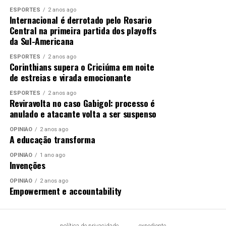
ESPORTES
2 anos ago
Internacional é derrotado pelo Rosario
Central na primeira partida dos playoffs
da Sul-Americana
ESPORTES
2 anos ago
Corinthians supera o Criciúma em noite
de estreias e virada emocionante
ESPORTES
2 anos ago
Reviravolta no caso Gabigol: processo é
anulado e atacante volta a ser suspenso
OPINIÃO
2 anos ago
A educação transforma
OPINIÃO
1 ano ago
Invenções
OPINIÃO
2 anos ago
Empowerment e accountability