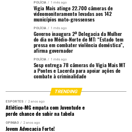
POLÍCIA
1 mês ago
Vigia Mais atinge 22.700 câmeras de
videomonitoramento levadas aos 142
municípios mato-grossenses
POLÍCIA
1 mês ago
Governo inaugura 2ª Delegacia da Mulher
do dia no Médio-Norte de MT: “Estado tem
pressa em combater violência doméstica”,
afirma governador
POLÍCIA
1 mês ago
Sesp entrega 78 câmeras do Vigia Mais MT
a Pontes e Lacerda para apoiar ações de
combate à criminalidade
TRENDING
ESPORTES
2 anos ago
Atlético-MG empata com Juventude e
perde chance de subir na tabela
OPINIÃO
2 anos ago
Jovem Advocacia Forte!