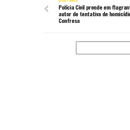
DON'T MISS
Polícia Civil prende em flagran
autor de tentativa de homicíd
Confresa