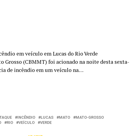
cêndio em veículo em Lucas do Rio Verde
o Grosso (CBMMT) foi acionado na noite desta sexta-
ncia de incêndio em um veículo na…
TAQUE
INCÊNDIO
LUCAS
MATO
MATO-GROSSO
O
RIO
VEÍCULO
VERDE