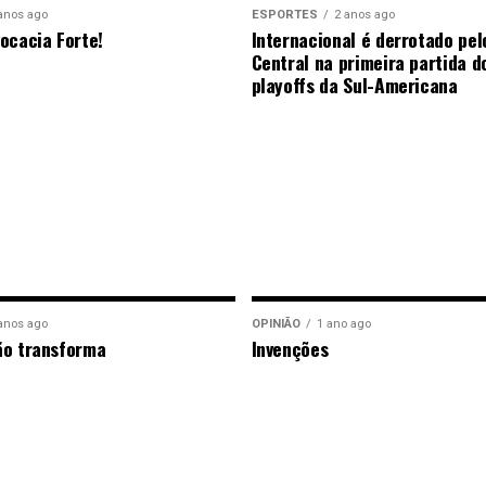
anos ago
ESPORTES
2 anos ago
ocacia Forte!
Internacional é derrotado pel
Central na primeira partida d
playoffs da Sul-Americana
anos ago
OPINIÃO
1 ano ago
ão transforma
Invenções