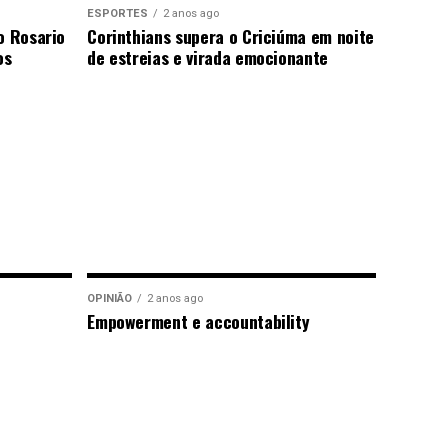
ESPORTES
2 anos ago
o Rosario
Corinthians supera o Criciúma em noite
os
de estreias e virada emocionante
OPINIÃO
2 anos ago
Empowerment e accountability