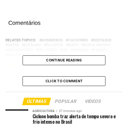
Comentários
RELATED TOPICS:
BOMBEIROS
CACHORRO
DESTAQUE
ENTRE
ESTAVAM
FILHOTES
MATO
MATO-GROSSO
MATOGROSSO
MILITARES
MT
PAREDES
PRESOS
QUATRO
SALVAM
VÃO
CONTINUE READING
UP NEXT
Corpo de Bombeiros socorre jovem de 16 anos que ficou
ferida após acidente de trânsito
CLICK TO COMMENT
DON'T MISS
Seduc lança Especialista Padis e amplia acesso a
informações do projeto em parceria com o Banco
ÚLTIMAS
POPULAR
VIDEOS
Mundial
AGRICULTURA
27 minutos ago
Ciclone bomba traz alerta de tempo severo e
frio intenso no Brasil