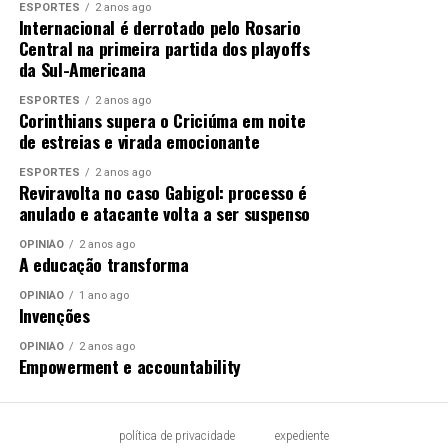
ESPORTES
2 anos ago
Internacional é derrotado pelo Rosario
Central na primeira partida dos playoffs
da Sul-Americana
ESPORTES
2 anos ago
Corinthians supera o Criciúma em noite
de estreias e virada emocionante
ESPORTES
2 anos ago
Reviravolta no caso Gabigol: processo é
anulado e atacante volta a ser suspenso
OPINIÃO
2 anos ago
A educação transforma
OPINIÃO
1 ano ago
Invenções
OPINIÃO
2 anos ago
Empowerment e accountability
política de privacidade
expediente