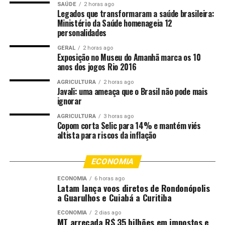
SAÚDE
2 horas ago
Legados que transformaram a saúde brasileira:
Ministério da Saúde homenageia 12
personalidades
GERAL
2 horas ago
Exposição no Museu do Amanhã marca os 10
anos dos jogos Rio 2016
AGRICULTURA
2 horas ago
Javali: uma ameaça que o Brasil não pode mais
ignorar
AGRICULTURA
3 horas ago
Copom corta Selic para 14% e mantém viés
altista para riscos da inflação
ECONOMIA
ECONOMIA
6 horas ago
Latam lança voos diretos de Rondonópolis
a Guarulhos e Cuiabá a Curitiba
ECONOMIA
2 dias ago
MT arrecada R$ 35 bilhões em impostos e