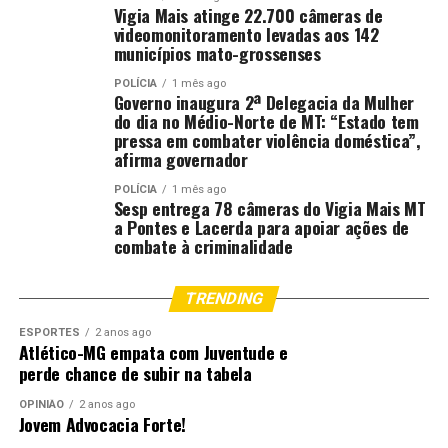
Vigia Mais atinge 22.700 câmeras de
videomonitoramento levadas aos 142
municípios mato-grossenses
POLÍCIA
1 mês ago
Governo inaugura 2ª Delegacia da Mulher
do dia no Médio-Norte de MT: “Estado tem
pressa em combater violência doméstica”,
afirma governador
POLÍCIA
1 mês ago
Sesp entrega 78 câmeras do Vigia Mais MT
a Pontes e Lacerda para apoiar ações de
combate à criminalidade
TRENDING
ESPORTES
2 anos ago
Atlético-MG empata com Juventude e
perde chance de subir na tabela
OPINIÃO
2 anos ago
Jovem Advocacia Forte!