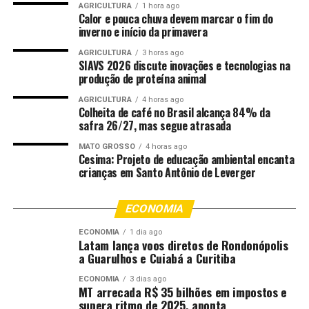
Após a localização, o corpo foi retirado da água e
AGRICULTURA
1 hora ago
Calor e pouca chuva devem marcar o fim do
deixado sob responsabilidade da Perícia Oficial e
inverno e início da primavera
Identificação Técnica (Politec), que foi acionada para a
realização dos procedimentos cabíveis. A Polícia Militar
AGRICULTURA
3 horas ago
SIAVS 2026 discute inovações e tecnologias na
também acompanhou a ocorrência.
produção de proteína animal
Fonte:
Governo MT – MT
AGRICULTURA
4 horas ago
Colheita de café no Brasil alcança 84% da
safra 26/27, mas segue atrasada
Comentários
MATO GROSSO
4 horas ago
Cesima: Projeto de educação ambiental encanta
crianças em Santo Antônio de Leverger
RELATED TOPICS:
AFOGOU
BOMBEIROS
CORPO
DESTAQUE
FAZENDA
HOMEM
LOCALIZAM
MATO
ECONOMIA
MATO-GROSSO
MATOGROSSO
MILITARES
MT
REPRESA
ECONOMIA
1 dia ago
Latam lança voos diretos de Rondonópolis
UP NEXT
a Guarulhos e Cuiabá a Curitiba
Nova sede do Corpo de Bombeiros vai garantir maior
integração e agilidade nos atendimentos
ECONOMIA
3 dias ago
MT arrecada R$ 35 bilhões em impostos e
DON'T MISS
supera ritmo de 2025, aponta