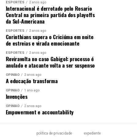
ESPORTES
2 anos ago
Internacional é derrotado pelo Rosario
Central na primeira partida dos playoffs
da Sul-Americana
ESPORTES
2 anos ago
Corinthians supera o Criciúma em noite
de estreias e virada emocionante
ESPORTES
2 anos ago
Reviravolta no caso Gabigol: processo é
anulado e atacante volta a ser suspenso
OPINIÃO
2 anos ago
A educação transforma
OPINIÃO
1 ano ago
Invenções
OPINIÃO
2 anos ago
Empowerment e accountability
política de privacidade
expediente