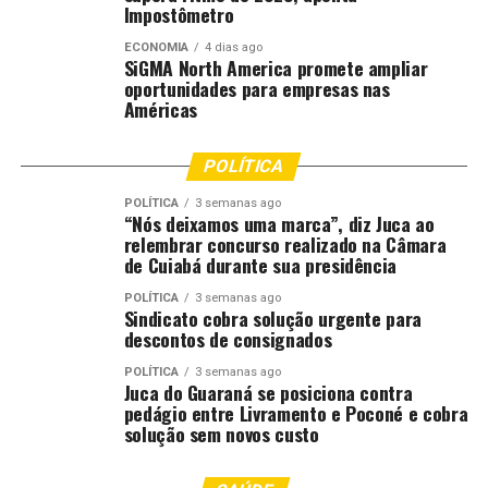
Estudantes da Rede Estadual de MT podem se inscrever
Impostômetro
para o programa Jovem Senador 2026
ECONOMIA
4 dias ago
SiGMA North America promete ampliar
oportunidades para empresas nas
Américas
POLÍTICA
POLÍTICA
3 semanas ago
“Nós deixamos uma marca”, diz Juca ao
relembrar concurso realizado na Câmara
de Cuiabá durante sua presidência
POLÍTICA
3 semanas ago
Sindicato cobra solução urgente para
descontos de consignados
POLÍTICA
3 semanas ago
Juca do Guaraná se posiciona contra
pedágio entre Livramento e Poconé e cobra
solução sem novos custo