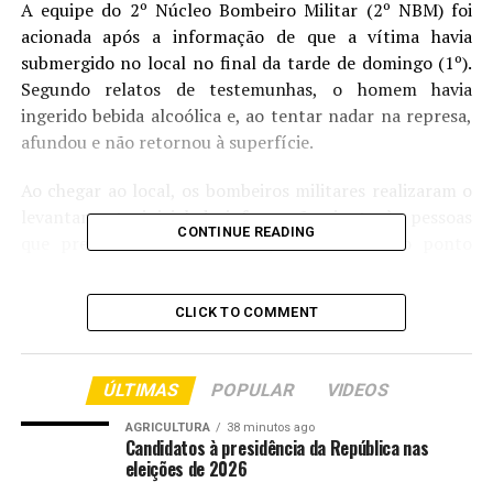
A equipe do 2º Núcleo Bombeiro Militar (2º NBM) foi
acionada após a informação de que a vítima havia
submergido no local no final da tarde de domingo (1º).
Segundo relatos de testemunhas, o homem havia
ingerido bebida alcoólica e, ao tentar nadar na represa,
afundou e não retornou à superfície.
Ao chegar ao local, os bombeiros militares realizaram o
levantamento inicial de informações junto às pessoas
CONTINUE READING
que presenciaram o ocorrido, identificando o ponto
aproximado onde a vítima havia sido vista pela última
vez.
CLICK TO COMMENT
Após a avaliação da área, a equipe iniciou as buscas
subaquáticas com o uso de equipamento autônomo de
ÚLTIMAS
POPULAR
VIDEOS
mergulho. Durante a operação, o corpo da vítima foi
localizado a aproximadamente seis metros de
AGRICULTURA
38 minutos ago
Candidatos à presidência da República nas
profundidade.
eleições de 2026