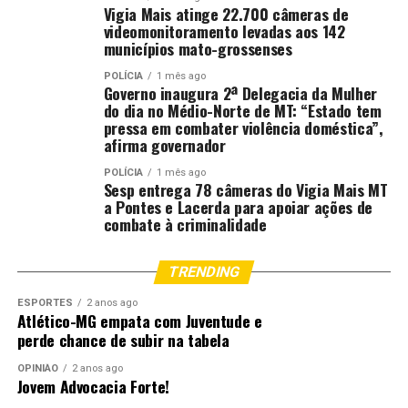
Vigia Mais atinge 22.700 câmeras de
videomonitoramento levadas aos 142
municípios mato-grossenses
POLÍCIA
1 mês ago
Governo inaugura 2ª Delegacia da Mulher
do dia no Médio-Norte de MT: “Estado tem
pressa em combater violência doméstica”,
afirma governador
POLÍCIA
1 mês ago
Sesp entrega 78 câmeras do Vigia Mais MT
a Pontes e Lacerda para apoiar ações de
combate à criminalidade
TRENDING
ESPORTES
2 anos ago
Atlético-MG empata com Juventude e
perde chance de subir na tabela
OPINIÃO
2 anos ago
Jovem Advocacia Forte!