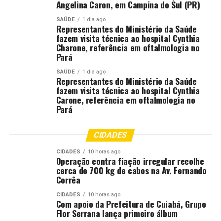
Angelina Caron, em Campina do Sul (PR)
“A temática do doutorado também, por si só, é
SAÚDE
1 dia ago
Representantes do Ministério da Saúde
relevantíssima para atuação jurisdicional, porque afeta a
fazem visita técnica ao hospital Cynthia
função social da justiça e das instituições
Charone, referência em oftalmologia no
Pará
constitucionais. Então, tem tudo a ver com a nossa
atuação e vai engrandecer ainda mais a nossa atuação
SAÚDE
1 dia ago
Representantes do Ministério da Saúde
jurisdicional. Tem teses muito legais dos colegas, quase
fazem visita técnica ao hospital Cynthia
todas elas buscando a originalidade, conseguindo o que
Carone, referência em oftalmologia no
futuramente vai servir para aplicação prática na nossa
Pará
área. Do meu ponto de vista, como juiz de direito, ajudou
muito e tem ajudado a fortalecer a minha atuação e
CIDADES
aprofundar as pesquisas acadêmicas, trazendo novas
ideias originais para aplicação e melhoria da nossa
CIDADES
10 horas ago
Operação contra fiação irregular recolhe
atuação no Poder Judiciário, que é o, em essência, o
cerca de 700 kg de cabos na Av. Fernando
doutorado busca.”
Corrêa
Participam do programa os magistrados Agamenon
CIDADES
10 horas ago
Com apoio da Prefeitura de Cuiabá, Grupo
Alcântara Moreno Júnior, Alex Nunes de Figueiredo,
Flor Serrana lança primeiro álbum
Alethea Assunção Santos, Ana Cristina Silva Mendes,