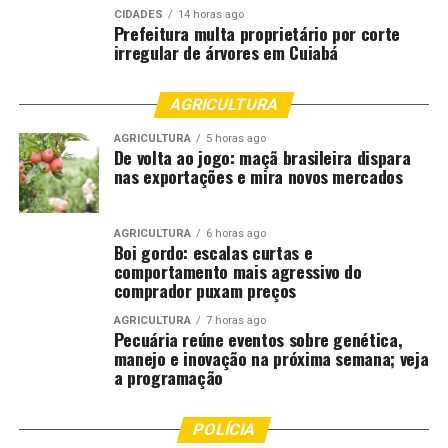
CIDADES
14 horas ago
Antônio Fábio da Silva Marquezini, Bruno D’Oliveira
Prefeitura multa proprietário por corte
Marques, Caio Almeida Neves Martins, Cássio Luis Furim,
irregular de árvores em Cuiabá
Fabio Petengill, Gabriela Carina Knaul de Albuquerque e
Silva, Gonçalo Antunes de Barros Neto, Helena Maria
AGRICULTURA
Bezerra Ramos, Jamilson Haddad Campos, Jeverson Luiz
Quintieri, Luís Aparecido Bortolussi Júnior, Márcio
AGRICULTURA
5 horas ago
De volta ao jogo: maçã brasileira dispara
Vidal, Ramon Fagundes Botelho e Serly Marcondes
nas exportações e mira novos mercados
Alves.
Outras informações podem ser obtidas pelo e-mail
AGRICULTURA
6 horas ago
Boi gordo: escalas curtas e
[email protected]
ou pelos telefones (65) 3617-3844 /
comportamento mais agressivo do
99943-1576.
comprador puxam preços
Autor: Lígia Saito
AGRICULTURA
7 horas ago
Pecuária reúne eventos sobre genética,
Fotografo: TCE-MT
manejo e inovação na próxima semana; veja
a programação
Departamento: Assessoria de Comunicação da Esmagis –
MT
POLÍCIA