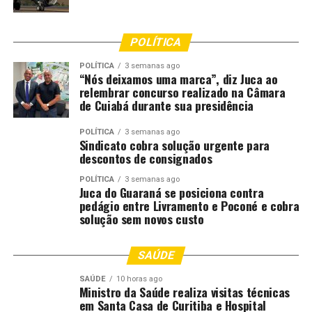
prestação jurisdicional”, afirmou.
POLÍTICA
No mesmo sentido, o juiz Ramon Fagundes Botelho
destacou a relevância dos temas abordados e a qualidade
POLÍTICA
3 semanas ago
“Nós deixamos uma marca”, diz Juca ao
do corpo docente. “Tivemos aulas com professores de
relembrar concurso realizado na Câmara
renome nacional e temas extremamente relevantes,
de Cuiabá durante sua presidência
como teoria do direito, judicialização da política e da
saúde e instituições constitucionais. O curso fortalece a
POLÍTICA
3 semanas ago
Sindicato cobra solução urgente para
atuação jurisdicional e incentiva a produção de
descontos de consignados
pesquisas com potencial de aplicação prática”, pontuou.
POLÍTICA
3 semanas ago
Juca do Guaraná se posiciona contra
Segundo ele, o caráter interinstitucional do programa
pedágio entre Livramento e Poconé e cobra
também amplia o intercâmbio entre os participantes.
solução sem novos custo
“Além da troca com professores de excelência, há um
diálogo muito enriquecedor entre magistrados,
SAÚDE
membros do Ministério Público e do Tribunal de Contas,
o que contribui para a construção de soluções mais
SAÚDE
10 horas ago
Ministro da Saúde realiza visitas técnicas
completas para os desafios do sistema de justiça”,
em Santa Casa de Curitiba e Hospital
completou.