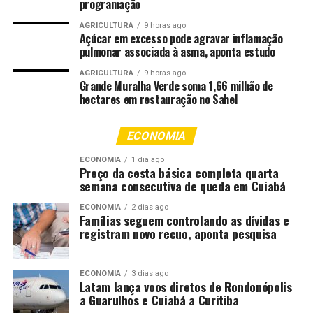
programação
próximas etapas. A fase de qualificação das teses deverá
AGRICULTURA
9 horas ago
ser concluída até 30 de setembro de 2028, enquanto as
Açúcar em excesso pode agravar inflamação
defesas finais devem ocorrer até 30 de novembro de
pulmonar associada à asma, aponta estudo
2028. Iniciado no final de 2024, o curso tem duração
AGRICULTURA
9 horas ago
mínima de 36 meses e máxima de 48 meses, sem
Grande Muralha Verde soma 1,66 milhão de
hectares em restauração no Sahel
possibilidade de prorrogação.
Para os magistrados participantes, o doutorado tem se
ECONOMIA
destacado pela profundidade dos conteúdos e pela troca
ECONOMIA
1 dia ago
de experiências entre diferentes instituições do sistema
Preço da cesta básica completa quarta
de justiça.
semana consecutiva de queda em Cuiabá
ECONOMIA
2 dias ago
O juiz Bruno D’Oliveira Marques avalia que o programa
Famílias seguem controlando as dívidas e
contribui diretamente para a qualidade da atuação
registram novo recuo, aponta pesquisa
jurisdicional. “O doutorado foi uma oportunidade de
aprendizado enriquecedora. O modelo interinstitucional
ECONOMIA
3 dias ago
possibilita, além do aprofundamento acadêmico, uma
Latam lança voos diretos de Rondonópolis
troca de experiências que certamente refletirá na
a Guarulhos e Cuiabá a Curitiba
qualificação das decisões judiciais e na melhoria da