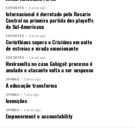
ESPORTES
2 anos ago
Internacional é derrotado pelo Rosario
Central na primeira partida dos playoffs
da Sul-Americana
ESPORTES
2 anos ago
Corinthians supera o Criciúma em noite
de estreias e virada emocionante
ESPORTES
2 anos ago
Reviravolta no caso Gabigol: processo é
anulado e atacante volta a ser suspenso
OPINIÃO
2 anos ago
A educação transforma
OPINIÃO
1 ano ago
Invenções
OPINIÃO
2 anos ago
Empowerment e accountability