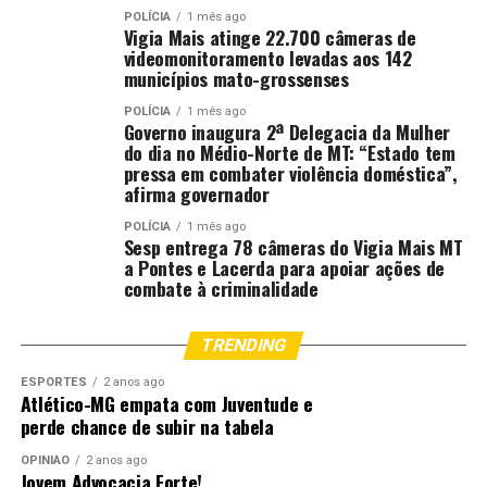
Email:
[email protected]
POLÍCIA
1 mês ago
Vigia Mais atinge 22.700 câmeras de
videomonitoramento levadas aos 142
Fonte:
Tribunal de Justiça de MT – MT
municípios mato-grossenses
POLÍCIA
1 mês ago
Governo inaugura 2ª Delegacia da Mulher
Comentários
do dia no Médio-Norte de MT: “Estado tem
pressa em combater violência doméstica”,
afirma governador
RELATED TOPICS:
APERFEIÇOAMENTO
CONCLUEM
DESTAQUE
DIREITO
DOUTORADO
ETAPA
POLÍCIA
1 mês ago
INSTITUCIONAL
MAGISTRADOS
MATO
MATO-GROSSO
Sesp entrega 78 câmeras do Vigia Mais MT
MATOGROSSO
MT
PRESENCIAL
a Pontes e Lacerda para apoiar ações de
combate à criminalidade
UP NEXT
Brasil vai às oitavas e Corregedoria entrega álbum da
Copa do Judiciário às unidades
TRENDING
DON'T MISS
ESPORTES
2 anos ago
Corregedoria publica provimento que institui Semana da
Atlético-MG empata com Juventude e
Documentação Básica da Pessoa Idosa no Estado
perde chance de subir na tabela
OPINIÃO
2 anos ago
Jovem Advocacia Forte!