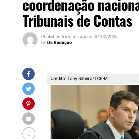
coordenação naciona
Tribunais de Contas
Published
6 meses ago
on
04/02/2026
By
Da Redação
Crédito: Tony Ribeiro/TCE-MT