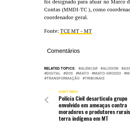
foi designado para atuar no Marco 
Contas (MMDI-TC ), como coordenador
coordenador-geral.
Fonte:
TCE MT – MT
Comentários
RELATED TOPICS:
ALENCAR
ALISSON
AS
DIGITAL
DOS
MATO
MATO-GROSSO
M
TRANSFORMAÇÃO
TRIBUNAIS
DON'T MISS
Polícia Civil desarticula grupo
envolvido em ameaças contra
moradores e produtores rurais
terra indígena em MT