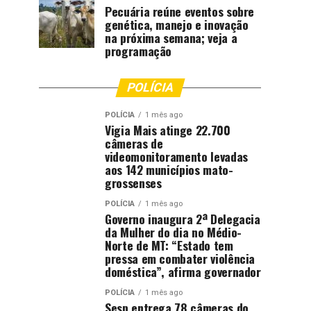
Pecuária reúne eventos sobre
genética, manejo e inovação
na próxima semana; veja a
programação
POLÍCIA
POLÍCIA
1 mês ago
Vigia Mais atinge 22.700
câmeras de
videomonitoramento levadas
aos 142 municípios mato-
grossenses
POLÍCIA
1 mês ago
Governo inaugura 2ª Delegacia
da Mulher do dia no Médio-
Norte de MT: “Estado tem
pressa em combater violência
doméstica”, afirma governador
POLÍCIA
1 mês ago
Sesp entrega 78 câmeras do