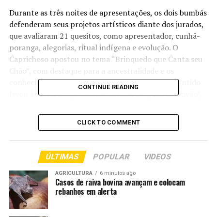
Durante as três noites de apresentações, os dois bumbás
defenderam seus projetos artísticos diante dos jurados,
que avaliaram 21 quesitos, como apresentador, cunhã-
poranga, alegorias, ritual indígena e evolução. O
Caprichoso apostou no tema “Brinquedo que Canta seu
Chão”, com destaque para a ancestralidade e os
conhecimentos dos povos da Amazônia. Já o Garantido
CONTINUE READING
levou à arena o espetáculo “Boi do Povo, Boi do Povão”,
exaltando a cultura popular, a espiritualidade e as
tradições amazônicas.
CLICK TO COMMENT
A leitura das notas seguirá as regras do festival e
definirá o grande vencedor da edição de 2026. A
ÚLTIMAS
POPULAR
VIDEOS
expectativa é de mais um capítulo emocionante da
maior disputa folclórica do país, que todos os anos
AGRICULTURA
6 minutos ago
Casos de raiva bovina avançam e colocam
mobiliza milhares de torcedores e fortalece a cultura
rebanhos em alerta
amazonense.