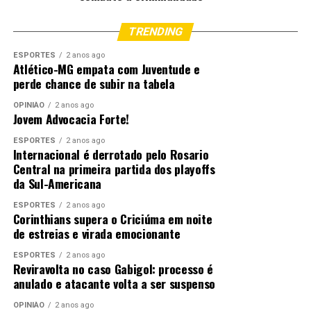
TRENDING
ESPORTES
2 anos ago
Atlético-MG empata com Juventude e
perde chance de subir na tabela
OPINIÃO
2 anos ago
Jovem Advocacia Forte!
ESPORTES
2 anos ago
Internacional é derrotado pelo Rosario
Central na primeira partida dos playoffs
da Sul-Americana
ESPORTES
2 anos ago
Corinthians supera o Criciúma em noite
de estreias e virada emocionante
ESPORTES
2 anos ago
Reviravolta no caso Gabigol: processo é
anulado e atacante volta a ser suspenso
OPINIÃO
2 anos ago