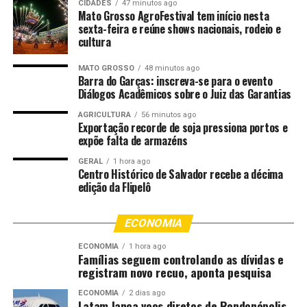
CIDADES
47 minutos ago
Mato Grosso AgroFestival tem início nesta
sexta-feira e reúne shows nacionais, rodeio e
cultura
Fonte: EBC Cultura
MATO GROSSO
48 minutos ago
Barra do Garças: inscreva-se para o evento
Diálogos Acadêmicos sobre o Juiz das Garantias
Comentários
AGRICULTURA
56 minutos ago
Exportação recorde de soja pressiona portos e
expõe falta de armazéns
RELATED TOPICS:
CAMPEÃO
CONHECE
CULTURA
DESTAQUE
FESTIVAL
NESTA
PARINTINS
GERAL
1 hora ago
Centro Histórico de Salvador recebe a décima
SEGUNDAFEIRA
edição da Flipelô
UP NEXT
Cinemato, em Cuiabá, discute migrações e mudanças
ECONOMIA
climáticas
ECONOMIA
1 hora ago
DON'T MISS
Famílias seguem controlando as dívidas e
São Marçal reúne grupos e celebra cultura do boi
registram novo recuo, aponta pesquisa
ECONOMIA
2 dias ago
Latam lança voos diretos de Rondonópolis