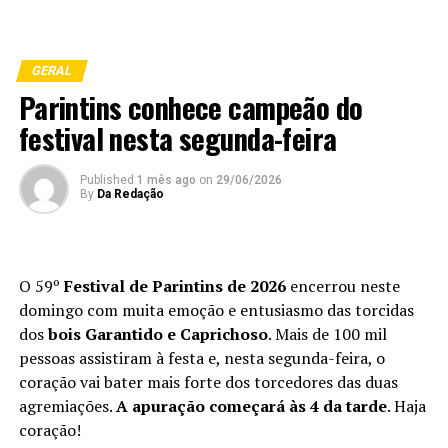
GERAL
Parintins conhece campeão do
festival nesta segunda-feira
Published
1 mês ago
on
29/06/2026
By
Da Redação
O 59º
Festival de Parintins de 2026
encerrou neste
domingo com muita emoção e entusiasmo das torcidas
dos
bois Garantido e Caprichoso
. Mais de 100 mil
pessoas assistiram à festa e, nesta segunda-feira, o
coração vai bater mais forte dos torcedores das duas
agremiações.
A apuração começará às 4 da tarde
. Haja
coração!