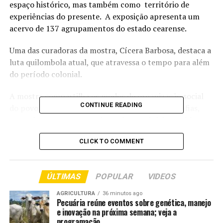
espaço histórico, mas também como território de
experiências do presente. A exposição apresenta um
acervo de 137 agrupamentos do estado cearense.
Uma das curadoras da mostra, Cícera Barbosa, destaca a
luta quilombola atual, que atravessa o tempo para além
do período colonial.
A mostra compartilha os modos de organização social
CONTINUE READING
do povo quilombola por meio de objetos, fotografias,
entrevistas com os moradores dos territórios e vídeos,
como o registro de crianças apresentando seus
CLICK TO COMMENT
quilombos.
Entre as obras está o trabalho de Matheus Ribs, que
ÚLTIMAS
POPULAR
VIDEOS
ressignifica a bandeira nacional, substituindo “ordem e
progresso” por “KilomboAldeya”. A curadora fala sobre o
AGRICULTURA
36 minutos ago
conceito da “roça de ideias”, mostrando que a população
Pecuária reúne eventos sobre genética, manejo
e inovação na próxima semana; veja a
que está no campo é que são os verdadeiramente ricos.
programação