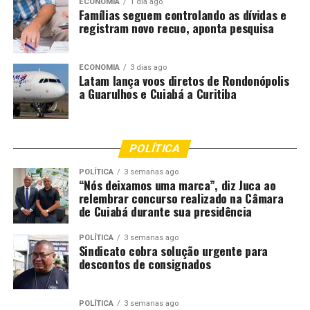
ECONOMIA
1 dia ago
Famílias seguem controlando as dívidas e
DON'T MISS
Obra de Mauricio de Sousa vira patrimônio cultural
registram novo recuo, aponta pesquisa
imaterial de SP
ECONOMIA
3 dias ago
Latam lança voos diretos de Rondonópolis
a Guarulhos e Cuiabá a Curitiba
POLÍTICA
POLÍTICA
3 semanas ago
“Nós deixamos uma marca”, diz Juca ao
relembrar concurso realizado na Câmara
de Cuiabá durante sua presidência
POLÍTICA
3 semanas ago
Sindicato cobra solução urgente para
descontos de consignados
POLÍTICA
3 semanas ago