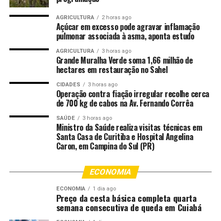
A exposição fica em cartaz até 25 de julho. A visitação é
AGRICULTURA
2 horas ago
gratuita: de quarta a sexta, das 9h às 19h , e aos
Açúcar em excesso pode agravar inflamação
pulmonar associada à asma, aponta estudo
sábados, domingos e feriados, das 10h às 20h. O Museu
da Cultura Cearense fica dentro do Centro Dragão do
AGRICULTURA
3 horas ago
Mar de Arte e Cultura.
Grande Muralha Verde soma 1,66 milhão de
hectares em restauração no Sahel
CIDADES
3 horas ago
Operação contra fiação irregular recolhe cerca
de 700 kg de cabos na Av. Fernando Corrêa
Fonte: EBC Cultura
SAÚDE
3 horas ago
Ministro da Saúde realiza visitas técnicas em
Comentários
Santa Casa de Curitiba e Hospital Angelina
Caron, em Campina do Sul (PR)
RELATED TOPICS:
CEARENSE
CULTURA
DESTAQUE
ECONOMIA
EXPOSIÇÃO
MUSEU
QUILOMBOLAS
REABERTO
SOBRE
ECONOMIA
1 dia ago
UP NEXT
Preço da cesta básica completa quarta
Exposição em Petrópolis marca 200 anos do nascimento
semana consecutiva de queda em Cuiabá
de D. Pedro II