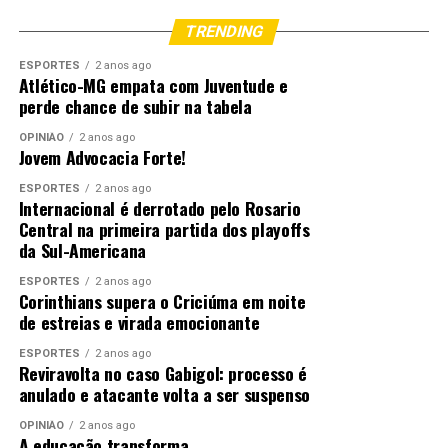
TRENDING
ESPORTES
2 anos ago
Atlético-MG empata com Juventude e
perde chance de subir na tabela
OPINIÃO
2 anos ago
Jovem Advocacia Forte!
ESPORTES
2 anos ago
Internacional é derrotado pelo Rosario
Central na primeira partida dos playoffs
da Sul-Americana
ESPORTES
2 anos ago
Corinthians supera o Criciúma em noite
de estreias e virada emocionante
ESPORTES
2 anos ago
Reviravolta no caso Gabigol: processo é
anulado e atacante volta a ser suspenso
OPINIÃO
2 anos ago
A educação transforma