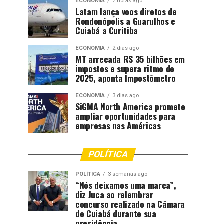
ECONOMIA
7 horas ago
Latam lança voos diretos de
Rondonópolis a Guarulhos e
Cuiabá a Curitiba
ECONOMIA
2 dias ago
MT arrecada R$ 35 bilhões em
impostos e supera ritmo de
2025, aponta Impostômetro
ECONOMIA
3 dias ago
SiGMA North America promete
ampliar oportunidades para
empresas nas Américas
POLÍTICA
POLÍTICA
3 semanas ago
“Nós deixamos uma marca”,
diz Juca ao relembrar
concurso realizado na Câmara
de Cuiabá durante sua
presidência