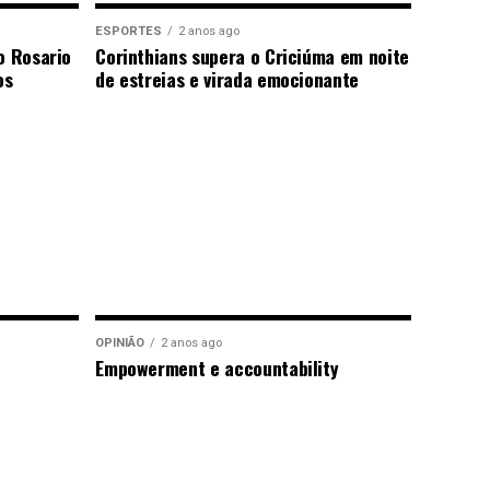
ESPORTES
2 anos ago
o Rosario
Corinthians supera o Criciúma em noite
os
de estreias e virada emocionante
OPINIÃO
2 anos ago
Empowerment e accountability