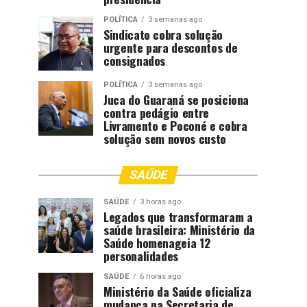
POLÍTICA
3 semanas ago
Sindicato cobra solução
urgente para descontos de
consignados
POLÍTICA
3 semanas ago
Juca do Guaraná se posiciona
contra pedágio entre
Livramento e Poconé e cobra
solução sem novos custo
SAÚDE
SAÚDE
3 horas ago
Legados que transformaram a
saúde brasileira: Ministério da
Saúde homenageia 12
personalidades
SAÚDE
6 horas ago
Ministério da Saúde oficializa
mudança na Secretaria de