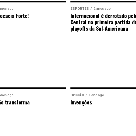
anos ago
ESPORTES
2 anos ago
ocacia Forte!
Internacional é derrotado pel
Central na primeira partida d
playoffs da Sul-Americana
anos ago
OPINIÃO
1 ano ago
ão transforma
Invenções