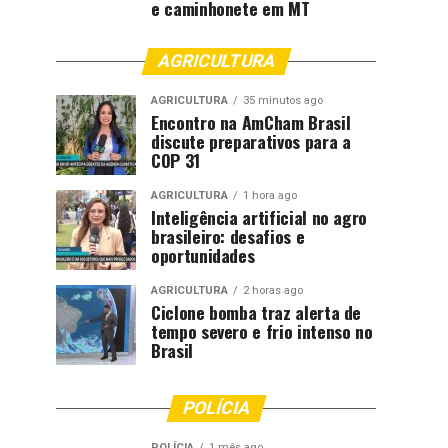
e caminhonete em MT
AGRICULTURA
AGRICULTURA
35 minutos ago
Encontro na AmCham Brasil
discute preparativos para a
COP 31
AGRICULTURA
1 hora ago
Inteligência artificial no agro
brasileiro: desafios e
oportunidades
AGRICULTURA
2 horas ago
Ciclone bomba traz alerta de
tempo severo e frio intenso no
Brasil
POLÍCIA
POLÍCIA
1 mês ago