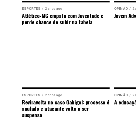
ESPORTES
2 anos ago
OPINIÃO
2 
Atlético-MG empata com Juventude e
Jovem Adv
perde chance de subir na tabela
ESPORTES
2 anos ago
OPINIÃO
2 
Reviravolta no caso Gabigol: processo é
A educaç
anulado e atacante volta a ser
suspenso