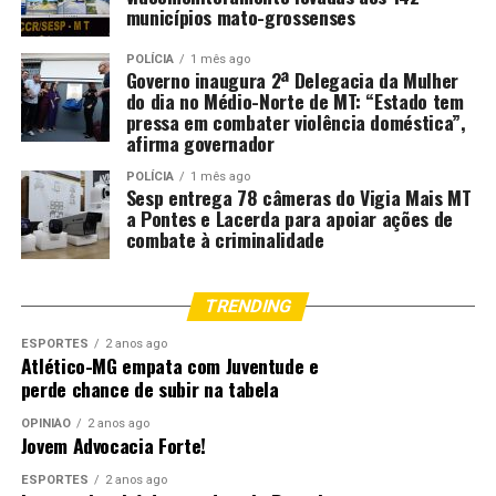
municípios mato-grossenses
POLÍCIA
1 mês ago
Governo inaugura 2ª Delegacia da Mulher
do dia no Médio-Norte de MT: “Estado tem
pressa em combater violência doméstica”,
afirma governador
POLÍCIA
1 mês ago
Sesp entrega 78 câmeras do Vigia Mais MT
a Pontes e Lacerda para apoiar ações de
combate à criminalidade
TRENDING
ESPORTES
2 anos ago
Atlético-MG empata com Juventude e
perde chance de subir na tabela
OPINIÃO
2 anos ago
Jovem Advocacia Forte!
ESPORTES
2 anos ago