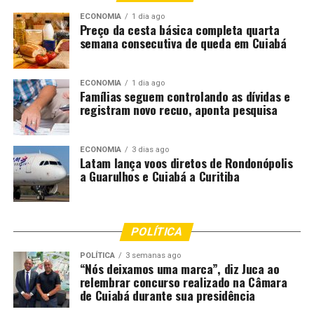
mascarados e apresentações musicais em polos como o
ECONOMIA
1 dia ago
Pátio de Eventos e o Polo Gastronômico. A festa
Preço da cesta básica completa quarta
mantém a tradição dos
blocos de rua
, característica
semana consecutiva de queda em Cuiabá
marcante do município.
ECONOMIA
1 dia ago
É o Carnaval de Pernambuco 2026, com festa do litoral
Famílias seguem controlando as dívidas e
ao Sertão.
registram novo recuo, aponta pesquisa
ECONOMIA
3 dias ago
Latam lança voos diretos de Rondonópolis
Fonte: EBC Cultura
a Guarulhos e Cuiabá a Curitiba
Comentários
POLÍTICA
RELATED TOPICS:
CARNAVAL
CULTURA
DESTAQUE
FIM
POLÍTICA
3 semanas ago
“Nós deixamos uma marca”, diz Juca ao
FOLIÕES
INIMIGOS
OPÇÕES
PARA
PERNAMBUCO
relembrar concurso realizado na Câmara
SEGUE
de Cuiabá durante sua presidência
UP NEXT