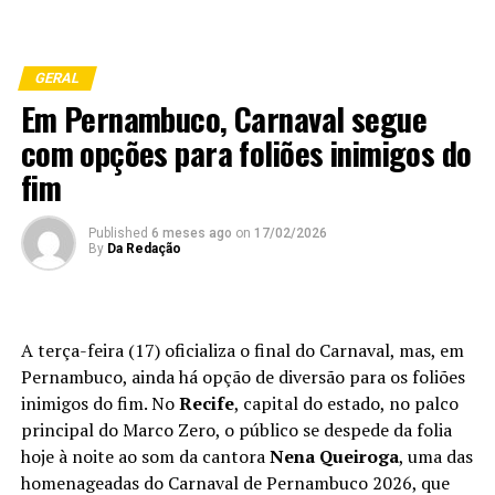
GERAL
Em Pernambuco, Carnaval segue
com opções para foliões inimigos do
fim
Published
6 meses ago
on
17/02/2026
By
Da Redação
A terça-feira (17) oficializa o final do Carnaval, mas, em
Pernambuco, ainda há opção de diversão para os foliões
inimigos do fim. No
Recife
, capital do estado, no palco
principal do Marco Zero, o público se despede da folia
hoje à noite ao som da cantora
Nena Queiroga
, uma das
homenageadas do Carnaval de Pernambuco 2026, que