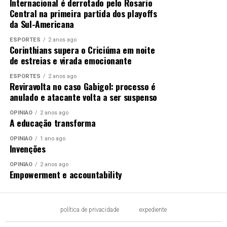
Internacional é derrotado pelo Rosario
Central na primeira partida dos playoffs
da Sul-Americana
ESPORTES
2 anos ago
Corinthians supera o Criciúma em noite
de estreias e virada emocionante
ESPORTES
2 anos ago
Reviravolta no caso Gabigol: processo é
anulado e atacante volta a ser suspenso
OPINIÃO
2 anos ago
A educação transforma
OPINIÃO
1 ano ago
Invenções
OPINIÃO
2 anos ago
Empowerment e accountability
política de privacidade
expediente