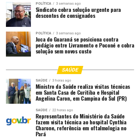
Com quase 50 anos, Pacotão leva multidão à área
POLÍTICA
3 semanas ago
central de Brasília
Sindicato cobra solução urgente para
descontos de consignados
DON'T MISS
“Músico é artista” diz Luciano Calazans sobre tocar com
grandes nomes
POLÍTICA
3 semanas ago
Juca do Guaraná se posiciona contra
pedágio entre Livramento e Poconé e cobra
solução sem novos custo
SAÚDE
SAÚDE
3 horas ago
Ministro da Saúde realiza visitas técnicas
em Santa Casa de Curitiba e Hospital
Angelina Caron, em Campina do Sul (PR)
SAÚDE
22 horas ago
Representantes do Ministério da Saúde
fazem visita técnica ao hospital Cynthia
Charone, referência em oftalmologia no
Pará