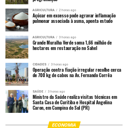
despedida do Carnaval.
AGRICULTURA
2 horas ago
Açúcar em excesso pode agravar inflamação
Carnaval em Pesqueira
pulmonar associada à asma, aponta estudo
O município de Pesqueira, no Agreste pernambucano,
realiza o tradicional
Carnaval do Papangu
, conhecido
AGRICULTURA
3 horas ago
Grande Muralha Verde soma 1,66 milhão de
pelas máscaras e pelo desfile de foliões no Corredor da
hectares em restauração no Sahel
Folia. A festa ocupa diversos polos culturais com frevo,
forró e pagode. Na cidade, a folia preserva a identidade
cultural local com
cortejos, blocos tradicionais e
CIDADES
3 horas ago
Operação contra fiação irregular recolhe cerca
apresentações artísticas
. A festa se distribui por
de 700 kg de cabos na Av. Fernando Corrêa
diferentes polos, incluindo área urbana, distritos e
comunidades indígenas, e conta com a presença do
cantor
Ferrugem
para encerrar a noite.
SAÚDE
3 horas ago
Ministro da Saúde realiza visitas técnicas em
Santa Casa de Curitiba e Hospital Angelina
Carnaval em Triunfo
Caron, em Campina do Sul (PR)
Já no Sertão, em Triunfo, o
Carnaval dos Caretas
movimenta o município com desfiles de personagens
ECONOMIA