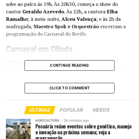
sobe ao palco às 19h. Às 20h30, começa o show do
cantor
Geraldo Azevedo
. Às 22h, a cantora
Elba
Ramalho
; à meia-noite,
Alceu Valença
; e às 2h da
madrugada,
Maestro Spok e Orquestrão
encerram a
programação do Carnaval do Recife.
Carnaval em Olinda
Ainda na região metropolitana, em
Olinda
, o
CONTINUE READING
encerramento das festividades no Palco Pernambuco
Meu País, no Polo Carmo, área histórica da cidade, conta
com diversidade de gêneros musicais, com muita cultura
CLICK TO COMMENT
popular, para os foliões que ocupam as ladeiras do
município. Sobem ao palco
Nailson Vieira
, às 18h30, e
Léo da Bodega
, às 19h30. A grade também conta com a
ÚLTIMAS
POPULAR
VIDEOS
energia do
Devotos
, às 20h30. Em seguida, a vibração
contagiante continua com a
Academia da Berlinda e a
AGRICULTURA
26 minutos ago
Pecuária reúne eventos sobre genética, manejo
Orquestra de Bolso
. E às 23h30, a banda
Cordel do
e inovação na próxima semana; veja a
Fogo Encantado
finaliza a lista de atrações da
programação