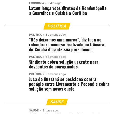
coisa, era muito
ECONOMIA
3 dias ago
Latam lança voos diretos de Rondonópolis
complicado, não era fácil,
a Guarulhos e Cuiabá a Curitiba
né?”
POLÍTICA
Reduto do Samba
POLÍTICA
3 semanas ago
“Nós deixamos uma marca”, diz Juca ao
relembrar concurso realizado na Câmara
O
Rio de Janeiro é considerado reduto do samba
de Cuiabá durante sua presidência
nacional
e teve três gêneros do ritmo reconhecidos
POLÍTICA
3 semanas ago
como patrimônio cultural, em 2007, pelo Iphan,
Sindicato cobra solução urgente para
Instituto do Patrimônio Histórico e Artístico Nacional.
descontos de consignados
São eles: as rodas – que cantam partido-alto –, o samba
POLÍTICA
3 semanas ago
de terreiro e o clássico samba enredo.
Juca do Guaraná se posiciona contra
pedágio entre Livramento e Poconé e cobra
Grandes nomes do estilo, como Arlindo Cruz, Zeca
solução sem novos custo
Pagodinho e Beth Carvalho, viraram referências para a
música no país e no mundo.
SAÚDE
E o samba segue sendo celebrado, tanto nas tradicionais
SAÚDE
2 horas ago