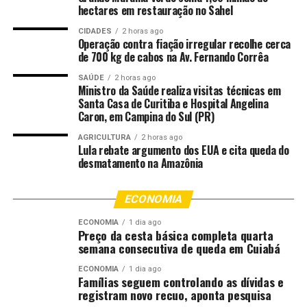
hectares em restauração no Sahel
o Carnaval, eu saí todo
CIDADES
2 horas ago
empolgado com meu
Operação contra fiação irregular recolhe cerca
de 700 kg de cabos na Av. Fernando Corrêa
pandeirinho debaixo do
braço para desfilar na
SAÚDE
2 horas ago
Ministro da Saúde realiza visitas técnicas em
Santa Casa de Curitiba e Hospital Angelina
Presidente Vargas. Quando
Caron, em Campina do Sul (PR)
eu passo ali, um soldado do
AGRICULTURA
2 horas ago
Exército veio e disse que eu
Lula rebate argumento dos EUA e cita queda do
desmatamento na Amazônia
não podia levar aquele meu
instrumento e prendeu. Eu
ECONOMIA
perdi meu primeiro
ECONOMIA
1 dia ago
Preço da cesta básica completa quarta
instrumento ali, que era um
semana consecutiva de queda em Cuiabá
pandeiro. Então, tinha
ECONOMIA
1 dia ago
Famílias seguem controlando as dívidas e
muita repressão, era muita
registram novo recuo, aponta pesquisa