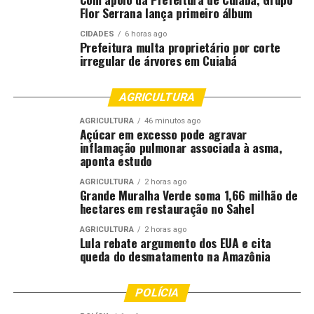
Flor Serrana lança primeiro álbum
Comentários
CIDADES
6 horas ago
Prefeitura multa proprietário por corte
RELATED TOPICS:
CELEBRADO
CULTURA
DESTAQUE
irregular de árvores em Cuiabá
DEZEMBRO
DIA
NACIONAL
NESTA
SAMBA
TERÇAFEIRA
AGRICULTURA
UP NEXT
Curitiba terá atrações natalinas da Disney para celebrar
AGRICULTURA
46 minutos ago
o fim do ano
Açúcar em excesso pode agravar
inflamação pulmonar associada à asma,
DON'T MISS
aponta estudo
Exposição em Petrópolis marca 200 anos do nascimento
de D. Pedro II
AGRICULTURA
2 horas ago
Grande Muralha Verde soma 1,66 milhão de
hectares em restauração no Sahel
AGRICULTURA
2 horas ago
Lula rebate argumento dos EUA e cita
queda do desmatamento na Amazônia
POLÍCIA