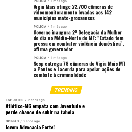
POLÍCIA
1 mês ago
Vigia Mais atinge 22.700 câmeras de
videomonitoramento levadas aos 142
municípios mato-grossenses
POLÍCIA
1 mês ago
Governo inaugura 2ª Delegacia da Mulher
do dia no Médio-Norte de MT: “Estado tem
pressa em combater violência doméstica”,
afirma governador
POLÍCIA
1 mês ago
Sesp entrega 78 câmeras do Vigia Mais MT
a Pontes e Lacerda para apoiar ações de
combate à criminalidade
TRENDING
ESPORTES
2 anos ago
Atlético-MG empata com Juventude e
perde chance de subir na tabela
OPINIÃO
2 anos ago
Jovem Advocacia Forte!