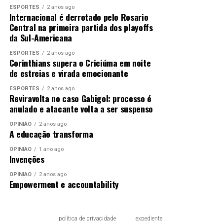
ESPORTES
2 anos ago
Internacional é derrotado pelo Rosario
Central na primeira partida dos playoffs
da Sul-Americana
ESPORTES
2 anos ago
Corinthians supera o Criciúma em noite
de estreias e virada emocionante
ESPORTES
2 anos ago
Reviravolta no caso Gabigol: processo é
anulado e atacante volta a ser suspenso
OPINIÃO
2 anos ago
A educação transforma
OPINIÃO
1 ano ago
Invenções
OPINIÃO
2 anos ago
Empowerment e accountability
política de privacidade
expediente