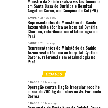
Ministro da Saúde realiza visitas técnicas
rodas quanto em shows, ensaios, e, é claro, nos desfiles
em Santa Casa de Curitiba e Hospital
de Carnaval!
Angelina Caron, em Campina do Sul (PR)
SAÚDE
21 horas ago
Para fechar a matéria, uma palinha de Jorginho do
Representantes do Ministério da Saúde
Império:
fazem visita técnica ao hospital Cynthia
Charone, referência em oftalmologia no
Pará
“Vai ter que amar a
SAÚDE
23 horas ago
liberdade, só vai cantar em
Representantes do Ministério da Saúde
fazem visita técnica ao hospital Cynthia
tom maior, vai ter a
Carone, referência em oftalmologia no
felicidade de ver um Brasil
Pará
melhor”.
CIDADES
CIDADES
2 horas ago
Operação contra fiação irregular recolhe
cerca de 700 kg de cabos na Av. Fernando
Corrêa
Fonte: EBC Cultura
CIDADES
3 horas ago
Com apoio da Prefeitura de Cuiabá, Grupo