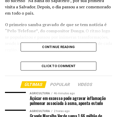
do sucesso “Na Baixa do Sapateiro”, por sua primeira
visita a Salvador. Depois, o dia passou a ser comemorado
em todo o país.
O primeiro samba gravado de que se tem notícia é
“Pelo Telefone”, do compositor Donga.
O ritmo logo
se popularizou e passou por inúmeras transformações,
sendo influenciado por outros estilos e tradições de cada
CONTINUE READING
região. Nascido da cultura negra, sua expansão
enfrentou dificuldades devido ao preconceito, sendo
associado à marginalidade.
CLICK TO COMMENT
Jorginho do Império tem mais de 50 anos no mundo do
samba e acompanhou vários desses momentos. O
ÚLTIMAS
POPULAR
VIDEOS
sambista relata um episódio de discriminação sofrido
ainda criança, quando carregava um pandeiro:
AGRICULTURA
46 minutos ago
Açúcar em excesso pode agravar inflamação
pulmonar associada à asma, aponta estudo
“Meu pai comprou um
AGRICULTURA
2 horas ago
pandeiro para mim. Aí veio
Grande Muralha Verde soma 1,66 milhão de