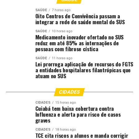
SAÚDE
7 horas ago
Oito Centros de Convivência passam a
integrar a rede de saúde mental do SUS
Fonte: EBC Cultura
SAÚDE
10 horas ago
Medicamento inovador ofertado no SUS
reduz em até 85% as internações de
Comentários
pessoas com fibrose cística
SAÚDE
11 horas ago
RELATED TOPICS:
ALTERNATIVO
CARNAVAL
CEARÁ
Lei prorroga aplicação de recursos do FGTS
CULTURA
DESTAQUE
FESTIVAL
JAZZ
TÊM
a entidades hospitalares filantrópicas que
TRADICIONAL
atuam no SUS
UP NEXT
Depois de 16 anos, Bloco Frenesi volta às ruas no
CIDADES
Carnaval de Salvador
CIDADES
15 horas ago
DON'T MISS
Cuiabá tem baixa cobertura contra
Desabamento de teto de igreja em Salvador completa
Influenza e alerta para risco de casos
um ano
graves
CIDADES
18 horas ago
TCE cita riscos a alunos e manda corrigir