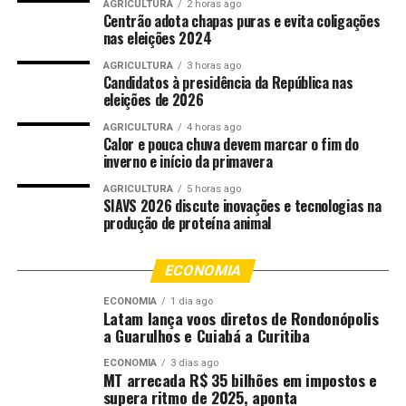
AGRICULTURA
2 horas ago
Momi Maiga; o paulista
Centrão adota chapas puras e evita coligações
nas eleições 2024
Fauzi Beydoun, e a voz
marcante da lendária
AGRICULTURA
3 horas ago
Candidatos à presidência da República nas
eleições de 2026
banda de reggae
maranhense Tribo de Jah.
AGRICULTURA
4 horas ago
Calor e pouca chuva devem marcar o fim do
Teremos também, de volta
inverno e início da primavera
ao Festival de Jazz e Blues,
AGRICULTURA
5 horas ago
SIAVS 2026 discute inovações e tecnologias na
o violonista Nicolas Krassik,
produção de proteína animal
e a jovem cantora Analu
ECONOMIA
Sampaio, uma revelação
ECONOMIA
1 dia ago
descoberta por Roberto
Latam lança voos diretos de Rondonópolis
a Guarulhos e Cuiabá a Curitiba
Menescal. E grandes
ECONOMIA
3 dias ago
representantes da música
MT arrecada R$ 35 bilhões em impostos e
supera ritmo de 2025, aponta