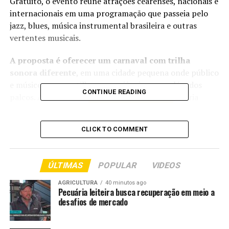
Gratuito, o evento reúne atrações cearenses, nacionais e
internacionais em uma programação que passeia pelo
jazz, blues, música instrumental brasileira e outras
vertentes musicais.
A proposta é oferecer um carnaval com trilha
sonora diferente
, em uma cidade pequena onde público
e músicos compartilham experiências para além dos
CONTINUE READING
palcos. A diretora do
Festival de Jazz e Blues
, Maria
Amélia Mamede, detalha a programação.
CLICK TO COMMENT
“Entre os nomes estão a
cantora, compositora e
ÚLTIMAS
POPULAR
VIDEOS
violonista Rosa Passos; o
mineiro Beto Guedes; o
AGRICULTURA
40 minutos ago
Pecuária leiteira busca recuperação em meio a
instrumentista, cantor e
desafios de mercado
compositor senegalês