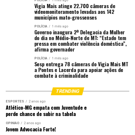
POLÍCIA
1 mês ago
Vigia Mais atinge 22.700 câmeras de
videomonitoramento levadas aos 142
municípios mato-grossenses
POLÍCIA
1 mês ago
Governo inaugura 2ª Delegacia da Mulher
do dia no Médio-Norte de MT: “Estado tem
pressa em combater violência doméstica”,
afirma governador
POLÍCIA
1 mês ago
Sesp entrega 78 câmeras do Vigia Mais MT
a Pontes e Lacerda para apoiar ações de
combate à criminalidade
TRENDING
ESPORTES
2 anos ago
Atlético-MG empata com Juventude e
perde chance de subir na tabela
OPINIÃO
2 anos ago
Jovem Advocacia Forte!