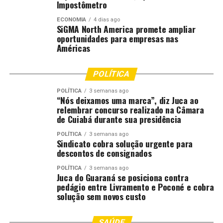
instrumental que se faz
Impostômetro
hoje no Ceará. Um deles, o
ECONOMIA
4 dias ago
SiGMA North America promete ampliar
multi-instrumentista
oportunidades para empresas nas
Moacir Bedê, e o baterista
Américas
Adriano Azevedo.”
POLÍTICA
POLÍTICA
3 semanas ago
Vale destacar que a formação cultural é um dos pilares
“Nós deixamos uma marca”, diz Juca ao
do evento. O projeto
relembrar concurso realizado na Câmara
“Música é para a Vida”
promove
de Cuiabá durante sua presidência
oficinas e atividades de musicalização para crianças,
jovens e comunidade, reforçando a música como
POLÍTICA
3 semanas ago
Sindicato cobra solução urgente para
ferramenta de educação, inclusão e transformação
descontos de consignados
social.
POLÍTICA
3 semanas ago
Juca do Guaraná se posiciona contra
As ações acontecem em espaços como a Associação dos
pedágio entre Livramento e Poconé e cobra
Amigos da Arte de Guaramiranga e o Teatro Rachel de
solução sem novos custo
Queiroz.
SAÚDE