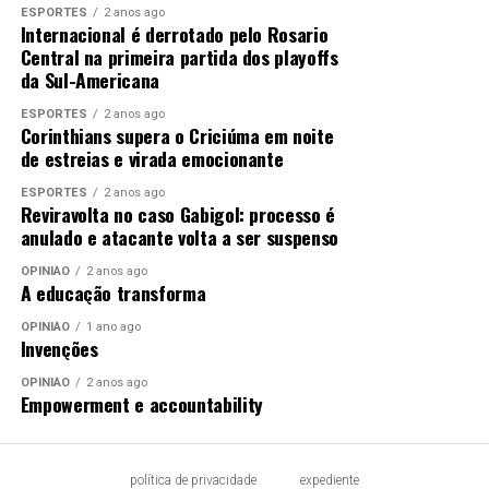
ESPORTES
2 anos ago
Internacional é derrotado pelo Rosario
Central na primeira partida dos playoffs
da Sul-Americana
ESPORTES
2 anos ago
Corinthians supera o Criciúma em noite
de estreias e virada emocionante
ESPORTES
2 anos ago
Reviravolta no caso Gabigol: processo é
anulado e atacante volta a ser suspenso
OPINIÃO
2 anos ago
A educação transforma
OPINIÃO
1 ano ago
Invenções
OPINIÃO
2 anos ago
Empowerment e accountability
política de privacidade
expediente