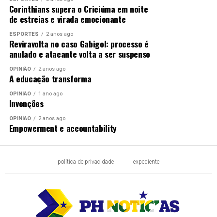
Corinthians supera o Criciúma em noite
de estreias e virada emocionante
ESPORTES
2 anos ago
Reviravolta no caso Gabigol: processo é
anulado e atacante volta a ser suspenso
OPINIÃO
2 anos ago
A educação transforma
OPINIÃO
1 ano ago
Invenções
OPINIÃO
2 anos ago
Empowerment e accountability
política de privacidade
expediente