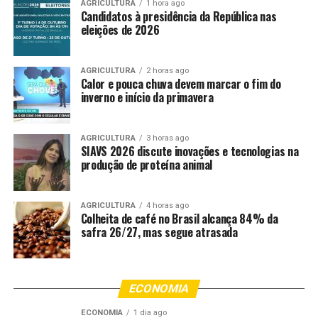
para Mulheres, Joyce Trindade, cita outra forma de
AGRICULTURA
1 hora ago
Candidatos à presidência da República nas
solicitar atendimento, que funciona 24 horas por dia.
eleições de 2026
“Em todos os locais com
AGRICULTURA
2 horas ago
grande circulação de
Calor e pouca chuva devem marcar o fim do
inverno e início da primavera
pessoas, teremos uma
sinalização para que essa
AGRICULTURA
3 horas ago
mulher possa pedir ajuda,
SIAVS 2026 discute inovações e tecnologias na
produção de proteína animal
que a direciona para o
Mulher.Rio. Se não houver
AGRICULTURA
4 horas ago
Colheita de café no Brasil alcança 84% da
nenhuma equipe
safra 26/27, mas segue atrasada
especializada no local,
disponível para
atendimento imediato
ECONOMIA
ECONOMIA
1 dia ago