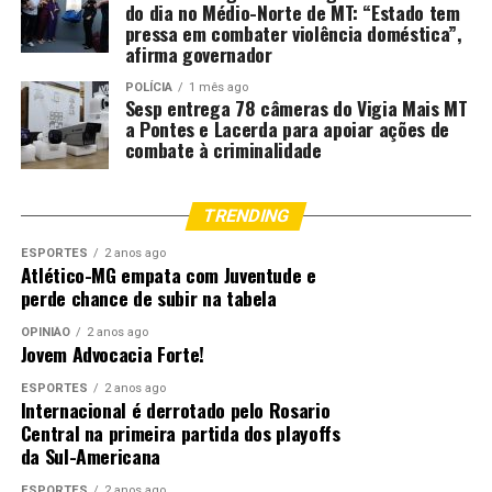
do dia no Médio-Norte de MT: “Estado tem
pressa em combater violência doméstica”,
afirma governador
POLÍCIA
1 mês ago
Sesp entrega 78 câmeras do Vigia Mais MT
a Pontes e Lacerda para apoiar ações de
combate à criminalidade
TRENDING
ESPORTES
2 anos ago
Atlético-MG empata com Juventude e
perde chance de subir na tabela
OPINIÃO
2 anos ago
Jovem Advocacia Forte!
ESPORTES
2 anos ago
Internacional é derrotado pelo Rosario
Central na primeira partida dos playoffs
da Sul-Americana
ESPORTES
2 anos ago