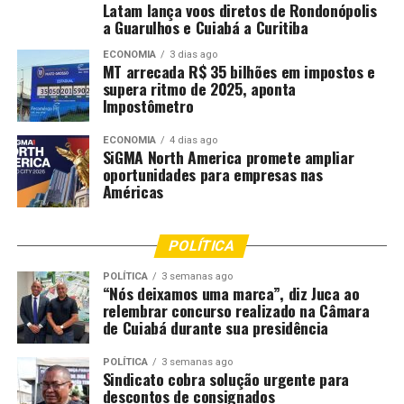
naquele momento, ela
Latam lança voos diretos de Rondonópolis
consegue identificar qual é
a Guarulhos e Cuiabá a Curitiba
o ponto mais próximo onde
ECONOMIA
3 dias ago
MT arrecada R$ 35 bilhões em impostos e
pode pedir ajuda. Isso vale
supera ritmo de 2025, aponta
Impostômetro
não só durante o carnaval,
mas ao longo de todo o
ECONOMIA
4 dias ago
SiGMA North America promete ampliar
ano.”
oportunidades para empresas nas
Américas
Em virtude dos blocos, haverá interdições em diversas
POLÍTICA
partes da cidade, principalmente no Centro. A
prefeitura recomenda utilizar o transporte público. Nos
POLÍTICA
3 semanas ago
“Nós deixamos uma marca”, diz Juca ao
dias de desfiles do grupo especial, as linhas de ônibus e o
relembrar concurso realizado na Câmara
BRT vão circular 24 horas por dia. O metrô funcionará
de Cuiabá durante sua presidência
em horário ininterrupto, a partir das cinco da manhã na
sexta-feira de carnaval até a quarta-feira de cinzas. Já o
POLÍTICA
3 semanas ago
Sindicato cobra solução urgente para
VLT estará disponível das cinco da manhã até as onze da
descontos de consignados