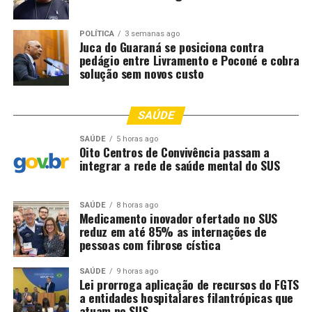
noite entre os dias 13 e 22.
POLÍTICA
3 semanas ago
Juca do Guaraná se posiciona contra
pedágio entre Livramento e Poconé e cobra
Fonte: EBC Cultura
solução sem novos custo
Comentários
SAÚDE
SAÚDE
5 horas ago
Oito Centros de Convivência passam a
RELATED TOPICS:
BAILES
BLOCOS
CARNAVAL
CULTURA
integrar a rede de saúde mental do SUS
DESFILES
DESTAQUE
ESPERA
FOLIÕES
MILHÕES
RIO
UP NEXT
Salvador: Movimento musical Mudei de Nome garante
SAÚDE
8 horas ago
Medicamento inovador ofertado no SUS
carnaval sem cordas
reduz em até 85% as internações de
pessoas com fibrose cística
DON'T MISS
Depois de 16 anos, Bloco Frenesi volta às ruas no
Carnaval de Salvador
SAÚDE
9 horas ago
Lei prorroga aplicação de recursos do FGTS
a entidades hospitalares filantrópicas que
atuam no SUS