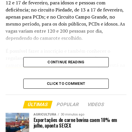
12 e 17 de fevereiro, para idosos e pessoas com
deficiência; no circuito Piedade, de 13 a 17 de fevereiro,
apenas para PCDs; e no Circuito Campo Grande, no
mesmo período, para os dois públicos, PCDs e idosos. As
vagas variam entre 120 e 200 pessoas por dia,
dependendo do camarote escolhido.
É possível fazer a inscrição e também conhecer o
regulamento para acessar os espaços no site
CONTINUE READING
camaroteacessivel.salvador.ba.gov.br
. Para quem está na
cidade, basta ir à sede do Cadastro Único – CadÚnico,
localizada na Rua Miguel Calmon, 28, no bairro do
CLICK TO COMMENT
Comércio, entre 8h e 16h30.
A Diretora de Políticas Públicas PCD da prefeitura de
ÚLTIMAS
POPULAR
VIDEOS
Salvador, Daiane Pina, dá mais detalhes sobre o serviço
do Camarote Acessível.
AGRICULTURA
30 minutos ago
Exportações de carne bovina caem 18% em
julho, aponta SECEX
“Nós teremos uma equipe