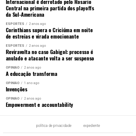
Internacional é derrotado pelo Rosario
Central na primeira partida dos playoffs
da Sul-Americana
ESPORTES
2 anos ago
Corinthians supera o Criciúma em noite
de estreias e virada emocionante
ESPORTES
2 anos ago
Reviravolta no caso Gabigol: processo é
anulado e atacante volta a ser suspenso
OPINIÃO
2 anos ago
A educação transforma
OPINIÃO
1 ano ago
Invenções
OPINIÃO
2 anos ago
Empowerment e accountability
política de privacidade
expediente