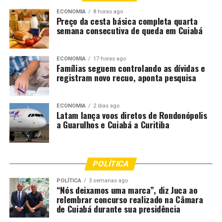
sorteio, escolha do rei, da
ECONOMIA
8 horas ago
rainha, da princesa. E mais
Preço da cesta básica completa quarta
semana consecutiva de queda em Cuiabá
uma novidade: é o
“Furduncinho”, um bloco
ECONOMIA
17 horas ago
kids que a gente vai fazer
Famílias seguem controlando as dívidas e
registram novo recuo, aponta pesquisa
saída do nosso camarote lá
da prefeitura, na Piedade,
ECONOMIA
2 dias ago
em direção ao Center
Latam lança voos diretos de Rondonópolis
a Guarulhos e Cuiabá a Curitiba
Lapa”.
No ato do cadastro, os interessados poderão escolher os
POLÍTICA
dias que irão participar. Cada pessoa pode optar por no
POLÍTICA
3 semanas ago
máximo até dois dias de Camarote.
“Nós deixamos uma marca”, diz Juca ao
relembrar concurso realizado na Câmara
de Cuiabá durante sua presidência