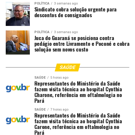
POLÍTICA
3 semanas ago
Fonte: EBC Cultura
Sindicato cobra solução urgente para
descontos de consignados
Comentários
POLÍTICA
3 semanas ago
Juca do Guaraná se posiciona contra
pedágio entre Livramento e Poconé e cobra
RELATED TOPICS:
ABERTAS
ACESSÍVEIS
CAMAROTES
solução sem novos custo
CARNAVAL
CULTURA
DESTAQUE
INSCRIÇÕES
PARA
SALVADOR
UP NEXT
SAÚDE
“O Agente Secreto” será homenageado com bonecos
gigantes em Olinda
SAÚDE
5 horas ago
Representantes do Ministério da Saúde
fazem visita técnica ao hospital Cynthia
DON'T MISS
Rio de Janeiro comemora Dia de Iemanjá com
Charone, referência em oftalmologia no
celebrações pela cidade
Pará
SAÚDE
7 horas ago
Representantes do Ministério da Saúde
fazem visita técnica ao hospital Cynthia
Carone, referência em oftalmologia no
Pará