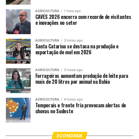
de especialistas em
AGRICULTURA
1 hora ago
autismo e em deficiência
CAVES 2026 encerra com recorde de visitantes
e inovações no setor
visual, em surdez e
deficiências múltiplas. Esse
AGRICULTURA
3 horas ago
Santa Catarina se destaca na produção e
ano, no Piedade, nós
exportação de mel em 2026
teremos também o espaço
Carnakids, é o primeiro
AGRICULTURA
3 horas ago
Forrageiras aumentam produção de leite para
espaço de brinquedoteca
mais de 20 litros por animal na Bahia
acessível para crianças
com deficiências no
AGRICULTURA
4 horas ago
Temporais e frente fria provocam alertas de
Carnaval. Nós teremos
chuvas no Sudeste
também banda da guarda
municipal, brincadeira,
ECONOMIA