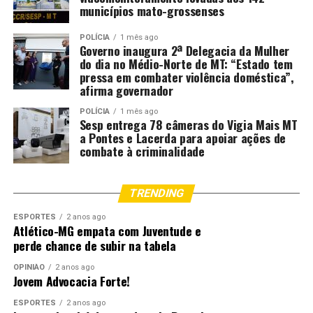
municípios mato-grossenses
POLÍCIA
1 mês ago
Governo inaugura 2ª Delegacia da Mulher
do dia no Médio-Norte de MT: “Estado tem
pressa em combater violência doméstica”,
afirma governador
POLÍCIA
1 mês ago
Sesp entrega 78 câmeras do Vigia Mais MT
a Pontes e Lacerda para apoiar ações de
combate à criminalidade
TRENDING
ESPORTES
2 anos ago
Atlético-MG empata com Juventude e
perde chance de subir na tabela
OPINIÃO
2 anos ago
Jovem Advocacia Forte!
ESPORTES
2 anos ago