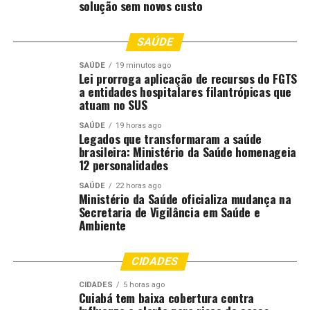
Carnaval: segundo dia do Grupo Especial promete
solução sem novos custo
sacudir a Sapucaí
SAÚDE
DON'T MISS
Carnaval em Salvador: 700 atrações em circuitos
oficiais e 520 shows
SAÚDE
19 minutos ago
Lei prorroga aplicação de recursos do FGTS
a entidades hospitalares filantrópicas que
atuam no SUS
SAÚDE
19 horas ago
Legados que transformaram a saúde
brasileira: Ministério da Saúde homenageia
12 personalidades
SAÚDE
22 horas ago
Ministério da Saúde oficializa mudança na
Secretaria de Vigilância em Saúde e
Ambiente
CIDADES
CIDADES
5 horas ago
Cuiabá tem baixa cobertura contra