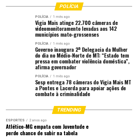
POLÍCIA
POLÍCIA
1 mês ago
Vigia Mais atinge 22.700 câmeras de
videomonitoramento levadas aos 142
municípios mato-grossenses
POLÍCIA
1 mês ago
Governo inaugura 2ª Delegacia da Mulher
do dia no Médio-Norte de MT: “Estado tem
pressa em combater violência doméstica”,
afirma governador
POLÍCIA
1 mês ago
Sesp entrega 78 câmeras do Vigia Mais MT
a Pontes e Lacerda para apoiar ações de
combate à criminalidade
TRENDING
ESPORTES
2 anos ago
Atlético-MG empata com Juventude e
perde chance de subir na tabela