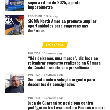
supera ritmo de 2025, aponta
fevereiro, e a divulgação de posts de conscientização nas
Impostômetro
redes sociais, que reforçam a importância da
colaboração do público e orientam para que não subam
ECONOMIA
3 dias ago
nos monumentos, não urinem nem pratiquem qualquer
SiGMA North America promete ampliar
oportunidades para empresas nas
forma de depredação dos bens históricos.
Américas
POLÍTICA
POLÍTICA
3 semanas ago
“Nós deixamos uma marca”, diz Juca ao
Fonte: EBC Cultura
relembrar concurso realizado na Câmara
de Cuiabá durante sua presidência
Comentários
POLÍTICA
3 semanas ago
Sindicato cobra solução urgente para
descontos de consignados
RELATED TOPICS:
CAMPANHA
CONVOCA
CULTURA
DESTAQUE
FOLIÕES
HISTÓRICO
PATRIMÔNIO
PRESERVAREM
RIO
POLÍTICA
3 semanas ago
Juca do Guaraná se posiciona contra
pedágio entre Livramento e Poconé e cobra
UP NEXT