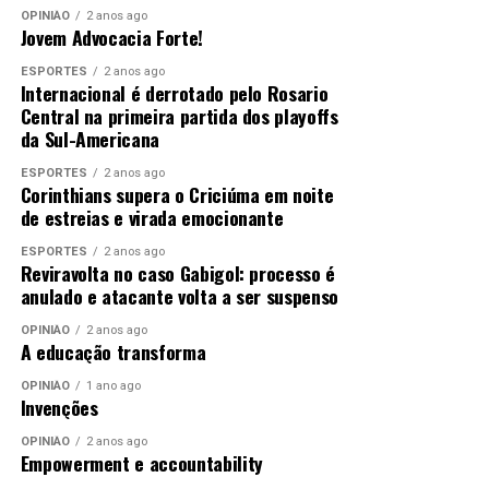
OPINIÃO
2 anos ago
Jovem Advocacia Forte!
ESPORTES
2 anos ago
Internacional é derrotado pelo Rosario
Central na primeira partida dos playoffs
da Sul-Americana
ESPORTES
2 anos ago
Corinthians supera o Criciúma em noite
de estreias e virada emocionante
ESPORTES
2 anos ago
Reviravolta no caso Gabigol: processo é
anulado e atacante volta a ser suspenso
OPINIÃO
2 anos ago
A educação transforma
OPINIÃO
1 ano ago
Invenções
OPINIÃO
2 anos ago
Empowerment e accountability