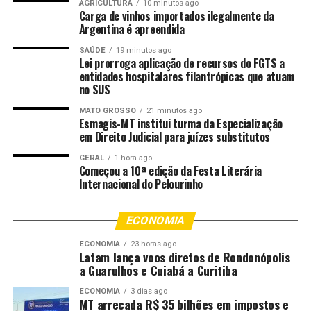
AGRICULTURA
10 minutos ago
passagem dos blocos. Esse
Carga de vinhos importados ilegalmente da
Argentina é apreendida
ano, os megablocos
SAÚDE
19 minutos ago
abraçaram a ideia e
Lei prorroga aplicação de recursos do FGTS a
entidades hospitalares filantrópicas que atuam
passaram a fazer alertas ao
no SUS
público pedindo para não
MATO GROSSO
21 minutos ago
Esmagis-MT institui turma da Especialização
urinar e nem subir nos
em Direito Judicial para juízes substitutos
monumentos. O resultado
GERAL
1 hora ago
Começou a 10ª edição da Festa Literária
foi extremamente positivo.
Internacional do Pelourinho
Até o momento, nenhum
dano foi registrado”.
ECONOMIA
ECONOMIA
23 horas ago
Latam lança voos diretos de Rondonópolis
As ações também incluem um cubo de LED instalado na
a Guarulhos e Cuiabá a Curitiba
Praia de Copacabana, com mensagens de
ECONOMIA
3 dias ago
conscientização para cariocas e turistas até o dia 22 de
MT arrecada R$ 35 bilhões em impostos e