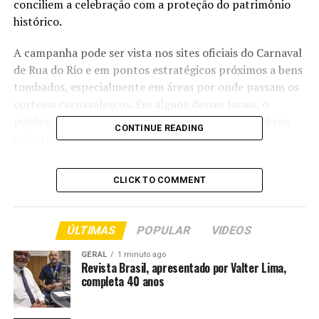
conciliem a celebração com a proteção do patrimônio
histórico.
A campanha pode ser vista nos sites oficiais do Carnaval
de Rua do Rio e em pontos estratégicos próximos a bens
tombados, especialmente em áreas por onde passam os
cortejos carnavalescos. Em alguns desses locais, o
público pode conhecer um pouco da história dos bens
CONTINUE READING
culturais por meio de lonas informativas.
A superintendente do Iphan no Rio de Janeiro, Patrícia
CLICK TO COMMENT
Wanzeller, comemora os resultados já alcançados pela
campanha neste ano…
ÚLTIMAS
POPULAR
VIDEOS
“A Rua Primeiro de Março,
GERAL
1 minuto ago
repleta de prédios
Revista Brasil, apresentado por Valter Lima,
completa 40 anos
tombados, historicamente
sofria danos durante a