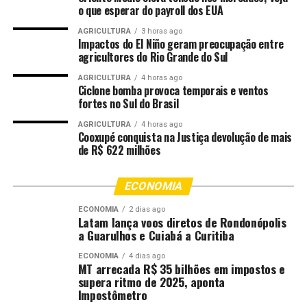
o que esperar do payroll dos EUA
UP NEXT
Plataforma com filmes nacionais gratuitos também é
AGRICULTURA
3 horas ago
opção para carnaval
Impactos do El Niño geram preocupação entre
agricultores do Rio Grande do Sul
DON'T MISS
Escolas de Samba de Manaus desfilam neste sábado, a
AGRICULTURA
4 horas ago
Ciclone bomba provoca temporais e ventos
partir das 21h
fortes no Sul do Brasil
AGRICULTURA
4 horas ago
Cooxupé conquista na Justiça devolução de mais
de R$ 622 milhões
ECONOMIA
ECONOMIA
2 dias ago
Latam lança voos diretos de Rondonópolis
a Guarulhos e Cuiabá a Curitiba
ECONOMIA
4 dias ago
MT arrecada R$ 35 bilhões em impostos e
supera ritmo de 2025, aponta
Impostômetro