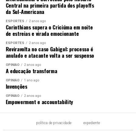
Central na primeira partida dos playoffs
da Sul-Americana
ESPORTES
2 anos ago
Corinthians supera o Criciúma em noite
de estreias e virada emocionante
ESPORTES
2 anos ago
Reviravolta no caso Gabigol: processo é
anulado e atacante volta a ser suspenso
OPINIÃO
2 anos ago
A educação transforma
OPINIÃO
1 ano ago
Invenções
OPINIÃO
2 anos ago
Empowerment e accountability
política de privacidade
expediente