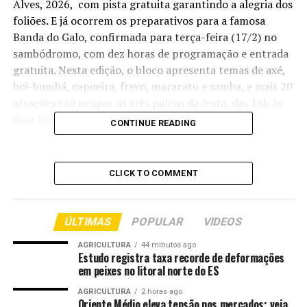
Alves, 2026, com pista gratuita garantindo a alegria dos
foliões. E já ocorrem os preparativos para a famosa
Banda do Galo, confirmada para terça-feira (17/2) no
sambódromo, com dez horas de programação e entrada
gratuita. Nesta edição, o bloco apresenta temas de axé,
boi-bumbá, capoeira, frevo, maracatu e samba, e mais 20
atrações vão ocupar os três palcos da festa, das 16h às
duas horas da madrugada, horário local.
CONTINUE READING
CLICK TO COMMENT
Fonte: EBC Cultura
ÚLTIMAS
POPULAR
VIDEOS
Comentários
AGRICULTURA
44 minutos ago
Estudo registra taxa recorde de deformações
em peixes no litoral norte do ES
RELATED TOPICS:
ATRAEM
BLOCOS
CULTURA
AGRICULTURA
2 horas ago
DESTAQUE
FOLIÕES
MANAUS
TRADICIONAIS
Oriente Médio eleva tensão nos mercados; veja