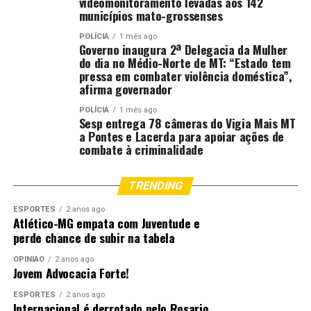
videomonitoramento levadas aos 142
municípios mato-grossenses
POLÍCIA
1 mês ago
Governo inaugura 2ª Delegacia da Mulher
do dia no Médio-Norte de MT: “Estado tem
pressa em combater violência doméstica”,
afirma governador
POLÍCIA
1 mês ago
Sesp entrega 78 câmeras do Vigia Mais MT
a Pontes e Lacerda para apoiar ações de
combate à criminalidade
TRENDING
ESPORTES
2 anos ago
Atlético-MG empata com Juventude e
perde chance de subir na tabela
OPINIÃO
2 anos ago
Jovem Advocacia Forte!
ESPORTES
2 anos ago
Internacional é derrotado pelo Rosario