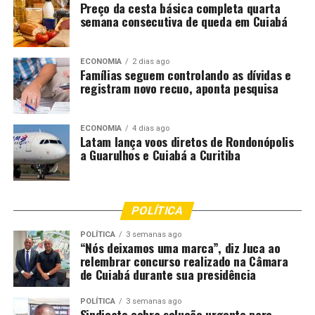
Preço da cesta básica completa quarta
semana consecutiva de queda em Cuiabá
Comentários
ECONOMIA
2 dias ago
RELATED TOPICS:
ANOS
BLOCO
CARNAVAL
CULTURA
Famílias seguem controlando as dívidas e
DESTAQUE
MARANHENSE
registram novo recuo, aponta pesquisa
UP NEXT
Dia do Rádio: a invenção que resiste ao tempo e sua
legião de fãs
ECONOMIA
4 dias ago
Latam lança voos diretos de Rondonópolis
a Guarulhos e Cuiabá a Curitiba
DON'T MISS
PM orienta foliões sobre segurança e prevenção de
crimes
POLÍTICA
POLÍTICA
3 semanas ago
“Nós deixamos uma marca”, diz Juca ao
relembrar concurso realizado na Câmara
de Cuiabá durante sua presidência
POLÍTICA
3 semanas ago
Sindicato cobra solução urgente para