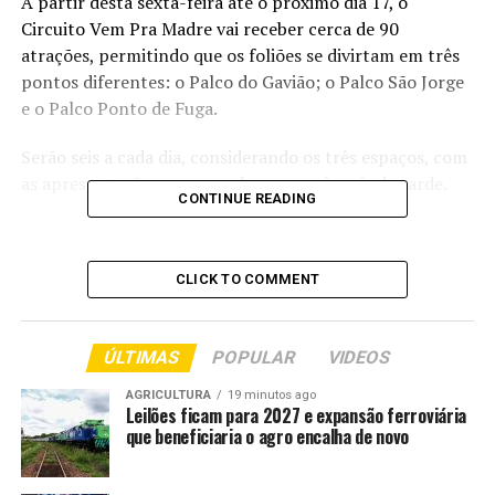
A partir desta sexta-feira até o próximo dia 17, o
Circuito Vem Pra Madre vai receber cerca de 90
atrações, permitindo que os foliões se divirtam em três
pontos diferentes: o Palco do Gavião; o Palco São Jorge
e o Palco Ponto de Fuga.
Serão seis a cada dia, considerando os três espaços, com
as apresentações começando sempre às seis da tarde.
CONTINUE READING
Blocos tradicionais, afros, alternativos, o tambor de
crioula e os grupos de samba é que farão a festa para os
CLICK TO COMMENT
foliões nestes 5 dias de programação.
Nesta sexta-feira, o Carnaval começa no circuito com o
ÚLTIMAS
POPULAR
VIDEOS
Blocão do Nina, Bloco do Reggae Gdam, Tô Com Jhon,
Blocão SDS, Bloco da Cruz e Bloco do Azedinho.
AGRICULTURA
19 minutos ago
Leilões ficam para 2027 e expansão ferroviária
No domingo, além das apresentações nos palcos, o
que beneficiaria o agro encalha de novo
destaque é o batizado do Bloco “Os Fuzileiros da
Fuzarca”, que este ano comemora 90 anos de fundação,