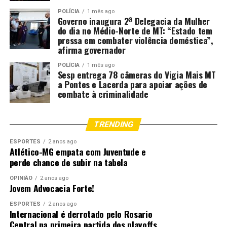
POLÍCIA
1 mês ago
Governo inaugura 2ª Delegacia da Mulher
do dia no Médio-Norte de MT: “Estado tem
pressa em combater violência doméstica”,
afirma governador
POLÍCIA
1 mês ago
Sesp entrega 78 câmeras do Vigia Mais MT
a Pontes e Lacerda para apoiar ações de
combate à criminalidade
TRENDING
ESPORTES
2 anos ago
Atlético-MG empata com Juventude e
perde chance de subir na tabela
OPINIÃO
2 anos ago
Jovem Advocacia Forte!
ESPORTES
2 anos ago
Internacional é derrotado pelo Rosario
Central na primeira partida dos playoffs