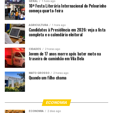
GERAL
1 hora ago
sendo considerado o bloco de carnaval mais antigo em
10ª Festa Literária Internacional do Pelourinho
começa quarta-feira
atividade em São Luís.
A batucada será a partir das quatro da tarde, na sede do
AGRICULTURA
1 hora ago
bloco, que fica na rua Afrânio Peixoto.
Candidatos à Presidência em 2026: veja a lista
completa e o calendário eleitoral
Depois dos 5 dias de carnaval, os moradores do bairro e
foliões que não querem deixar a festa acabar já avisam
CIDADES
2 horas ago
que São João tá logo ali. No próximo dia 18, com
Jovem de 17 anos morre após bater moto na
concentração a partir das sete da manhã, no Largo do
traseira de caminhão em Vila Bela
Caroçudo, acontece o tradicional “Boi de Cinzas”. Sob o
ritmo das Matracas e pandeirões os amantes da cultura
MATO GROSSO
2 horas ago
do Bumba Meu Boi fazem a festa pelas ruas do Bairro
Quando um filho chama
da Madre Deus, na primeira prévia junina de São Luís.
ECONOMIA
Fonte: EBC Cultura
ECONOMIA
2 dias ago