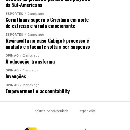
da Sul-Americana
ESPORTES
2 anos ago
Corinthians supera o Criciúma em noite
de estreias e virada emocionante
ESPORTES
2 anos ago
Reviravolta no caso Gabigol: processo é
anulado e atacante volta a ser suspenso
OPINIÃO
2 anos ago
A educação transforma
OPINIÃO
1 ano ago
Invenções
OPINIÃO
2 anos ago
Empowerment e accountability
política de privacidade
expediente