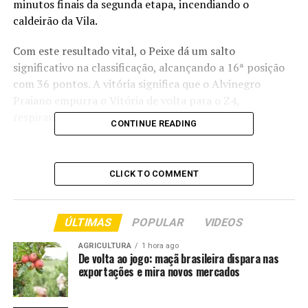
minutos finais da segunda etapa, incendiando o
caldeirão da Vila.
Com este resultado vital, o Peixe dá um salto
significativo na classificação, alcançando a 16ª posição
com 36 pontos. A vitória significa que o Alvinegro
Praiano empurra o Vitória de volta para o Z4,
respirando aliviado na reta final da competição.
CONTINUE READING
Para o lado palmeirense, a derrota teve um custo alto. O
Verdão perdeu a liderança para o Flamengo, que havia
CLICK TO COMMENT
vencido o Sport mais cedo. Agora, o Palmeiras ocupa a
vice-liderança com 68 pontos, três a menos que o
Rubro-Negro carioca.
ÚLTIMAS
POPULAR
VIDEOS
O Jogo
AGRICULTURA
1 hora ago
De volta ao jogo: maçã brasileira dispara nas
exportações e mira novos mercados
O primeiro tempo do clássico foi predominantemente
santista. Com maior posse de bola e iniciativa, o time da
casa criou as melhores oportunidades, forçando o