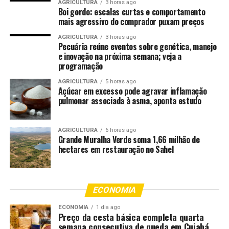
AGRICULTURA
3 horas ago
Boi gordo: escalas curtas e comportamento
goleiro Carlos Miguel a realizar grandes intervenções.
mais agressivo do comprador puxam preços
João Schmidt, aos 14 minutos, ameaçou de cabeça, e aos
20, Carlos Miguel protagonizou uma defesa espetacular
AGRICULTURA
3 horas ago
Pecuária reúne eventos sobre genética, manejo
após Barreal receber um passe açucarado de Igor
e inovação na próxima semana; veja a
Vinícius e finalizar forte. Já perto do intervalo, Neymar,
programação
em rara aparição no clássico, recebeu livre na entrada da
AGRICULTURA
5 horas ago
área e chutou rente à trave. Em seguida, Khellven evitou
Açúcar em excesso pode agravar inflamação
o gol do Palmeiras em cima da linha, após desvio de Zé
pulmonar associada à asma, aponta estudo
Rafael em escanteio.
Na etapa complementar, o Palmeiras voltou com outra
AGRICULTURA
6 horas ago
Grande Muralha Verde soma 1,66 milhão de
postura, impulsionado pelas mudanças promovidas pelo
hectares em restauração no Sahel
técnico Abel Ferreira. O Alviverde começou a levar mais
perigo ao gol de Gabriel Brazão. Logo aos dois minutos,
Luighi, em um contra-ataque rápido, finalizou cruzado e
ECONOMIA
o goleiro santista espalmou. Aos 18, foi a vez de Flaco
López invadir a área e desferir um chute que tirou tinta
ECONOMIA
1 dia ago
Preço da cesta básica completa quarta
da trave, mostrando que o Verdão estava vivo na partida.
semana consecutiva de queda em Cuiabá