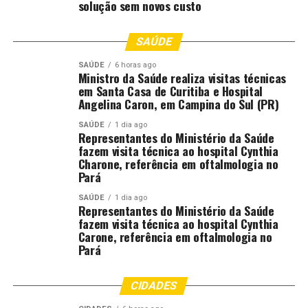
solução sem novos custo
Local:
Allianz Parque, em São Paulo (SP)
FICHA TÉCNICA
SAÚDE
SAÚDE
6 horas ago
Santos 1 x 0 Palmeiras
Ministro da Saúde realiza visitas técnicas
em Santa Casa de Curitiba e Hospital
Angelina Caron, em Campina do Sul (PR)
Competição:
Campeonato Brasileiro (13ª rodada)
SAÚDE
1 dia ago
Local:
Vila Belmiro, em Santos (SP)
Representantes do Ministério da Saúde
fazem visita técnica ao hospital Cynthia
Charone, referência em oftalmologia no
Data:
15 de novembro de 2025 (sábado)
Pará
Horário:
21h (de Brasília)
SAÚDE
1 dia ago
Representantes do Ministério da Saúde
fazem visita técnica ao hospital Cynthia
Público:
14.651 torcedores
Carone, referência em oftalmologia no
Pará
Renda:
R$ 805.116,25
Arbitragem:
CIDADES