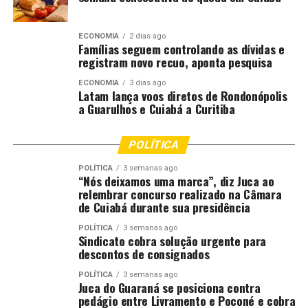
No entanto, o destino do jogo seria selado por
Rollheiser, garantindo os três pontos para o Santos e a
festa da torcida.
ECONOMIA
2 dias ago
Famílias seguem controlando as dívidas e
registram novo recuo, aponta pesquisa
Próximos desafios
ECONOMIA
3 dias ago
Latam lança voos diretos de Rondonópolis
Santos:
a Guarulhos e Cuiabá a Curitiba
Adversário:
Mirassol (34ª rodada do Brasileirão)
POLÍTICA
Data e Horário:
19/11 (quarta-feira), às 21h30
(de Brasília)
POLÍTICA
3 semanas ago
“Nós deixamos uma marca”, diz Juca ao
relembrar concurso realizado na Câmara
Local:
Vila Belmiro, em Santos (SP)
de Cuiabá durante sua presidência
Palmeiras:
POLÍTICA
3 semanas ago
Sindicato cobra solução urgente para
descontos de consignados
Adversário:
Vitória (34ª rodada do Brasileirão)
Data e Horário:
19/11 (quarta-feira), às 19h30
POLÍTICA
3 semanas ago
Juca do Guaraná se posiciona contra
(de Brasília)
pedágio entre Livramento e Poconé e cobra