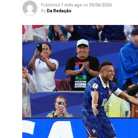
Published
1 mês ago
on
30/06/2026
By
Da Redação