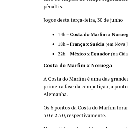
pênaltis.
Jogos desta terça-feira, 30 de junho
14h –
Costa do Marfim x Norue
18h –
França x Suécia
(em Nova J
22h –
México x Equador
(na Cida
Costa do Marfim x Noruega
A Costa do Marfim é uma das grandes
primeira fase da competição, a pont
Alemanha.
Os 6 pontos da Costa do Marfim foram
a 0 e 2 a 0, respectivamente.