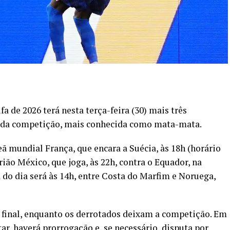
 de 2026 terá nesta terça-feira (30) mais três
e da competição, mais conhecida como mata-mata.
ã mundial França, que encara a Suécia, às 18h (horário
trião México, que joga, às 22h, contra o Equador, na
 do dia será às 14h, entre Costa do Marfim e Noruega,
 final, enquanto os derrotados deixam a competição. Em
, haverá prorrogação e, se necessário, disputa por