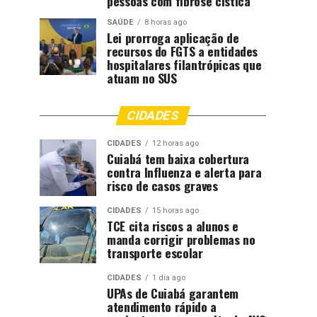
pessoas com fibrose cística
SAÚDE
8 horas ago
Lei prorroga aplicação de
recursos do FGTS a entidades
hospitalares filantrópicas que
atuam no SUS
CIDADES
CIDADES
12 horas ago
Cuiabá tem baixa cobertura
contra Influenza e alerta para
risco de casos graves
CIDADES
15 horas ago
TCE cita riscos a alunos e
manda corrigir problemas no
transporte escolar
CIDADES
1 dia ago
UPAs de Cuiabá garantem
atendimento rápido a