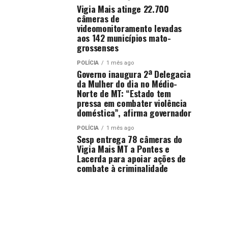
Vigia Mais atinge 22.700
câmeras de
videomonitoramento levadas
aos 142 municípios mato-
grossenses
POLÍCIA
1 mês ago
Governo inaugura 2ª Delegacia
da Mulher do dia no Médio-
Norte de MT: “Estado tem
pressa em combater violência
doméstica”, afirma governador
POLÍCIA
1 mês ago
Sesp entrega 78 câmeras do
Vigia Mais MT a Pontes e
Lacerda para apoiar ações de
combate à criminalidade