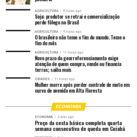
SANTO
THALITA
ZAMPIROLLI
AGRICULTURA
8 horas ago
UP NEXT
Soja: produtor se retrai e comercialização
Viviane Araujo brilha no último ensaio técnico na
perde fôlego no Brasil
Sapucaí: ‘Meu Salgueiro’
AGRICULTURA
9 horas ago
DON'T MISS
O brasileiro não teme o fim do mundo. Teme o
Tiago Abravanel comanda o Bloco do Abrava em São
fim do mês
Paulo: ‘A feira livre vira fantasia’
AGRICULTURA
11 horas ago
Novo prazo do georreferenciamento exige
atenção de quem compra, vende ou financia
terras; saiba mais
CIDADES
11 horas ago
Mulher morre após perder controle de moto em
curva de avenida em Alta Floresta
ECONOMIA
ECONOMIA
2 dias ago
Preço da cesta básica completa quarta
semana consecutiva de queda em Cuiabá