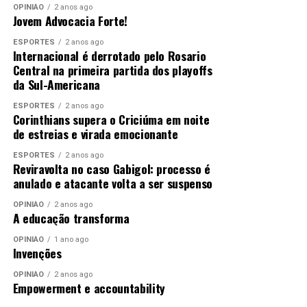
OPINIÃO
2 anos ago
Jovem Advocacia Forte!
ESPORTES
2 anos ago
Internacional é derrotado pelo Rosario
Central na primeira partida dos playoffs
da Sul-Americana
ESPORTES
2 anos ago
Corinthians supera o Criciúma em noite
de estreias e virada emocionante
ESPORTES
2 anos ago
Reviravolta no caso Gabigol: processo é
anulado e atacante volta a ser suspenso
OPINIÃO
2 anos ago
A educação transforma
OPINIÃO
1 ano ago
Invenções
OPINIÃO
2 anos ago
Empowerment e accountability