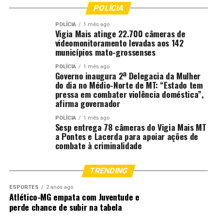
POLÍCIA
POLÍCIA
1 mês ago
Vigia Mais atinge 22.700 câmeras de
videomonitoramento levadas aos 142
municípios mato-grossenses
POLÍCIA
1 mês ago
Governo inaugura 2ª Delegacia da Mulher
do dia no Médio-Norte de MT: “Estado tem
pressa em combater violência doméstica”,
afirma governador
POLÍCIA
1 mês ago
Sesp entrega 78 câmeras do Vigia Mais MT
a Pontes e Lacerda para apoiar ações de
combate à criminalidade
TRENDING
ESPORTES
2 anos ago
Atlético-MG empata com Juventude e
perde chance de subir na tabela