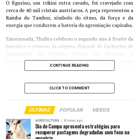
O figurino, um trikini extra cavado, foi cravejado com
cerca de 40 mil cristais austríacos. A peça representou a
Rainha do Tambor, símbolo do ritmo, da força e da
energia que conduzem a bateria da agremiação capixaba.
Emocionada, Thalita celebrou o segundo ano à frente da
bateria e o retorno às origens. Natural de Cachoeiro de
Itapemirim, no Espírito Santo, ela destacou a
importância de desfilar em casa. “Voltar para minha
CONTINUE READING
terra como rainha é muito especial”, afirmou. Confira
cliques abaixo:
CLICK TO COMMENT
TOP FAMOSOS
Comentários
ÚLTIMAS
POPULAR
VIDEOS
AGRICULTURA
8 horas ago
Dia de Campo apresenta estratégias para
RELATED TOPICS:
BATERIA
BRILHA
COMO
DESTAQUE
recuperar pastagens degradadas com foco na
ENTRETENIMENTO
ESPÍRITO
POVO
RAINHA
SAMBÃO
pecuária