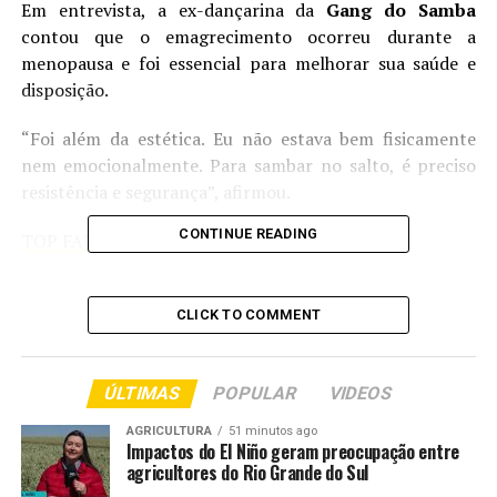
Em entrevista, a ex-dançarina da
Gang do Samba
contou que o emagrecimento ocorreu durante a
menopausa e foi essencial para melhorar sua saúde e
disposição.
“Foi além da estética. Eu não estava bem fisicamente
nem emocionalmente. Para sambar no salto, é preciso
resistência e segurança”, afirmou.
CONTINUE READING
TOP FAMOSOS
Comentários
CLICK TO COMMENT
RELATED TOPICS:
CARNAVAL
DESTAQUE
ÚLTIMAS
POPULAR
VIDEOS
ENTRETENIMENTO
EXIBE
PARA
PERDE
PINHEIRO
ROSIANE
TRANSFORMAÇÃO
AGRICULTURA
51 minutos ago
Impactos do El Niño geram preocupação entre
UP NEXT
agricultores do Rio Grande do Sul
Claudia Leitte exibe look para primeiro dia de carnaval