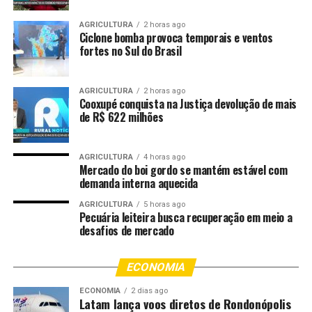
no Blow Out em Salvador
AGRICULTURA
2 horas ago
DON'T MISS
Ciclone bomba provoca temporais e ventos
Wanessa Camargo relembra desfile histórico na
fortes no Sul do Brasil
Sapucaí: ‘O ano era 2004’
AGRICULTURA
2 horas ago
Cooxupé conquista na Justiça devolução de mais
de R$ 622 milhões
AGRICULTURA
4 horas ago
Mercado do boi gordo se mantém estável com
demanda interna aquecida
AGRICULTURA
5 horas ago
Pecuária leiteira busca recuperação em meio a
desafios de mercado
ECONOMIA
ECONOMIA
2 dias ago
Latam lança voos diretos de Rondonópolis