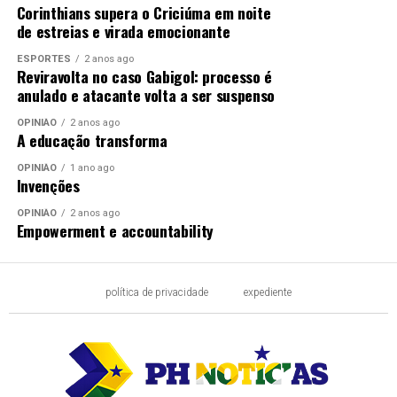
Corinthians supera o Criciúma em noite
de estreias e virada emocionante
ESPORTES
2 anos ago
Reviravolta no caso Gabigol: processo é
anulado e atacante volta a ser suspenso
OPINIÃO
2 anos ago
A educação transforma
OPINIÃO
1 ano ago
Invenções
OPINIÃO
2 anos ago
Empowerment e accountability
política de privacidade
expediente