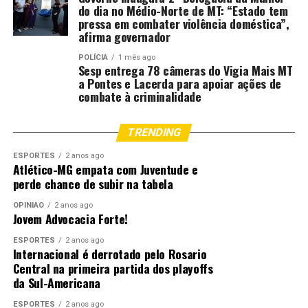
do dia no Médio-Norte de MT: “Estado tem
pressa em combater violência doméstica”,
afirma governador
POLÍCIA
1 mês ago
Sesp entrega 78 câmeras do Vigia Mais MT
a Pontes e Lacerda para apoiar ações de
combate à criminalidade
TRENDING
ESPORTES
2 anos ago
Atlético-MG empata com Juventude e
perde chance de subir na tabela
OPINIÃO
2 anos ago
Jovem Advocacia Forte!
ESPORTES
2 anos ago
Internacional é derrotado pelo Rosario
Central na primeira partida dos playoffs
da Sul-Americana
ESPORTES
2 anos ago