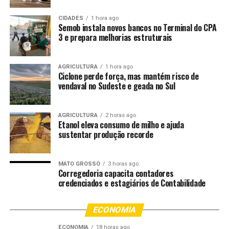
SANGALO
VAMPIRAS
CIDADES
1 hora ago
UP NEXT
Semob instala novos bancos no Terminal do CPA
Eliana troca a folia por descanso em praia deserta no
3 e prepara melhorias estruturais
Carnaval 2026: ‘Feriado’
DON'T MISS
Aline Patriarca desfila pela Beija-Flor no Carnaval 2026:
AGRICULTURA
1 hora ago
Ciclone perde força, mas mantém risco de
‘A preta tá grandona!’
vendaval no Sudeste e geada no Sul
AGRICULTURA
2 horas ago
Etanol eleva consumo de milho e ajuda
sustentar produção recorde
MATO GROSSO
3 horas ago
Corregedoria capacita contadores
credenciados e estagiários de Contabilidade
ECONOMIA
ECONOMIA
18 horas ago