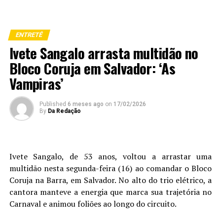
ENTRETÊ
Ivete Sangalo arrasta multidão no
Bloco Coruja em Salvador: ‘As
Vampiras’
Published
6 meses ago
on
17/02/2026
By
Da Redação
Ivete Sangalo, de 53 anos, voltou a arrastar uma
multidão nesta segunda-feira (16) ao comandar o
Bloco
Coruja
na Barra, em
Salvador
. No alto do trio elétrico, a
cantora manteve a energia que marca sua trajetória no
Carnaval e animou foliões ao longo do circuito.