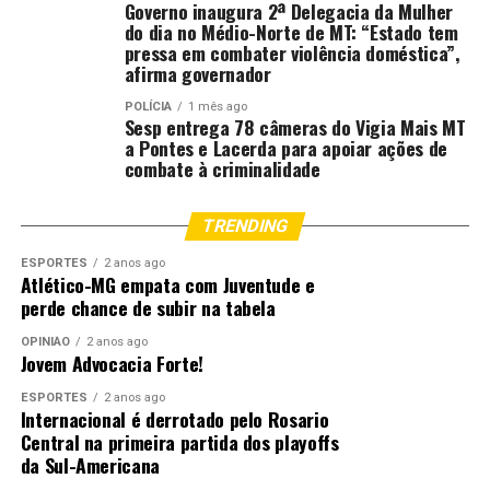
Governo inaugura 2ª Delegacia da Mulher
do dia no Médio-Norte de MT: “Estado tem
pressa em combater violência doméstica”,
afirma governador
POLÍCIA
1 mês ago
Sesp entrega 78 câmeras do Vigia Mais MT
a Pontes e Lacerda para apoiar ações de
combate à criminalidade
TRENDING
ESPORTES
2 anos ago
Atlético-MG empata com Juventude e
perde chance de subir na tabela
OPINIÃO
2 anos ago
Jovem Advocacia Forte!
ESPORTES
2 anos ago
Internacional é derrotado pelo Rosario
Central na primeira partida dos playoffs
da Sul-Americana