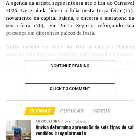
A agenda da artista segue intensa até o fim do Carnaval
2026. Ivete ainda lidera a folia nesta terça-feira (17),
novamente na capital baiana, e encerra a maratona na
sexta-feira (20), em
Porto Seguro
, reforçando sua
presença em diferentes palcos da festa.
Antes mesmo de subir ao trio, a cantora chamou
atenção pelo figurino. Vestindo maiô vermelho e branco,
meia-calça arrastão e salto alto, Ivete recebeu uma
CONTINUE READING
enxurrada de elogios nas redes sociais, com comentários
como “perfeição”, “show de linda” e “goxtoza”.
CLICK TO COMMENT
TOP FAMOSOS
Comentários
ÚLTIMAS
POPULAR
VIDEOS
AGRICULTURA
39 minutos ago
Anvisa determina apreensão de seis tipos de sal
RELATED TOPICS:
ARRASTA
BLOCO
CORUJA
DESTAQUE
vendidos irregularmente
ENTRETENIMENTO
IVETE
MULTIDÃO
SALVADOR