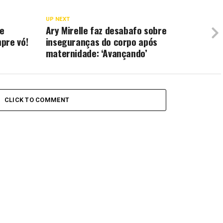
UP NEXT
 e
Ary Mirelle faz desabafo sobre
pre vó!
inseguranças do corpo após
maternidade: ‘Avançando’
CLICK TO COMMENT