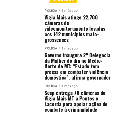
POLÍCIA
1 mês ago
Vigia Mais atinge 22.700
câmeras de
videomonitoramento levadas
aos 142 municípios mato-
grossenses
POLÍCIA
1 mês ago
Governo inaugura 2ª Delegacia
da Mulher do dia no Médio-
Norte de MT: “Estado tem
pressa em combater violência
doméstica”, afirma governador
POLÍCIA
1 mês ago
Sesp entrega 78 câmeras do
Vigia Mais MT a Pontes e
Lacerda para apoiar ações de
combate à criminalidade