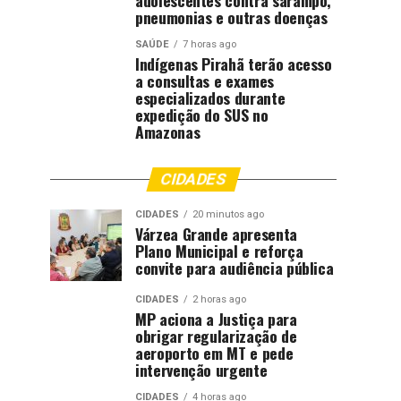
adolescentes contra sarampo,
pneumonias e outras doenças
SAÚDE
7 horas ago
Indígenas Pirahã terão acesso
a consultas e exames
especializados durante
expedição do SUS no
Amazonas
CIDADES
CIDADES
20 minutos ago
Várzea Grande apresenta
Plano Municipal e reforça
convite para audiência pública
CIDADES
2 horas ago
MP aciona a Justiça para
obrigar regularização de
aeroporto em MT e pede
intervenção urgente
CIDADES
4 horas ago