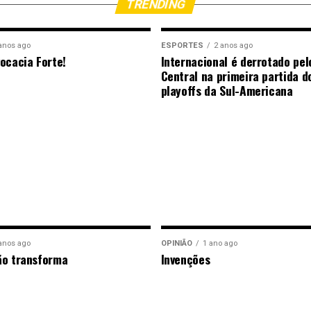
TRENDING
anos ago
ESPORTES
2 anos ago
ocacia Forte!
Internacional é derrotado pel
Central na primeira partida d
playoffs da Sul-Americana
anos ago
OPINIÃO
1 ano ago
ão transforma
Invenções