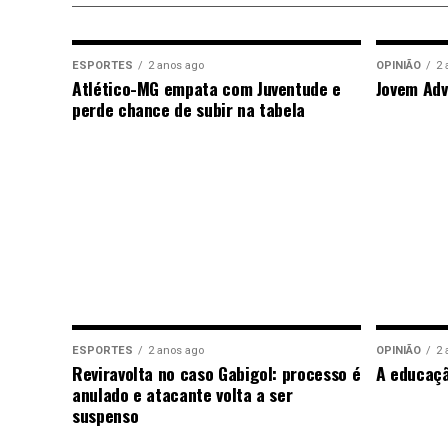
ESPORTES
2 anos ago
OPINIÃO
2 
Atlético-MG empata com Juventude e
Jovem Adv
perde chance de subir na tabela
ESPORTES
2 anos ago
OPINIÃO
2 
Reviravolta no caso Gabigol: processo é
A educaç
anulado e atacante volta a ser
suspenso