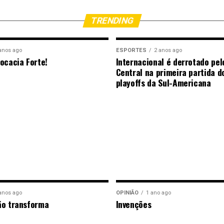
TRENDING
anos ago
ESPORTES
2 anos ago
ocacia Forte!
Internacional é derrotado pel
Central na primeira partida d
playoffs da Sul-Americana
anos ago
OPINIÃO
1 ano ago
ão transforma
Invenções