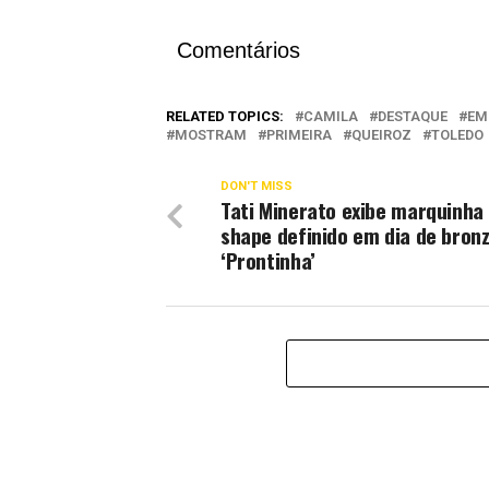
Comentários
RELATED TOPICS:
CAMILA
DESTAQUE
EM
MOSTRAM
PRIMEIRA
QUEIROZ
TOLEDO
DON'T MISS
Tati Minerato exibe marquinha
shape definido em dia de bronz
‘Prontinha’