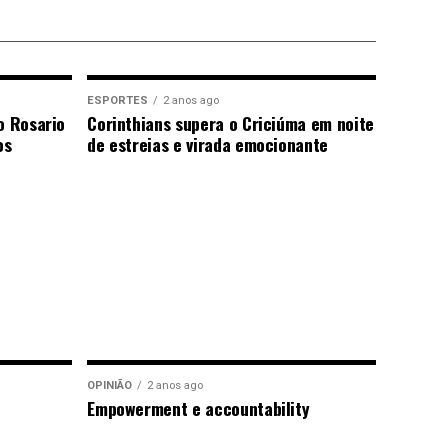
ESPORTES
2 anos ago
o Rosario
Corinthians supera o Criciúma em noite
os
de estreias e virada emocionante
OPINIÃO
2 anos ago
Empowerment e accountability