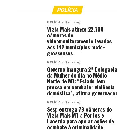
POLÍCIA
POLÍCIA
1 mês ago
Vigia Mais atinge 22.700
câmeras de
videomonitoramento levadas
aos 142 municípios mato-
grossenses
POLÍCIA
1 mês ago
Governo inaugura 2ª Delegacia
da Mulher do dia no Médio-
Norte de MT: “Estado tem
pressa em combater violência
doméstica”, afirma governador
POLÍCIA
1 mês ago
Sesp entrega 78 câmeras do
Vigia Mais MT a Pontes e
Lacerda para apoiar ações de
combate à criminalidade