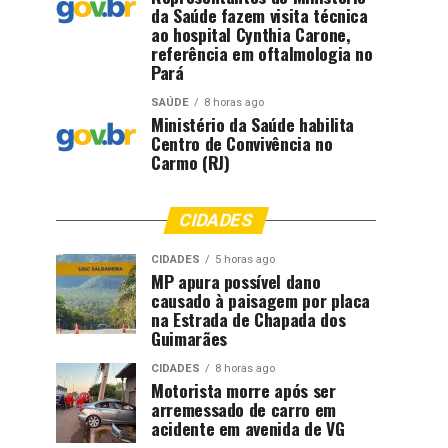
da Saúde fazem visita técnica
ao hospital Cynthia Carone,
referência em oftalmologia no
Pará
SAÚDE
8 horas ago
Ministério da Saúde habilita
Centro de Convivência no
Carmo (RJ)
CIDADES
CIDADES
5 horas ago
MP apura possível dano
causado à paisagem por placa
na Estrada de Chapada dos
Guimarães
CIDADES
8 horas ago
Motorista morre após ser
arremessado de carro em
acidente em avenida de VG