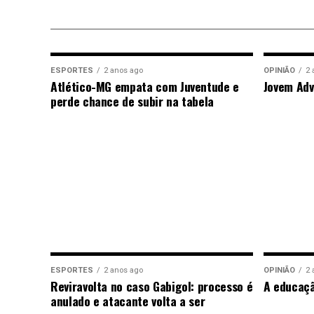
ESPORTES
2 anos ago
OPINIÃO
2 
Atlético-MG empata com Juventude e
Jovem Adv
perde chance de subir na tabela
ESPORTES
2 anos ago
OPINIÃO
2 
Reviravolta no caso Gabigol: processo é
A educaç
anulado e atacante volta a ser