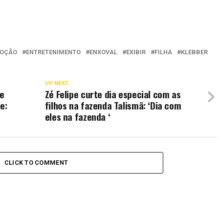
OÇÃO
ENTRETENIMENTO
ENXOVAL
EXIBIR
FILHA
KLEBBER
UP NEXT
 e
Zé Felipe curte dia especial com as
e:
filhos na fazenda Talismã: ‘Dia com
eles na fazenda ‘
CLICK TO COMMENT