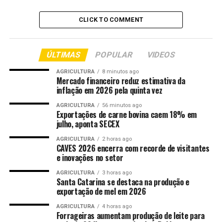
afirmou que o cenário atual exige atenção às condições
econômicas e ao orçamento doméstico.
CLICK TO COMMENT
“O forte recuo observado no mês de junho, mesmo que o
indicador permaneça em zona de satisfação, demonstra
ÚLTIMAS
POPULAR
VIDEOS
uma postura de atenção por parte das famílias diante
das incertezas relacionadas ao mercado de trabalho, à
AGRICULTURA
8 minutos ago
Mercado financeiro reduz estimativa da
disponibilidade de crédito e ao orçamento doméstico.”
inflação em 2026 pela quinta vez
O movimento de cautela pode ser observado nos
AGRICULTURA
56 minutos ago
Exportações de carne bovina caem 18% em
componentes da pesquisa, que apresentaram piora em
julho, aponta SECEX
todos os indicadores. O destaque ficou para a
Perspectiva Profissional, que recuou 7,3% em relação ao
AGRICULTURA
2 horas ago
CAVES 2026 encerra com recorde de visitantes
mês anterior. A Disponibilidade de Crédito também caiu
e inovações no setor
(-4,7%), mesmo percentual registrado pelo Nível de
Consumo Atual. Em seguida, aparecem a Perspectiva de
AGRICULTURA
3 horas ago
Santa Catarina se destaca na produção e
Consumo (-4,0%), o Momento para Duráveis (-3,9%) e a
exportação de mel em 2026
Renda Atual (-3,8%). Já a percepção sobre a situação
AGRICULTURA
4 horas ago
atual do emprego apresentou variação negativa de 0,8%.
Forrageiras aumentam produção de leite para