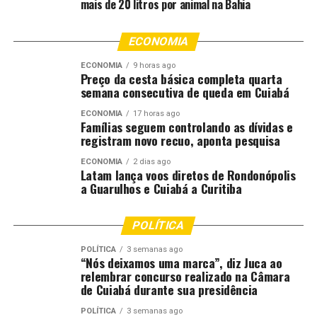
mais de 20 litros por animal na Bahia
No entanto, conforme análise do instituto da
Fecomércio-MT, ainda há percepções positivas em
ECONOMIA
alguns quesitos. Entre os entrevistados, 45,5%
afirmaram sentir-se mais seguros em relação ao
ECONOMIA
9 horas ago
Preço da cesta básica completa quarta
emprego atual do que no mesmo período do ano
semana consecutiva de queda em Cuiabá
passado. Além disso, 54,7% avaliaram que a renda
familiar está melhor quando comparada ao mesmo
ECONOMIA
17 horas ago
Famílias seguem controlando as dívidas e
período de 2025.
registram novo recuo, aponta pesquisa
Wenceslau Júnior também reforçou que “mesmo com a
ECONOMIA
2 dias ago
Latam lança voos diretos de Rondonópolis
baixa dos indicadores, a percepção positiva sobre
a Guarulhos e Cuiabá a Curitiba
emprego e renda em comparação ao ano anterior
demonstra que o mercado de trabalho continua sendo
POLÍTICA
um importante fator de sustentação da confiança das
famílias”.
POLÍTICA
3 semanas ago
“Nós deixamos uma marca”, diz Juca ao
relembrar concurso realizado na Câmara
Sobre o Nível de Consumo Atual, de acordo com a
de Cuiabá durante sua presidência
análise do IPF-MT, 44,0% dos entrevistados afirmaram
POLÍTICA
3 semanas ago
estar comprando menos em comparação ao ano