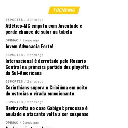
TRENDING
ESPORTES
2 anos ago
Atlético-MG empata com Juventude e
perde chance de subir na tabela
OPINIÃO
2 anos ago
Jovem Advocacia Forte!
ESPORTES
2 anos ago
Internacional é derrotado pelo Rosario
Central na primeira partida dos playoffs
da Sul-Americana
ESPORTES
2 anos ago
Corinthians supera o Criciúma em noite
de estreias e virada emocionante
ESPORTES
2 anos ago
Reviravolta no caso Gabigol: processo é
anulado e atacante volta a ser suspenso
OPINIÃO
2 anos ago