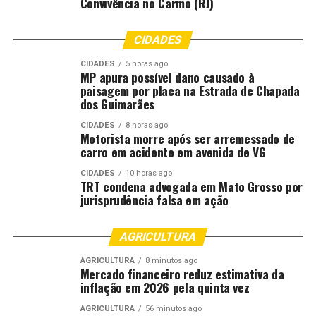
Convivência no Carmo (RJ)
RELATED TOPICS:
CONSUMO
CUIABÁ
DAS
DESTAQUE
CIDADES
ECONOMIA
FAMÍLIAS
INTENÇÃO
JUNHO
RECUO
REGISTRAR
VOLTA
CIDADES
5 horas ago
MP apura possível dano causado à
paisagem por placa na Estrada de Chapada
UP NEXT
Empresário aposta no Parque Tecnológico como motor
dos Guimarães
de novos investimentos em Várzea Grande
CIDADES
8 horas ago
Motorista morre após ser arremessado de
DON'T MISS
carro em acidente em avenida de VG
Banco do Brasil é o único habilitado para operar
empréstimos consignados aos servidores em MT
CIDADES
10 horas ago
TRT condena advogada em Mato Grosso por
jurisprudência falsa em ação
AGRICULTURA
AGRICULTURA
8 minutos ago
Mercado financeiro reduz estimativa da
inflação em 2026 pela quinta vez
AGRICULTURA
56 minutos ago