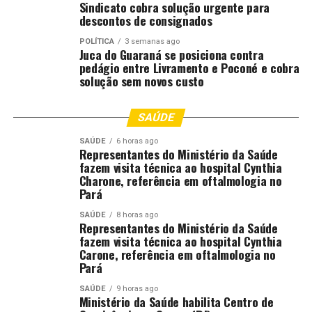
Sindicato cobra solução urgente para
passado, enquanto 41,8% disseram consumir mais.
descontos de consignados
POLÍTICA
3 semanas ago
Apesar desse cenário, as expectativas permanecem
Juca do Guaraná se posiciona contra
positivas: 47,7% acreditam que o consumo tende a
pedágio entre Livramento e Poconé e cobra
aumentar nos próximos meses, enquanto 42,0%
solução sem novos custo
esperam uma redução. Isso demonstra que, embora o
consumidor esteja mais atento aos gastos, mantém
SAÚDE
expectativas de melhora profissional e de estabilidade
SAÚDE
6 horas ago
financeira.
Representantes do Ministério da Saúde
fazem visita técnica ao hospital Cynthia
Com isso, o presidente da federação concluiu: “As
Charone, referência em oftalmologia no
Pará
expectativas de crescimento do consumo permanecem
superiores às de retração, indicando que as famílias
SAÚDE
8 horas ago
mantêm perspectivas favoráveis para os próximos
Representantes do Ministério da Saúde
fazem visita técnica ao hospital Cynthia
meses, apesar da cautela observada no momento atual”,
Carone, referência em oftalmologia no
afirmou Wenceslau Júnior.
Pará
SAÚDE
9 horas ago
Ministério da Saúde habilita Centro de
Comentários