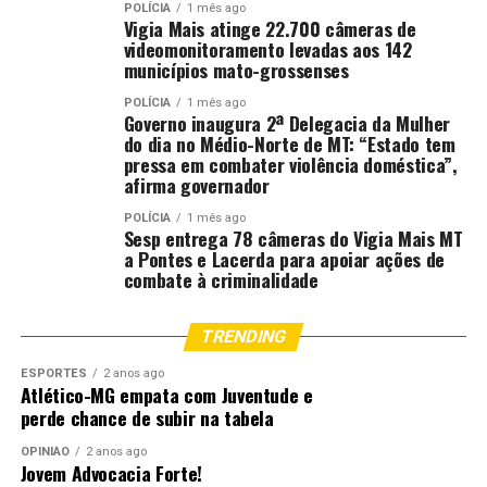
POLÍCIA
1 mês ago
Vigia Mais atinge 22.700 câmeras de
videomonitoramento levadas aos 142
municípios mato-grossenses
POLÍCIA
1 mês ago
Governo inaugura 2ª Delegacia da Mulher
do dia no Médio-Norte de MT: “Estado tem
pressa em combater violência doméstica”,
afirma governador
POLÍCIA
1 mês ago
Sesp entrega 78 câmeras do Vigia Mais MT
a Pontes e Lacerda para apoiar ações de
combate à criminalidade
TRENDING
ESPORTES
2 anos ago
Atlético-MG empata com Juventude e
perde chance de subir na tabela
OPINIÃO
2 anos ago
Jovem Advocacia Forte!