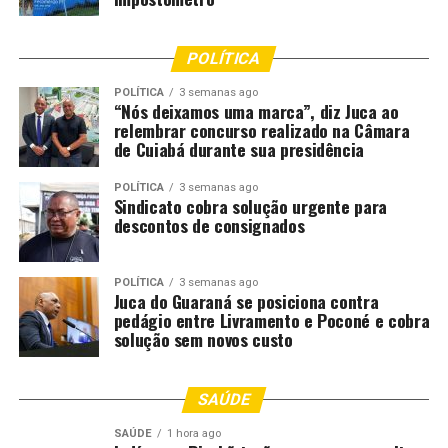
Confirmar se o número de contato é realmente
oficial da empresa;
Desconfiar de preços muito abaixo do mercado;
POLÍTICA
Verificar se o pagamento está sendo feito em
POLÍTICA
3 semanas ago
“Nós deixamos uma marca”, diz Juca ao
nome da empresa;
relembrar concurso realizado na Câmara
de Cuiabá durante sua presidência
Procurar canais oficiais, como sites e redes sociais
verificados;
POLÍTICA
3 semanas ago
Sindicato cobra solução urgente para
Entrar em contato diretamente com a loja antes
descontos de consignados
de efetuar transferências ou PIX;
Solicitar orçamento formal e confirmação do
POLÍTICA
3 semanas ago
pedido.
Juca do Guaraná se posiciona contra
pedágio entre Livramento e Poconé e cobra
A entidade também recomenda que vítimas registrem
solução sem novos custo
boletim de ocorrência e comuniquem imediatamente o
banco em casos de transferências realizadas para contas
SAÚDE
suspeitas.
SAÚDE
1 hora ago