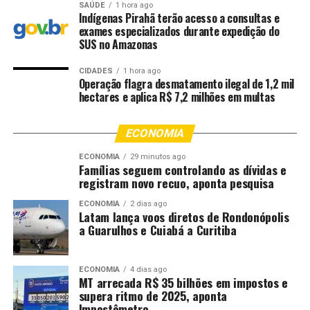
pagamento”, destacou.
SAÚDE
1 hora ago
Indígenas Pirahã terão acesso a consultas e
exames especializados durante expedição do
David também afirmou que a entidade está
SUS no Amazonas
acompanhando as denúncias e dialogando com
empresários e autoridades para buscar medidas de
CIDADES
1 hora ago
Operação flagra desmatamento ilegal de 1,2 mil
combate às fraudes.
hectares e aplica R$ 7,2 milhões em multas
“A FCDL Mato Grosso está orientando os lojistas e
reforçando o alerta à população. É importante que os
ECONOMIA
consumidores desconfiem de ofertas muito vantajosas e
ECONOMIA
29 minutos ago
evitem realizar transferências sem verificar a
Famílias seguem controlando as dívidas e
registram novo recuo, aponta pesquisa
autenticidade da negociação”, acrescentou.
ECONOMIA
2 dias ago
Orientações para evitar golpes
Latam lança voos diretos de Rondonópolis
a Guarulhos e Cuiabá a Curitiba
A FCDL Mato Grosso orienta consumidores a adotarem
alguns cuidados antes de fechar compras por
ECONOMIA
4 dias ago
WhatsApp:
MT arrecada R$ 35 bilhões em impostos e
supera ritmo de 2025, aponta
Impostômetro