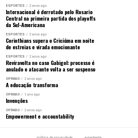
ESPORTES
2 anos ago
Internacional é derrotado pelo Rosario
Central na primeira partida dos playoffs
da Sul-Americana
ESPORTES
2 anos ago
Corinthians supera o Criciúma em noite
de estreias e virada emocionante
ESPORTES
2 anos ago
Reviravolta no caso Gabigol: processo é
anulado e atacante volta a ser suspenso
OPINIÃO
2 anos ago
A educação transforma
OPINIÃO
1 ano ago
Invenções
OPINIÃO
2 anos ago
Empowerment e accountability
política de privacidade
expediente