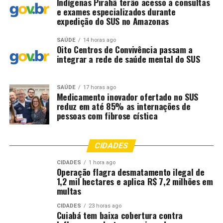
Indígenas Pirahã terão acesso a consultas
e exames especializados durante
Comentários
expedição do SUS no Amazonas
SAÚDE
14 horas ago
RELATED TOPICS:
APLICAR
CONSTRUÇÃO
CRIMINOSOS
Oito Centros de Convivência passam a
CUIABÁ
DESTAQUE
ECONOMIA
GOLPES
LOJAS
integrar a rede de saúde mental do SUS
MATERIAIS
NOMES
PARA
USAM
UP NEXT
Embaixador da Bélgica destaca potencial e vê
SAÚDE
17 horas ago
Medicamento inovador ofertado no SUS
oportunidades de cooperação de MT com Europa
reduz em até 85% as internações de
pessoas com fibrose cística
DON'T MISS
MT tem mais de 1,5 milhão de pessoas inadimplentes
com mais de R$ 12 bilhões em dívidas
CIDADES
CIDADES
1 hora ago
Operação flagra desmatamento ilegal de
1,2 mil hectares e aplica R$ 7,2 milhões em
multas
CIDADES
23 horas ago
Cuiabá tem baixa cobertura contra