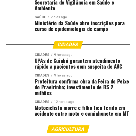
Secretaria de Vigilância em Saúde e
Em visita ao bairro Ribeirão do Lipa, o prefeito também
Ambiente
destacou a continuidade da ação nas próximas fases da
SAÚDE
2 dias ago
competição. “Agora já sabemos o próximo jogo da fase,
Ministério da Saúde abre inscrições para
então vai ter sim. Serão novas ruas sorteadas e quatro
curso de epidemiologia de campo
telões, como é o padrão normalmente. É torcer para que
não esteja frio nem chovendo, para que a população
CIDADES
possa ir para a rua com tranquilidade. O objetivo é levar
as pessoas ao espaço público, fortalecer o convívio e a
CIDADES
9 horas ago
UPAs de Cuiabá garantem atendimento
vivência da comunidade”, pontuou.
rápido a pacientes com suspeita de AVC
Morador do bairro João Bosco Pinheiro, Emerson
CIDADES
9 horas ago
Prefeitura confirma obra da Feira do Peixe
Germano destacou que a escolha da rua foi resultado do
do Praeirinho; investimento de R$ 2
empenho coletivo dos moradores.
milhões
CIDADES
12 horas ago
“Todo mundo ajudou de alguma forma. Teve gente que
Motociclista morre e filho fica ferido em
pintou, que arrecadou material, que organizou a rua e
acidente entre moto e caminhonete em MT
chamou os vizinhos para participar. Ver o telão montado
hoje é uma recompensa para todo esse esforço coletivo.”
AGRICULTURA