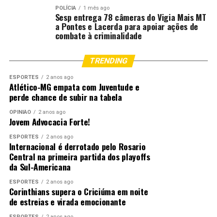
POLÍCIA
1 mês ago
Sesp entrega 78 câmeras do Vigia Mais MT
a Pontes e Lacerda para apoiar ações de
combate à criminalidade
A adolescente Verônica Vittoria contou que participar
da decoração foi uma experiência especial para a
TRENDING
comunidade.
ESPORTES
2 anos ago
“Foi muito legal participar. A gente pintou bandeiras,
Atlético-MG empata com Juventude e
desenhou jogadores e deixou a rua toda no clima da
perde chance de subir na tabela
Copa. Quando vimos que a nossa rua foi escolhida, foi
OPINIÃO
2 anos ago
uma alegria para todo mundo. Valeu cada dia que a
Jovem Advocacia Forte!
gente passou ajudando na decoração.”
ESPORTES
2 anos ago
Internacional é derrotado pelo Rosario
Esta foi a terceira transmissão realizada pela Prefeitura
Central na primeira partida dos playoffs
de Cuiabá por meio da campanha Minha Rua é Show de
da Sul-Americana
Bola.
ESPORTES
2 anos ago
Corinthians supera o Criciúma em noite
No primeiro jogo da Seleção Brasileira, contra Marrocos,
de estreias e virada emocionante
realizado no sábado (13), os telões foram instalados na
ESPORTES
2 anos ago