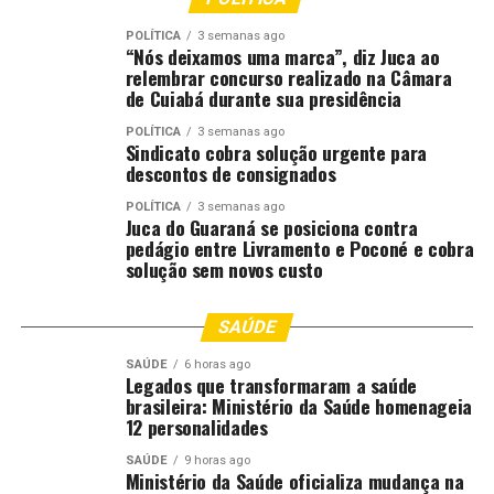
é Show de Bola resgata uma tradição bonita dos bairros
POLÍTICA
3 semanas ago
e fortalece o sentimento de pertencimento e
“Nós deixamos uma marca”, diz Juca ao
comunidade entre os moradores de Cuiabá. Fiz questão
relembrar concurso realizado na Câmara
de Cuiabá durante sua presidência
de visitar algumas dessas ruas para agradecer
pessoalmente o empenho de todos que participaram
POLÍTICA
3 semanas ago
Sindicato cobra solução urgente para
dessa mobilização”, afirmou o prefeito.
descontos de consignados
POLÍTICA
3 semanas ago
Juca do Guaraná se posiciona contra
pedágio entre Livramento e Poconé e cobra
solução sem novos custo
SAÚDE
SAÚDE
6 horas ago
Legados que transformaram a saúde
brasileira: Ministério da Saúde homenageia
12 personalidades
SAÚDE
9 horas ago
Ministério da Saúde oficializa mudança na