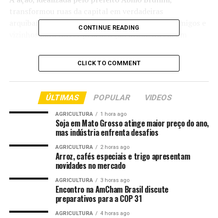
transformou ruas da capital em verdadeiras
arquibancadas a céu aberto, reunindo famílias, amigos e
CONTINUE READING
vizinhos para torcer pela Seleção Brasileira em um
ambiente de confraternização e integração comunitária.
CLICK TO COMMENT
Os seis telões foram instalados na Rua Vila Mirante, no
bairro Ribeirão do Lipa; Rua Lages, no CPA I; Rua 17, no
bairro Santa Terezinha; Rua 15, no bairro João Bosco
ÚLTIMAS
POPULAR
VIDEOS
Pinheiro; Rua 44, no bairro São João Del Rey; e Rua Belo
Horizonte, no bairro Alvorada. A estrutura contou ainda
AGRICULTURA
1 hora ago
Soja em Mato Grosso atinge maior preço do ano,
com tendas, cadeiras, distribuição de água e apoio
mas indústria enfrenta desafios
operacional da Secretaria Municipal de Mobilidade
Urbana (Semob).
AGRICULTURA
2 horas ago
Arroz, cafés especiais e trigo apresentam
novidades no mercado
AGRICULTURA
3 horas ago
Encontro na AmCham Brasil discute
preparativos para a COP 31
AGRICULTURA
4 horas ago