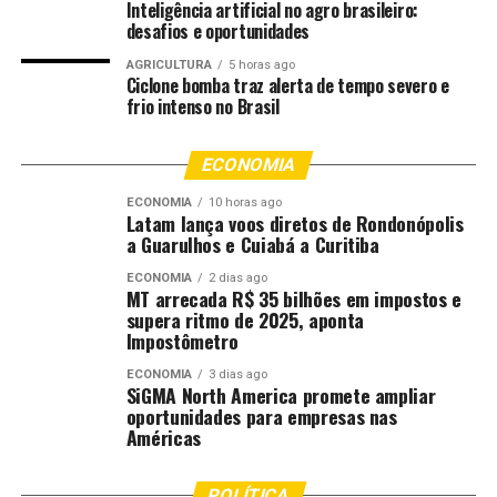
Inteligência artificial no agro brasileiro:
desafios e oportunidades
AGRICULTURA
5 horas ago
Ciclone bomba traz alerta de tempo severo e
frio intenso no Brasil
ECONOMIA
Durante a transmissão da partida, o prefeito Abilio
ECONOMIA
10 horas ago
Latam lança voos diretos de Rondonópolis
Brunini visitou algumas das ruas contempladas para
a Guarulhos e Cuiabá a Curitiba
acompanhar de perto a participação dos moradores e
ECONOMIA
2 dias ago
prestigiar o trabalho realizado pelas comunidades na
MT arrecada R$ 35 bilhões em impostos e
decoração dos espaços. Nas visitas, conversou com os
supera ritmo de 2025, aponta
moradores, observou os detalhes das pinturas e reforçou
Impostômetro
a importância da iniciativa para o fortalecimento da
ECONOMIA
3 dias ago
convivência entre os bairros.
SiGMA North America promete ampliar
oportunidades para empresas nas
Américas
“Ver as ruas decoradas, as famílias reunidas e os vizinhos
trabalhando juntos por um objetivo comum mostra que
o futebol vai muito além das quatro linhas. O Minha Rua
POLÍTICA