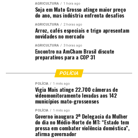
Em diversos bairros, os preparativos começaram
AGRICULTURA
1 hora ago
Soja em Mato Grosso atinge maior preço
semanas antes do início da competição. Mais de 12
do ano, mas indústria enfrenta desafios
moradores do Residencial João Bosco Pinheiro se
AGRICULTURA
2 horas ago
mobilizaram para pintar as ruas, confeccionar
Arroz, cafés especiais e trigo apresentam
bandeiras, desenhar jogadores e produzir decorações
novidades no mercado
inspiradas na Seleção Brasileira. As ações tiveram início
AGRICULTURA
3 horas ago
em meados de maio e seguiram até mesmo durante a
Encontro na AmCham Brasil discute
madrugada, em sistema de revezamento entre os
preparativos para a COP 31
participantes.
POLÍCIA
POLÍCIA
1 mês ago
Vigia Mais atinge 22.700 câmeras de
videomonitoramento levadas aos 142
municípios mato-grossenses
POLÍCIA
1 mês ago
Governo inaugura 2ª Delegacia da Mulher
do dia no Médio-Norte de MT: “Estado tem
pressa em combater violência doméstica”,
afirma governador