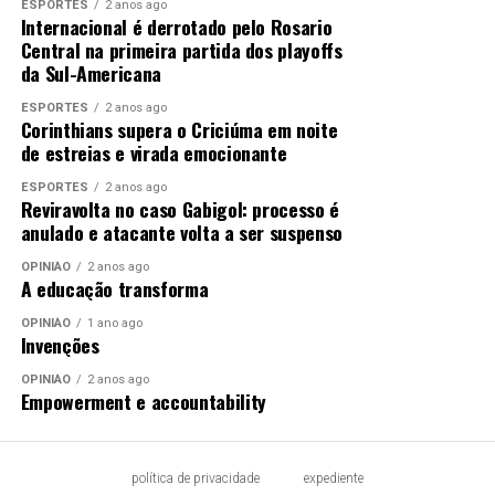
ESPORTES
2 anos ago
Internacional é derrotado pelo Rosario
Central na primeira partida dos playoffs
da Sul-Americana
ESPORTES
2 anos ago
Corinthians supera o Criciúma em noite
de estreias e virada emocionante
ESPORTES
2 anos ago
Reviravolta no caso Gabigol: processo é
anulado e atacante volta a ser suspenso
OPINIÃO
2 anos ago
A educação transforma
OPINIÃO
1 ano ago
Invenções
OPINIÃO
2 anos ago
Empowerment e accountability
política de privacidade
expediente