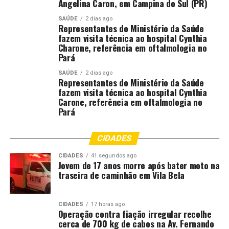
Angelina Caron, em Campina do Sul (PR)
UP NEXT
SAÚDE
2 dias ago
MT lança Portal da Mulher e sanciona lei que inclui
Representantes do Ministério da Saúde
combate à violência doméstica no currículo escolar
fazem visita técnica ao hospital Cynthia
Charone, referência em oftalmologia no
DON'T MISS
Pará
Corpo de Bombeiros socorre mulher que se engasgou ao
comer salgado no trabalho
SAÚDE
2 dias ago
Representantes do Ministério da Saúde
fazem visita técnica ao hospital Cynthia
Carone, referência em oftalmologia no
Pará
CIDADES
CIDADES
41 segundos ago
Jovem de 17 anos morre após bater moto na
traseira de caminhão em Vila Bela
CIDADES
17 horas ago
Operação contra fiação irregular recolhe
cerca de 700 kg de cabos na Av. Fernando