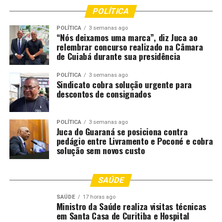
POLÍTICA
Também compõe o rol de atribuições: a entrega do
POLÍTICA
3 semanas ago
corpo, após a necropsia, aos familiares ou à funerária,
“Nós deixamos uma marca”, diz Juca ao
ajudando, quando necessário, no transporte até o carro
relembrar concurso realizado na Câmara
funerário, recolher o cadáver na câmara frigorífica
de Cuiabá durante sua presidência
quando da ausência de familiares; atender e orientar a
POLÍTICA
3 semanas ago
família ou a pessoa responsável pelo cadáver; assegurar
Sindicato cobra solução urgente para
o sigilo necessário à elucidação dos fatos e às
descontos de consignados
investigações.
EDITAL DE PROCESSO SELETIVO SIMPLIFICADO Nº
POLÍTICA
3 semanas ago
Juca do Guaraná se posiciona contra
001-2026-POLITEC..pdf
pedágio entre Livramento e Poconé e cobra
solução sem novos custo
Comentários
SAÚDE
SAÚDE
17 horas ago
RELATED TOPICS:
ABRE
CUIABÁ
CUIABA..CBA
Ministro da Saúde realiza visitas técnicas
DESTAQUE
EDITAL
INTERIOR
MIL
NECROPSIA
PARA
em Santa Casa de Curitiba e Hospital
SALÁRIO
SESP
TÉCNICOS