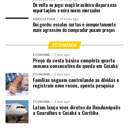
De volta ao jogo: maçã brasileira dispara nas
dos candidatos e convocação para a apresentação de
exportações e mira novos mercados
documentos e realização de investigação social, sendo
esta etapa de caráter eliminatório.
AGRICULTURA
14 horas ago
Boi gordo: escalas curtas e comportamento
mais agressivo do comprador puxam preços
Conforme o edital, fazem parte dos requisitos de
contratação: apresentação de diploma de nível superior
ECONOMIA
em qualquer área de formação ou declaração de
conclusão de curso, e apresentação de Carteira Nacional
ECONOMIA
2 dias ago
de Habilitação (CNH), no mínimo categoria “B”.
Preço da cesta básica completa quarta
semana consecutiva de queda em Cuiabá
Faz parte das atribuições dos técnicos em necropsia:
ECONOMIA
2 dias ago
providenciar a remoção do cadáver quando requisitada
Famílias seguem controlando as dívidas e
registram novo recuo, aponta pesquisa
pela autoridade competente; preparar o cadáver para o
ato de necropsia, auxiliar o Perito Oficial nos exames
periciais; realizar a abertura do cadáver sob a orientação
ECONOMIA
4 dias ago
Latam lança voos diretos de Rondonópolis
do Médico Legista, bem como auxiliá-lo na necropsia,
a Guarulhos e Cuiabá a Curitiba
afastando órgãos, removendo vísceras e coletando
material necessário para exames complementares ou
que deverão seguir com o laudo pericial.