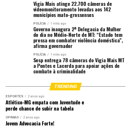
Vigia Mais atinge 22.700 câmeras de
videomonitoramento levadas aos 142
municípios mato-grossenses
POLÍCIA
1 mês ago
Governo inaugura 2ª Delegacia da Mulher
do dia no Médio-Norte de MT: “Estado tem
pressa em combater violência doméstica”,
afirma governador
POLÍCIA
1 mês ago
Sesp entrega 78 câmeras do Vigia Mais MT
a Pontes e Lacerda para apoiar ações de
combate à criminalidade
TRENDING
ESPORTES
2 anos ago
Atlético-MG empata com Juventude e
perde chance de subir na tabela
OPINIÃO
2 anos ago
Jovem Advocacia Forte!