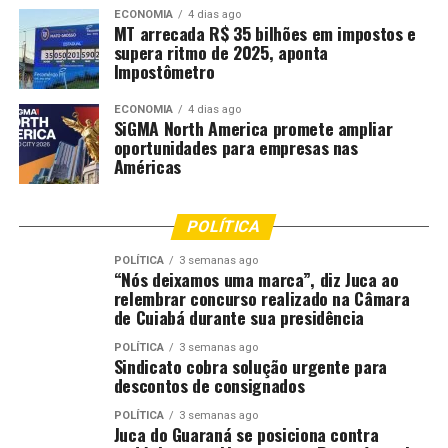
marco histórico no Legislativo municipal, com o objetivo
ECONOMIA
4 dias ago
MT arrecada R$ 35 bilhões em impostos e
de ampliar a participação popular nas decisões e ações
supera ritmo de 2025, aponta
institucionais da Câmara.
Impostômetro
Fonte:
Câmara de Cuiabá – MT
ECONOMIA
4 dias ago
SiGMA North America promete ampliar
oportunidades para empresas nas
Américas
Comentários
POLÍTICA
RELATED TOPICS:
AFIRMA
ALTA
CÂMARA
CUIABÁ
CUIABA..CBA
DESTACA
DESTAQUE
INTENSIFICADAS
POLÍTICA
3 semanas ago
METAS
PRESIDENTE
PRODUTIVIDADE
SERÃO
“Nós deixamos uma marca”, diz Juca ao
relembrar concurso realizado na Câmara
UP NEXT
de Cuiabá durante sua presidência
Feira da Agricultura Familiar Produtiva e Solidária
ocorre semanalmente na Praça Alencastro
POLÍTICA
3 semanas ago
Sindicato cobra solução urgente para
DON'T MISS
descontos de consignados
Enfermaria da UPA Verdão passa por interdição
temporária para obras de adequação
POLÍTICA
3 semanas ago
Juca do Guaraná se posiciona contra