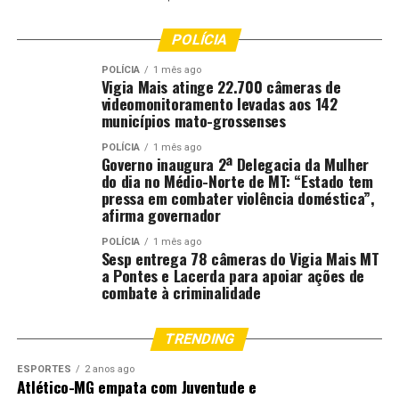
POLÍCIA
POLÍCIA
1 mês ago
Vigia Mais atinge 22.700 câmeras de
videomonitoramento levadas aos 142
municípios mato-grossenses
POLÍCIA
1 mês ago
Governo inaugura 2ª Delegacia da Mulher
do dia no Médio-Norte de MT: “Estado tem
pressa em combater violência doméstica”,
afirma governador
POLÍCIA
1 mês ago
Sesp entrega 78 câmeras do Vigia Mais MT
a Pontes e Lacerda para apoiar ações de
combate à criminalidade
TRENDING
ESPORTES
2 anos ago
Atlético-MG empata com Juventude e