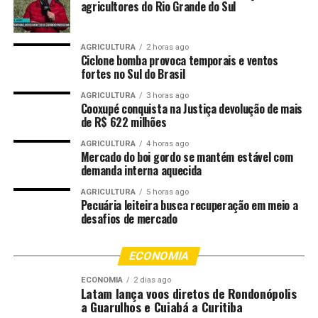
agricultores do Rio Grande do Sul
e na interlocução permanente com o Poder Executivo
municipal.
AGRICULTURA
2 horas ago
“As nossas expectativas para 2026 são as melhores
Ciclone bomba provoca temporais e ventos
fortes no Sul do Brasil
possíveis. Estamos aqui para ampliar ainda mais as
entregas. Esse é o nosso propósito: servir à população
AGRICULTURA
3 horas ago
cuiabana. O diálogo é fundamental para atender às
Cooxupé conquista na Justiça devolução de mais
de R$ 622 milhões
demandas dos bairros, ouvir a população e cobrar
respostas das secretarias, garantindo resultados
AGRICULTURA
4 horas ago
Mercado do boi gordo se mantém estável com
concretos para quem mais importa, que é a nossa
demanda interna aquecida
gente”, afirmou a presidente.
AGRICULTURA
5 horas ago
Pecuária leiteira busca recuperação em meio a
Para o primeiro semestre deste ano, está prevista a
desafios de mercado
inauguração da Procuradoria Especial da Mulher, órgão
voltado à defesa dos direitos das mulheres, com foco no
ECONOMIA
acolhimento às vítimas de violência, na promoção da
igualdade de gênero e no estímulo à participação
ECONOMIA
2 dias ago
Latam lança voos diretos de Rondonópolis
feminina na política. Também está prevista a efetivação
a Guarulhos e Cuiabá a Curitiba
do Conselho Municipal dos Usuários, considerado um