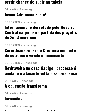
perde chance de subir na tabela
OPINIÃO
2 anos ago
Jovem Advocacia Forte!
ESPORTES
2 anos ago
Internacional é derrotado pelo Rosario
Central na primeira partida dos playoffs
da Sul-Americana
ESPORTES
2 anos ago
Corinthians supera o Criciúma em noite
de estreias e virada emocionante
ESPORTES
2 anos ago
Reviravolta no caso Gabigol: processo é
anulado e atacante volta a ser suspenso
OPINIÃO
2 anos ago
A educação transforma
OPINIÃO
1 ano ago
Invenções
OPINIÃO
2 anos ago