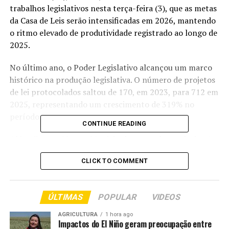
trabalhos legislativos nesta terça-feira (3), que as metas
da Casa de Leis serão intensificadas em 2026, mantendo
o ritmo elevado de produtividade registrado ao longo de
2025.
No último ano, o Poder Legislativo alcançou um marco
histórico na produção legislativa. O número de projetos
de lei protocolados saltou de 170, em 2023, para 712 em
2025, representando um crescimento de 319% no
período.
CONTINUE READING
Além disso, a Câmara Municipal protocolou mais de 46
mil indicações de melhorias estruturais junto à
CLICK TO COMMENT
Prefeitura de Cuiabá, com grande parte das demandas já
atendidas pelo Executivo.
ÚLTIMAS
POPULAR
VIDEOS
Durante a primeira sessão ordinária do ano, Paula Calil
destacou o papel estratégico da Câmara na mediação de
AGRICULTURA
1 hora ago
conflitos, no debate de temas de interesse da população
Impactos do El Niño geram preocupação entre