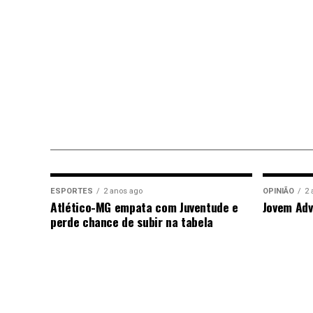
ESPORTES
2 anos ago
OPINIÃO
2 
Atlético-MG empata com Juventude e
Jovem Adv
perde chance de subir na tabela