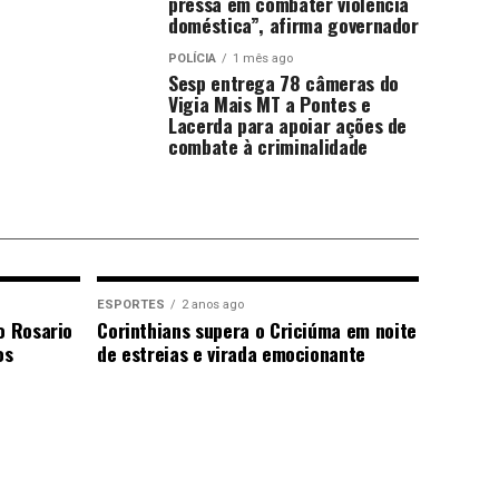
pressa em combater violência
doméstica”, afirma governador
POLÍCIA
1 mês ago
Sesp entrega 78 câmeras do
Vigia Mais MT a Pontes e
Lacerda para apoiar ações de
combate à criminalidade
ESPORTES
2 anos ago
o Rosario
Corinthians supera o Criciúma em noite
os
de estreias e virada emocionante