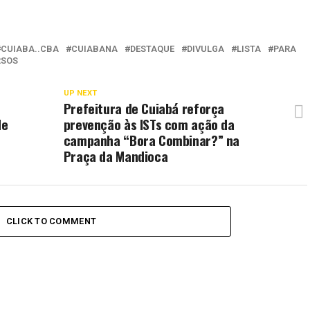
CUIABA..CBA
CUIABANA
DESTAQUE
DIVULGA
LISTA
PARA
RSOS
UP NEXT
Prefeitura de Cuiabá reforça
de
prevenção às ISTs com ação da
campanha “Bora Combinar?” na
Praça da Mandioca
CLICK TO COMMENT