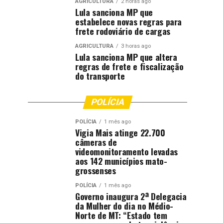
AGRICULTURA
2 horas ago
Lula sanciona MP que
estabelece novas regras para
frete rodoviário de cargas
AGRICULTURA
3 horas ago
Lula sanciona MP que altera
regras de frete e fiscalização
do transporte
POLÍCIA
POLÍCIA
1 mês ago
Vigia Mais atinge 22.700
câmeras de
videomonitoramento levadas
aos 142 municípios mato-
grossenses
POLÍCIA
1 mês ago
Governo inaugura 2ª Delegacia
da Mulher do dia no Médio-
Norte de MT: “Estado tem