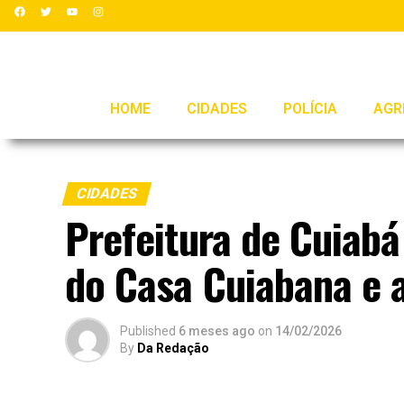
HOME
CIDADES
POLÍCIA
AGR
CIDADES
Prefeitura de Cuiabá 
do Casa Cuiabana e a
Published
6 meses ago
on
14/02/2026
By
Da Redação