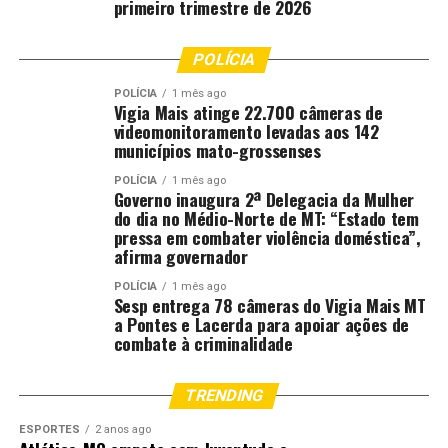
primeiro trimestre de 2026
RELATED TOPICS:
APROVADOS
CONFIRA
CONVOCA
CUIABÁ
CUIABA..CBA
DEMAIS
DESTAQUE
PREFEITURA
PROFESSORES
RELAÇÃO
POLÍCIA
UP NEXT
POLÍCIA
1 mês ago
Motoristas do transporte escolar da rede municipal
Vigia Mais atinge 22.700 câmeras de
participam de ação orientativa sobre o trânsito
videomonitoramento levadas aos 142
municípios mato-grossenses
DON'T MISS
Aulas do Projeto Bombeiros do Futuro começam em
POLÍCIA
1 mês ago
Governo inaugura 2ª Delegacia da Mulher
março
do dia no Médio-Norte de MT: “Estado tem
pressa em combater violência doméstica”,
afirma governador
POLÍCIA
1 mês ago
Sesp entrega 78 câmeras do Vigia Mais MT
a Pontes e Lacerda para apoiar ações de
combate à criminalidade
TRENDING
ESPORTES
2 anos ago