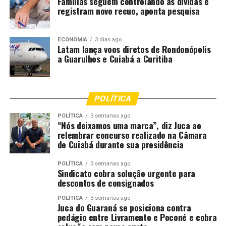
Famílias seguem controlando as dívidas e
registram novo recuo, aponta pesquisa
Os documentos que devem ser enviados digitalizados,
conforme os editais, são RG, CPF, Título de Eleitor, PIS
ou PASEP, Certificado de Reservista, conta corrente no
ECONOMIA
3 dias ago
Latam lança voos diretos de Rondonópolis
Banco do Brasil, caso haja, comprovante de residência,
a Guarulhos e Cuiabá a Curitiba
diploma ou certificado de conclusão de curso
acompanhado do histórico escolar, exame admissional e
certidões negativas.
POLÍTICA
A Secretaria Municipal de Educação informa que o
POLÍTICA
3 semanas ago
candidato que chegar atrasado e cujo nome já tenha sido
“Nós deixamos uma marca”, diz Juca ao
chamado será realocado ao final da lista de
relembrar concurso realizado na Câmara
de Cuiabá durante sua presidência
chamamento. O comparecimento em horário diferente
do previsto acarretará eliminação do certame, conforme
POLÍTICA
3 semanas ago
item 13.3 do edital.
Sindicato cobra solução urgente para
descontos de consignados
Os candidatos listados nas convocações deverão realizar
POLÍTICA
3 semanas ago
o exame admissional no local de sua preferência,
Juca do Guaraná se posiciona contra
pedágio entre Livramento e Poconé e cobra
devendo constar o cargo e a aptidão.