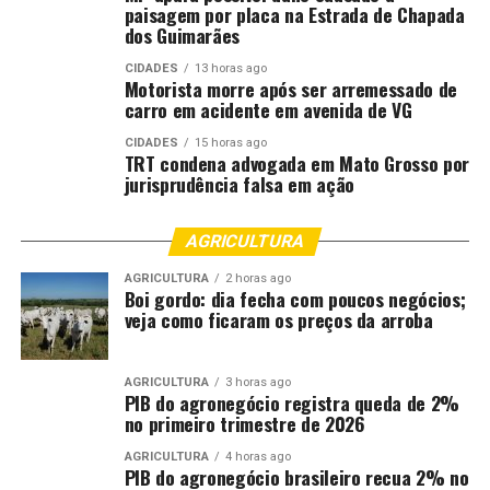
paisagem por placa na Estrada de Chapada
de Libras, técnico de nível superior fonoaudiólogo e
dos Guimarães
engenheiro civil.
CIDADES
13 horas ago
Motorista morre após ser arremessado de
Datas, cargos e horários para atribuição
carro em acidente em avenida de VG
06/02/2026, Pedagogo, às 8h
CIDADES
15 horas ago
TRT condena advogada em Mato Grosso por
jurisprudência falsa em ação
06/02/2026, ASG, às 10h
06/02/2026, TNE, intérprete de Libras, técnico de nível
AGRICULTURA
superior, professor de Inglês, professor pedagogo para
AGRICULTURA
2 horas ago
sala multifuncional, professor de Educação Física e
Boi gordo: dia fecha com poucos negócios;
veja como ficaram os preços da arroba
professor de Artes, às 14h
Fonte:
Prefeitura de Cuiabá – MT
AGRICULTURA
3 horas ago
PIB do agronegócio registra queda de 2%
no primeiro trimestre de 2026
Comentários
AGRICULTURA
4 horas ago
PIB do agronegócio brasileiro recua 2% no