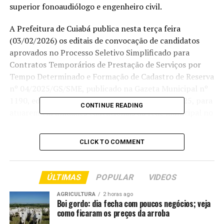
superior fonoaudiólogo e engenheiro civil.
A Prefeitura de Cuiabá publica nesta terça feira
(03/02/2026) os editais de convocação de candidatos
aprovados no Processo Seletivo Simplificado para
Contratos Temporários de Prestação de Serviços por
Tempo Determinado e Formação de Cadastro de Reserva
nº 04/2025/GS/SME, publicado na Gazeta Municipal nº
1190, edição suplementar de 28 de agosto de 2025, para
CONTINUE READING
atuarem em unidades educacionais da rede municipal no
ano letivo de 2026.
CLICK TO COMMENT
Estão sendo convocados aprovados nas funções de
professor pedagogo, professor de Educação Física,
professor de Inglês, professor de Artes, professor
ÚLTIMAS
POPULAR
VIDEOS
pedagogo para sala de recurso multifuncional, técnico
em Nutrição Escolar (TNE), TMIE auxiliar de serviços
AGRICULTURA
2 horas ago
Boi gordo: dia fecha com poucos negócios; veja
gerais (ASG), intérprete de Libras, técnico de nível
como ficaram os preços da arroba
superior fonoaudiólogo e engenheiro civil, de todas as