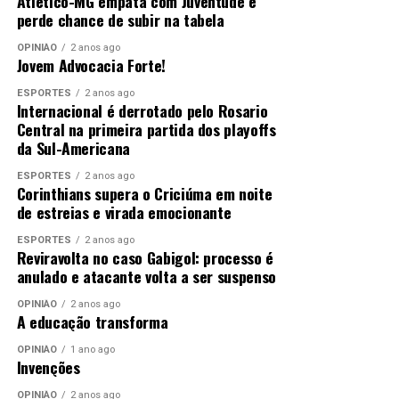
Atlético-MG empata com Juventude e
perde chance de subir na tabela
OPINIÃO
2 anos ago
Jovem Advocacia Forte!
ESPORTES
2 anos ago
Internacional é derrotado pelo Rosario
Central na primeira partida dos playoffs
da Sul-Americana
ESPORTES
2 anos ago
Corinthians supera o Criciúma em noite
de estreias e virada emocionante
ESPORTES
2 anos ago
Reviravolta no caso Gabigol: processo é
anulado e atacante volta a ser suspenso
OPINIÃO
2 anos ago
A educação transforma
OPINIÃO
1 ano ago
Invenções
OPINIÃO
2 anos ago