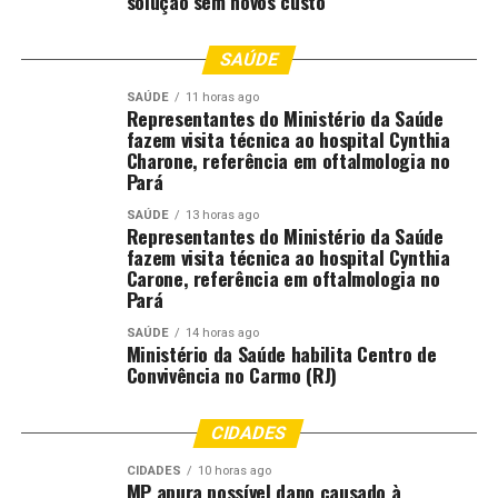
solução sem novos custo
Processo Seletivo
SAÚDE
O certame realizado em 2025 ofertou 1.985 vagas para
SAÚDE
11 horas ago
contratação imediata de temporários e formação de
Representantes do Ministério da Saúde
cadastro de reserva de níveis médio e superior, para
fazem visita técnica ao hospital Cynthia
atuarem nas unidades educacionais da rede pública
Charone, referência em oftalmologia no
Pará
municipal de educação, em substituição de servidores
efetivos, a fim de atender à necessidade temporária de
SAÚDE
13 horas ago
Representantes do Ministério da Saúde
excepcional interesse público.
fazem visita técnica ao hospital Cynthia
Carone, referência em oftalmologia no
Somente serão atribuídos os candidatos listados na
Pará
convocação.
SAÚDE
14 horas ago
Ministério da Saúde habilita Centro de
Nesta oitava convocação estão sendo chamados 294
Convivência no Carmo (RJ)
candidatos para os cargos de professor pedagogo,
professor de Educação Física, professor de Inglês,
CIDADES
professor de Artes, professor pedagogo para sala de
recurso multifuncional, técnico em Nutrição Escolar
CIDADES
10 horas ago
MP apura possível dano causado à
(TNE), TMIE auxiliar de serviços gerais (ASG), intérprete