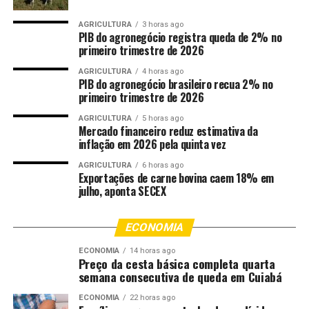
regionais.
AGRICULTURA
3 horas ago
PIB do agronegócio registra queda de 2% no
Os candidatos convocados devem se cadastrar e enviar a
primeiro trimestre de 2026
documentação listada nos editais de convocação no
endereço eletrônico
AQUI
e
AQUI
(atribuição processo
AGRICULTURA
4 horas ago
PIB do agronegócio brasileiro recua 2% no
seletivo) e devem comparecer à Secretaria Municipal de
primeiro trimestre de 2026
Educação, localizada na Rua Diogo Domingos Ferreira,
AGRICULTURA
5 horas ago
nº 292, bairro Bandeirantes, de acordo com as datas e
Mercado financeiro reduz estimativa da
horários previstos nos editais de convocação, para
inflação em 2026 pela quinta vez
atribuição.
AGRICULTURA
6 horas ago
Exportações de carne bovina caem 18% em
Orientações
julho, aponta SECEX
Os convocados devem ler atentamente os editais. O
ECONOMIA
candidato que não comparecer no dia e horário
previstos nos editais ou não entregar no sistema toda a
ECONOMIA
14 horas ago
Preço da cesta básica completa quarta
documentação exigida será eliminado, pois não haverá
semana consecutiva de queda em Cuiabá
segunda chamada e, nesse caso, será convocado o
candidato classificado na sequência.
ECONOMIA
22 horas ago