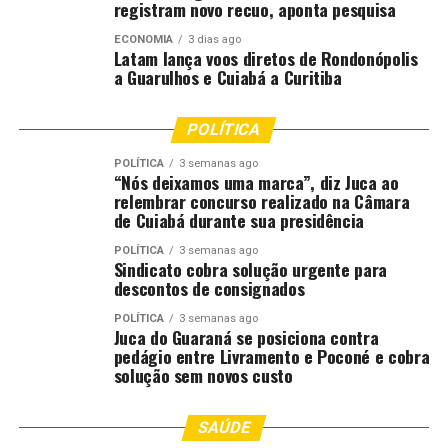
para a população está no início, contando com
registram novo recuo, aponta pesquisa
inúmeros projetos para serem executados nos próximos
ECONOMIA
3 dias ago
anos.
Latam lança voos diretos de Rondonópolis
a Guarulhos e Cuiabá a Curitiba
POLÍTICA
Prefeitura de Rondonópolis
POLÍTICA
3 semanas ago
“Nós deixamos uma marca”, diz Juca ao
relembrar concurso realizado na Câmara
Comentários
de Cuiabá durante sua presidência
POLÍTICA
3 semanas ago
Sindicato cobra solução urgente para
RELATED TOPICS:
DESTAQUE
DIÁLOGO
FORTALECE
PODER
PRODUTIVO
descontos de consignados
PÚBLICO
RONDONOPOLIS
SETOR
POLÍTICA
3 semanas ago
UP NEXT
Juca do Guaraná se posiciona contra
Cuiabá recebe 2ª edição do evento de capacitação
pedágio entre Livramento e Poconé e cobra
sobre autismo
solução sem novos custo
DON'T MISS
Matrícula para novos alunos nas escolas de Cuiabá
SAÚDE
começa dia 5 de janeiro