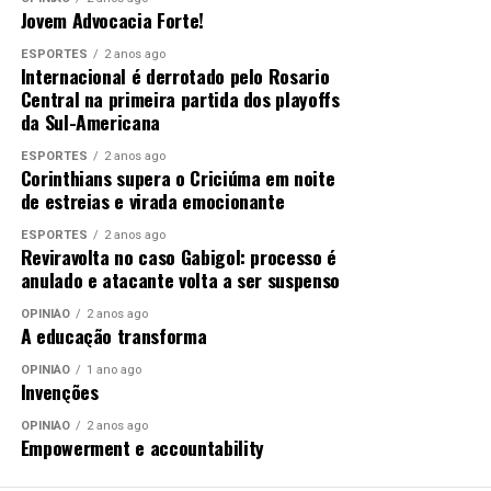
Jovem Advocacia Forte!
ESPORTES
2 anos ago
Internacional é derrotado pelo Rosario
Central na primeira partida dos playoffs
da Sul-Americana
ESPORTES
2 anos ago
Corinthians supera o Criciúma em noite
de estreias e virada emocionante
ESPORTES
2 anos ago
Reviravolta no caso Gabigol: processo é
anulado e atacante volta a ser suspenso
OPINIÃO
2 anos ago
A educação transforma
OPINIÃO
1 ano ago
Invenções
OPINIÃO
2 anos ago
Empowerment e accountability