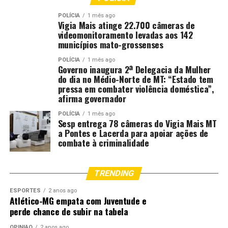
POLÍCIA
1 mês ago
Vigia Mais atinge 22.700 câmeras de
videomonitoramento levadas aos 142
municípios mato-grossenses
POLÍCIA
1 mês ago
Governo inaugura 2ª Delegacia da Mulher
do dia no Médio-Norte de MT: “Estado tem
pressa em combater violência doméstica”,
afirma governador
POLÍCIA
1 mês ago
Sesp entrega 78 câmeras do Vigia Mais MT
a Pontes e Lacerda para apoiar ações de
combate à criminalidade
TRENDING
ESPORTES
2 anos ago
Atlético-MG empata com Juventude e
perde chance de subir na tabela
OPINIÃO
2 anos ago