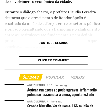
desenvolvimento econômico da cidade.
Durante o diálogo aberto, o prefeito Cláudio Ferreira
destacou que o crescimento de Rondonópolis é
resultado da união de esforços entre os setores público
e privado. Ressaltando que a harmonia e o alinhamento
entre as instituições são fundamentais para definir
prioridades, organizar demandas e garantir ações que
CONTINUE READING
beneficiem toda a população.
“A cidade é resultado de iniciativas tanto do setor
CLICK TO COMMENT
público quanto do privado. Essa sinergia é fundamental
para que Rondonópolis continue se desenvolvendo,
atraia investimentos, gere empregos e oportunidades.
ÚLTIMAS
POPULAR
VIDEOS
Vamos trabalhar juntos, de forma cooperativa”, afirmou
o prefeito Cláudio Ferreira.
AGRICULTURA
15 minutos ago
Açúcar em excesso pode agravar inflamação
pulmonar associada à asma, aponta estudo
A presidente da ACIR, Denise Freitas, avaliou o encontro
como produtivo e destacou a abertura da gestão
AGRICULTURA
1 hora ago
Grande Muralha Verde soma 1,66 milhão de