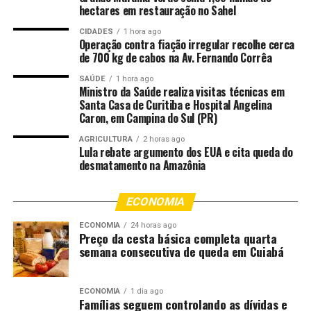
municipal ao diálogo com o setor empresarial, algo que
hectares em restauração no Sahel
anteriormente não acontecia na cidade. “Temos uma
abertura muito grande com o prefeito Cláudio, que
CIDADES
1 hora ago
Operação contra fiação irregular recolhe cerca
demonstra o desejo de transformar a cidade e apoiar o
de 700 kg de cabos na Av. Fernando Corrêa
setor produtivo. Enxergamos com bons olhos essa
SAÚDE
1 hora ago
parceria para construir uma Rondonópolis melhor”,
Ministro da Saúde realiza visitas técnicas em
afirmou.
Santa Casa de Curitiba e Hospital Angelina
Caron, em Campina do Sul (PR)
O presidente da CDL, Leonardo Rezende, também
AGRICULTURA
2 horas ago
reforçou a importância da parceria e da atuação
Lula rebate argumento dos EUA e cita queda do
desmatamento na Amazônia
conjunta. “Vemos no prefeito o desejo de transformar
Rondonópolis e apoiar o setor empresarial. Essa união é
muito positiva, e estamos juntos para construir uma
ECONOMIA
cidade ainda melhor”, destacou.
ECONOMIA
24 horas ago
Preço da cesta básica completa quarta
O trabalho da Prefeitura de Rondonópolis em conjunto
semana consecutiva de queda em Cuiabá
com as entidades representativas para promover ações
que estimulem o desenvolvimento econômico,
ECONOMIA
1 dia ago
fortaleçam o comércio local e ampliem oportunidades
Famílias seguem controlando as dívidas e