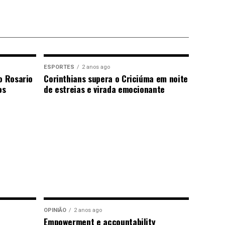
ESPORTES
2 anos ago
o Rosario
Corinthians supera o Criciúma em noite
os
de estreias e virada emocionante
OPINIÃO
2 anos ago
Empowerment e accountability