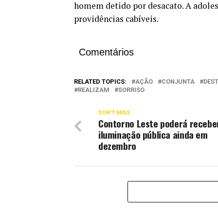
homem detido por desacato. A adolesc
providências cabíveis.
Comentários
RELATED TOPICS:
AÇÃO
CONJUNTA
DES
REALIZAM
SORRISO
DON'T MISS
Contorno Leste poderá recebe
iluminação pública ainda em
dezembro