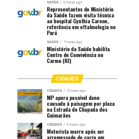
SAÚDE
6 horas ago
Representantes do Ministério
da Saúde fazem visita técnica
ao hospital Cynthia Carone,
referência em oftalmologia no
Pará
SAÚDE
7 horas ago
Ministério da Saúde habilita
Centro de Convivência no
Carmo (RJ)
CIDADES
CIDADES
3 horas ago
MP apura possível dano
causado à paisagem por placa
na Estrada de Chapada dos
Guimarães
CIDADES
6 horas ago
Motorista morre após ser
arremessado de carro em