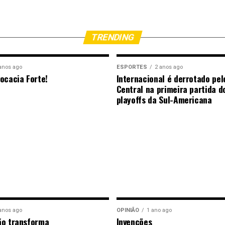
TRENDING
anos ago
ESPORTES
2 anos ago
ocacia Forte!
Internacional é derrotado pel
Central na primeira partida d
playoffs da Sul-Americana
anos ago
OPINIÃO
1 ano ago
ão transforma
Invenções