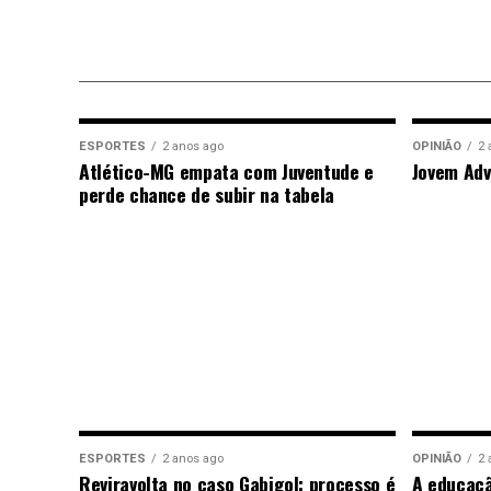
ESPORTES
2 anos ago
OPINIÃO
2 
Atlético-MG empata com Juventude e
Jovem Adv
perde chance de subir na tabela
ESPORTES
2 anos ago
OPINIÃO
2 
Reviravolta no caso Gabigol: processo é
A educaç