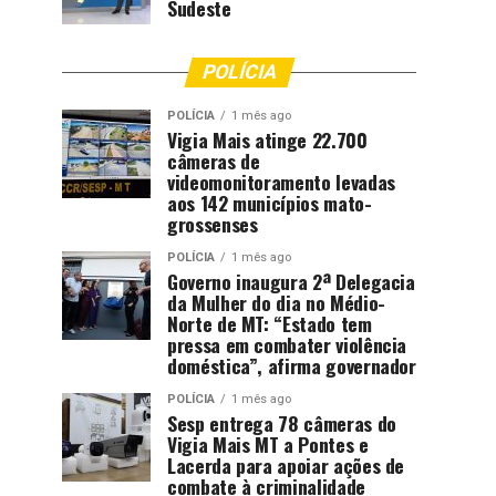
Sudeste
POLÍCIA
POLÍCIA
1 mês ago
Vigia Mais atinge 22.700
câmeras de
videomonitoramento levadas
aos 142 municípios mato-
grossenses
POLÍCIA
1 mês ago
Governo inaugura 2ª Delegacia
da Mulher do dia no Médio-
Norte de MT: “Estado tem
pressa em combater violência
doméstica”, afirma governador
POLÍCIA
1 mês ago
Sesp entrega 78 câmeras do
Vigia Mais MT a Pontes e
Lacerda para apoiar ações de
combate à criminalidade