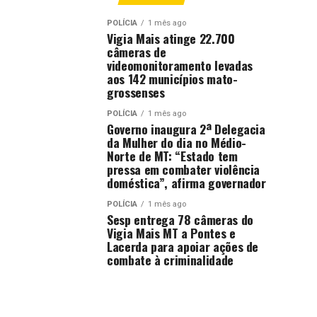
POLÍCIA
1 mês ago
Vigia Mais atinge 22.700
câmeras de
videomonitoramento levadas
aos 142 municípios mato-
grossenses
POLÍCIA
1 mês ago
Governo inaugura 2ª Delegacia
da Mulher do dia no Médio-
Norte de MT: “Estado tem
pressa em combater violência
doméstica”, afirma governador
POLÍCIA
1 mês ago
Sesp entrega 78 câmeras do
Vigia Mais MT a Pontes e
Lacerda para apoiar ações de
combate à criminalidade