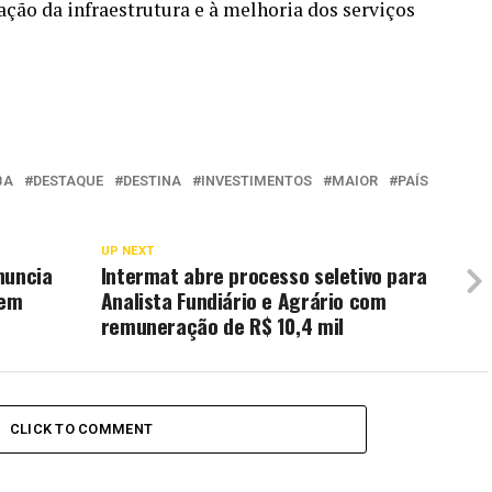
ção da infraestrutura e à melhoria dos serviços
BA
DESTAQUE
DESTINA
INVESTIMENTOS
MAIOR
PAÍS
UP NEXT
nuncia
Intermat abre processo seletivo para
 em
Analista Fundiário e Agrário com
remuneração de R$ 10,4 mil
CLICK TO COMMENT