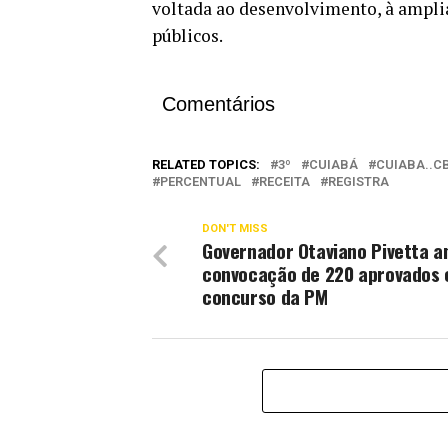
voltada ao desenvolvimento, à amplia
públicos.
Comentários
RELATED TOPICS:
3º
CUIABÁ
CUIABA..C
PERCENTUAL
RECEITA
REGISTRA
DON'T MISS
Governador Otaviano Pivetta a
convocação de 220 aprovados
concurso da PM