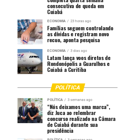
consecutiva de queda em
Cuiabá
ECONOMIA
23 horas ago
Famílias seguem controlando
as dívidas e registram novo
recuo, aponta pesquisa
ECONOMIA
3 dias ago
Latam lança voos diretos de
Rondonópolis a Guarulhos e
Cuiabá a Curitiba
POLÍTICA
POLÍTICA
3 semanas ago
“Nós deixamos uma marca”,
diz Juca ao relembrar
concurso realizado na Câmara
de Cuiabá durante sua
presidência
POLÍTICA
3 semanas ago