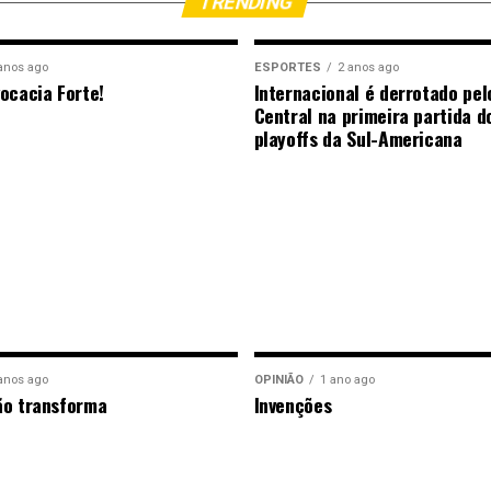
TRENDING
anos ago
ESPORTES
2 anos ago
ocacia Forte!
Internacional é derrotado pel
Central na primeira partida d
playoffs da Sul-Americana
anos ago
OPINIÃO
1 ano ago
ão transforma
Invenções