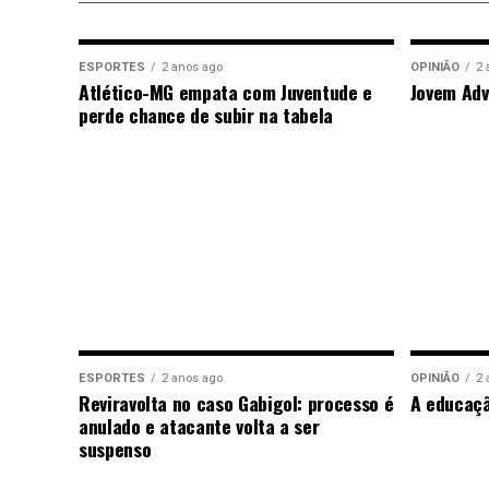
ESPORTES
2 anos ago
OPINIÃO
2 
Atlético-MG empata com Juventude e
Jovem Adv
perde chance de subir na tabela
ESPORTES
2 anos ago
OPINIÃO
2 
Reviravolta no caso Gabigol: processo é
A educaç
anulado e atacante volta a ser
suspenso