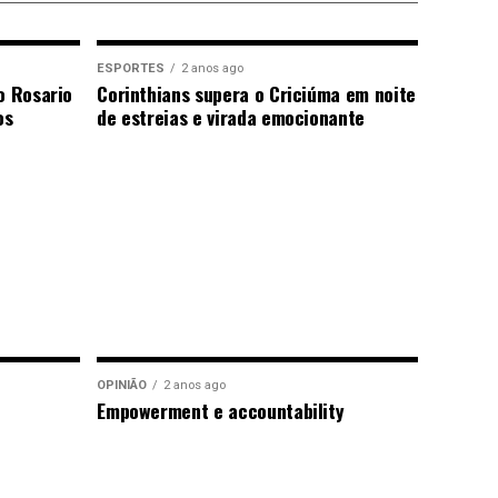
ESPORTES
2 anos ago
o Rosario
Corinthians supera o Criciúma em noite
os
de estreias e virada emocionante
OPINIÃO
2 anos ago
Empowerment e accountability