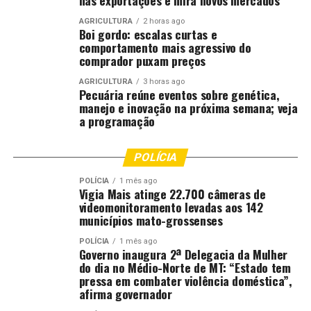
nas exportações e mira novos mercados
AGRICULTURA
2 horas ago
Boi gordo: escalas curtas e
comportamento mais agressivo do
comprador puxam preços
AGRICULTURA
3 horas ago
Pecuária reúne eventos sobre genética,
manejo e inovação na próxima semana; veja
a programação
POLÍCIA
POLÍCIA
1 mês ago
Vigia Mais atinge 22.700 câmeras de
videomonitoramento levadas aos 142
municípios mato-grossenses
POLÍCIA
1 mês ago
Governo inaugura 2ª Delegacia da Mulher
do dia no Médio-Norte de MT: “Estado tem
pressa em combater violência doméstica”,
afirma governador