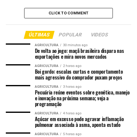
Bombeiros. Ela foi encaminhada ao Hospital Regional de
Sinop, onde permaneceu internada, mas não resistiu às
CLICK TO COMMENT
lesões.
Após a confirmação da morte, o corpo foi levado ao
ÚLTIMAS
POPULAR
VIDEOS
Instituto Médico Legal (IML), onde passou por exame de
necropsia. Em seguida, foi liberado para os
AGRICULTURA
30 minutos ago
De volta ao jogo: maçã brasileira dispara nas
procedimentos fúnebres.
exportações e mira novos mercados
AGRICULTURA
2 horas ago
Boi gordo: escalas curtas e comportamento
Comentários
mais agressivo do comprador puxam preços
AGRICULTURA
3 horas ago
RELATED TOPICS:
ANOS
APÓS
BATIDA
CUIABÁ
Pecuária reúne eventos sobre genética, manejo
CUIABA..CBA
DESTAQUE
DIAS
ENTRE
INTERNADA
e inovação na próxima semana; veja a
JOVEM
MORRE
MOTO
ÔNIBUS
POR
VÍDEO
programação
UP NEXT
AGRICULTURA
4 horas ago
Mulher morre após sofrer queimaduras em 90% do
Açúcar em excesso pode agravar inflamação
corpo durante incêndio em MT
pulmonar associada à asma, aponta estudo
AGRICULTURA
5 horas ago
DON'T MISS