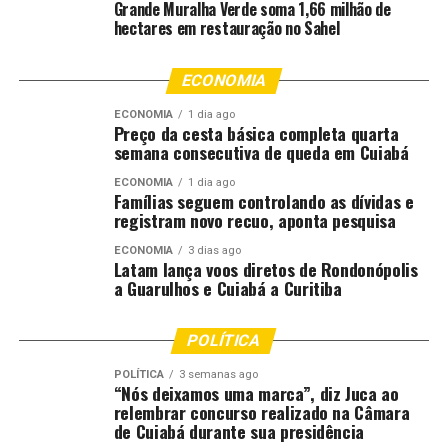
Grande Muralha Verde soma 1,66 milhão de
Veja o que agentes públicos não podem fazer durante a
hectares em restauração no Sahel
campanha eleitoral
ECONOMIA
ECONOMIA
1 dia ago
Preço da cesta básica completa quarta
semana consecutiva de queda em Cuiabá
ECONOMIA
1 dia ago
Famílias seguem controlando as dívidas e
registram novo recuo, aponta pesquisa
ECONOMIA
3 dias ago
Latam lança voos diretos de Rondonópolis
a Guarulhos e Cuiabá a Curitiba
POLÍTICA
POLÍTICA
3 semanas ago
“Nós deixamos uma marca”, diz Juca ao
relembrar concurso realizado na Câmara
de Cuiabá durante sua presidência