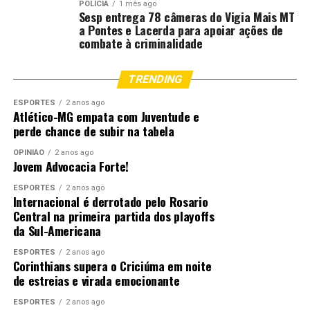
POLÍCIA
1 mês ago
Sesp entrega 78 câmeras do Vigia Mais MT
a Pontes e Lacerda para apoiar ações de
combate à criminalidade
TRENDING
ESPORTES
2 anos ago
Atlético-MG empata com Juventude e
perde chance de subir na tabela
OPINIÃO
2 anos ago
Jovem Advocacia Forte!
ESPORTES
2 anos ago
Internacional é derrotado pelo Rosario
Central na primeira partida dos playoffs
da Sul-Americana
ESPORTES
2 anos ago
Corinthians supera o Criciúma em noite
de estreias e virada emocionante
ESPORTES
2 anos ago