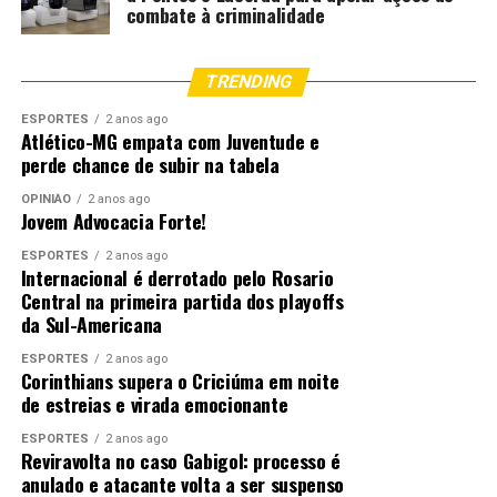
combate à criminalidade
TRENDING
ESPORTES
2 anos ago
Atlético-MG empata com Juventude e
perde chance de subir na tabela
OPINIÃO
2 anos ago
Jovem Advocacia Forte!
ESPORTES
2 anos ago
Internacional é derrotado pelo Rosario
Central na primeira partida dos playoffs
da Sul-Americana
ESPORTES
2 anos ago
Corinthians supera o Criciúma em noite
de estreias e virada emocionante
ESPORTES
2 anos ago
Reviravolta no caso Gabigol: processo é
anulado e atacante volta a ser suspenso