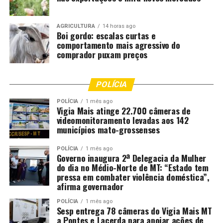
AGRICULTURA
14 horas ago
Boi gordo: escalas curtas e
comportamento mais agressivo do
comprador puxam preços
POLÍCIA
POLÍCIA
1 mês ago
Vigia Mais atinge 22.700 câmeras de
videomonitoramento levadas aos 142
municípios mato-grossenses
POLÍCIA
1 mês ago
Governo inaugura 2ª Delegacia da Mulher
do dia no Médio-Norte de MT: “Estado tem
pressa em combater violência doméstica”,
afirma governador
POLÍCIA
1 mês ago
Sesp entrega 78 câmeras do Vigia Mais MT
a Pontes e Lacerda para apoiar ações de