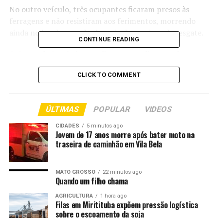
No outro veículo, três ocupantes ficaram presos às
ferragens e não resistiram aos ferimentos, morrendo
ainda no local antes da chegada das equipes de resgate.
CONTINUE READING
O Corpo de Bombeiros realizou o atendimento da
ocorrência e permaneceu na rodovia até a conclusão dos
CLICK TO COMMENT
trabalhos da Perícia Oficial e Identificação Técnica
(Politec), que investiga as circunstâncias do acidente e
trabalha na identificação das outras duas vítimas.
ÚLTIMAS
POPULAR
VIDEOS
CIDADES
5 minutos ago
Jovem de 17 anos morre após bater moto na
traseira de caminhão em Vila Bela
MATO GROSSO
22 minutos ago
Quando um filho chama
AGRICULTURA
1 hora ago
Filas em Miritituba expõem pressão logística
sobre o escoamento da soja