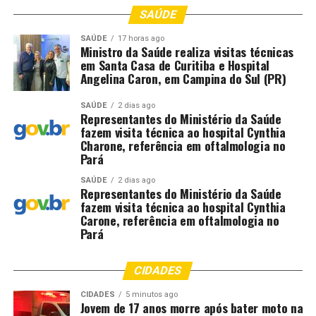
SAÚDE
SAÚDE
17 horas ago
Comentários
Ministro da Saúde realiza visitas técnicas
em Santa Casa de Curitiba e Hospital
Angelina Caron, em Campina do Sul (PR)
RELATED TOPICS:
ACIDENTE
ANOS
CUIABÁ
CUIABA..CBA
DESTAQUE
IDENTIFICADOS
IDOSO
SAÚDE
2 dias ago
JOVEM
MATOU
MT010
PESSOAS
QUATRO
SÃO
Representantes do Ministério da Saúde
fazem visita técnica ao hospital Cynthia
UP NEXT
Charone, referência em oftalmologia no
Servidora do TRT está entre as vítimas de grave
Pará
acidente na MT-010 que deixou quatro mortos
SAÚDE
2 dias ago
DON'T MISS
Representantes do Ministério da Saúde
Operação vistoria clubes de Cuiabá para prevenir
fazem visita técnica ao hospital Cynthia
acidentes durante período de férias escolares
Carone, referência em oftalmologia no
Pará
CIDADES
CIDADES
5 minutos ago
Jovem de 17 anos morre após bater moto na