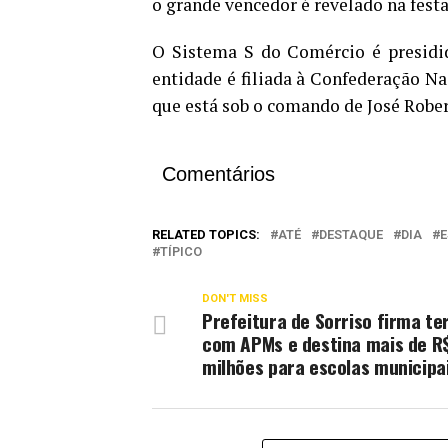
o grande vencedor é revelado na fes
O Sistema S do Comércio é presidid
entidade é filiada à Confederação N
que está sob o comando de José Rober
Comentários
RELATED TOPICS:
ATÉ
DESTAQUE
DIA
TÍPICO
DON'T MISS
Prefeitura de Sorriso firma t
com APMs e destina mais de R$
milhões para escolas municipa