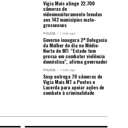
Vigia Mais atinge 22.700
câmeras de
videomonitoramento levadas
aos 142 municípios mato-
grossenses
POLÍCIA
1 mês ago
Governo inaugura 2ª Delegacia
da Mulher do dia no Médio-
Norte de MT: “Estado tem
pressa em combater violência
doméstica”, afirma governador
POLÍCIA
1 mês ago
Sesp entrega 78 câmeras do
Vigia Mais MT a Pontes e
Lacerda para apoiar ações de
combate à criminalidade