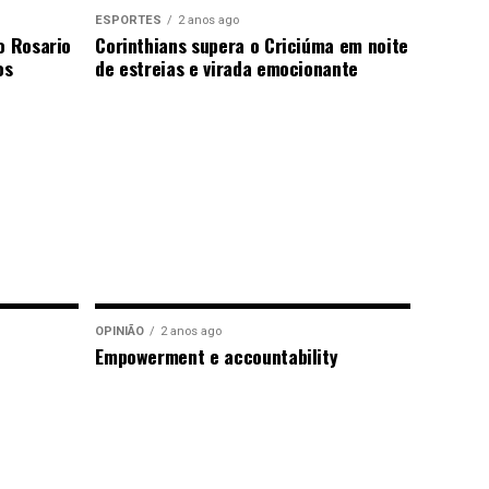
ESPORTES
2 anos ago
o Rosario
Corinthians supera o Criciúma em noite
os
de estreias e virada emocionante
OPINIÃO
2 anos ago
Empowerment e accountability