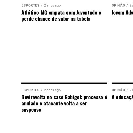
ESPORTES
2 anos ago
OPINIÃO
2 
Atlético-MG empata com Juventude e
Jovem Adv
perde chance de subir na tabela
ESPORTES
2 anos ago
OPINIÃO
2 
Reviravolta no caso Gabigol: processo é
A educaç
anulado e atacante volta a ser
suspenso