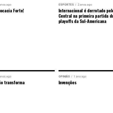
anos ago
ESPORTES
2 anos ago
ocacia Forte!
Internacional é derrotado pel
Central na primeira partida d
playoffs da Sul-Americana
anos ago
OPINIÃO
1 ano ago
ão transforma
Invenções