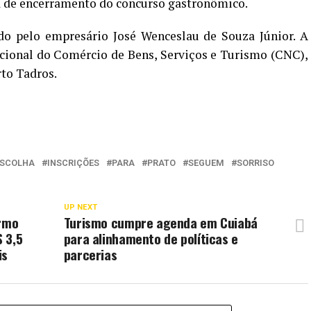
ta de encerramento do concurso gastronômico.
o pelo empresário José Wenceslau de Souza Júnior. A
acional do Comércio de Bens, Serviços e Turismo (CNC),
to Tadros.
ESCOLHA
INSCRIÇÕES
PARA
PRATO
SEGUEM
SORRISO
UP NEXT
ermo
Turismo cumpre agenda em Cuiabá
 3,5
para alinhamento de políticas e
is
parcerias