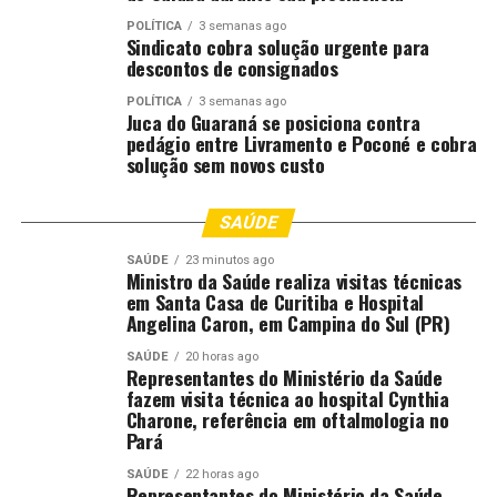
POLÍTICA
3 semanas ago
Sindicato cobra solução urgente para
descontos de consignados
Além da agilidade do acionamento do reforço e da
POLÍTICA
3 semanas ago
Juca do Guaraná se posiciona contra
integração das unidades, o sargento Amiky disse que
pedágio entre Livramento e Poconé e cobra
percebeu o quanto o seu trabalho é importante e sua
solução sem novos custo
vida valorizada ao receber o telefonema da secretária de
Segurança, coronel Susana Tamanho, no mesmo dia do
SAÚDE
fato.
SAÚDE
23 minutos ago
Ministro da Saúde realiza visitas técnicas
“Eu não conhecia a coronel Susana pessoalmente, mas
em Santa Casa de Curitiba e Hospital
sabia do trabalho dela. E ela, ligando para saber se eu
Angelina Caron, em Campina do Sul (PR)
estava bem, fazendo isso em nome dela e do Governo, foi
algo surpreende mesmo. Isso é muito importante para
SAÚDE
20 horas ago
Representantes do Ministério da Saúde
nós policiais, que estamos nas ruas defendendo a
fazem visita técnica ao hospital Cynthia
sociedade”, completou ele.
Charone, referência em oftalmologia no
Pará
Além do sargento Amiky, receberam a condecoração por
SAÚDE
22 horas ago
atuação na mesma ocorrência o sargento Eloi e os cabos
Representantes do Ministério da Saúde