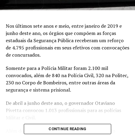
Nos últimos sete anos e meio, entre janeiro de 2019 e
junho deste ano, os órgãos que compõem as forças
estaduais da Segurança Pública receberam um reforço
de 4.795 profissionais em seus efetivos com convocações
de concursados.
Somente para a Polícia Militar foram 2.100 mil
convocados, além de 840 na Polícia Civil, 320 na Politec,
230 no Corpo de Bombeiros, entre outras áreas da
segurança e sistema prisional.
De abril a junho deste ano, o governador Otaviano
Pivetta convocou 1.013 profissionais para as polícias
Militar e Civil.
CONTINUE READING
Além do aumento do efetivo, o Governo do Estado