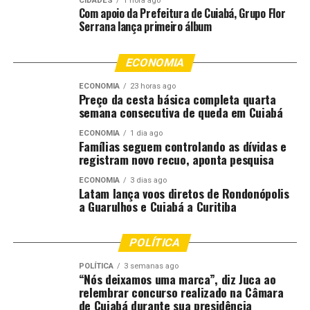
CIDADES
1 hora ago
em que Amiky esteve em iminência de morte, sob a mira
Com apoio da Prefeitura de Cuiabá, Grupo Flor
de armas, foi uma ocorrência de começou com a invasão
Serrana lança primeiro álbum
de uma casa, com suspeita de roubo e tráfico e evoluiu
para confronto, em Nova Mutum, que mobilizou equipes
ECONOMIA
do 26º Batalhão, Companhia de Força Tática e
Regimento Montado (Cavalaria).
ECONOMIA
23 horas ago
Preço da cesta básica completa quarta
semana consecutiva de queda em Cuiabá
ECONOMIA
1 dia ago
Famílias seguem controlando as dívidas e
registram novo recuo, aponta pesquisa
ECONOMIA
3 dias ago
Latam lança voos diretos de Rondonópolis
a Guarulhos e Cuiabá a Curitiba
POLÍTICA
POLÍTICA
3 semanas ago
“Nós deixamos uma marca”, diz Juca ao
relembrar concurso realizado na Câmara
de Cuiabá durante sua presidência