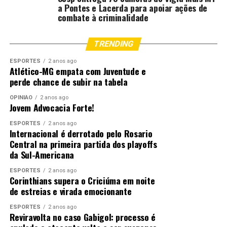
a Pontes e Lacerda para apoiar ações de
Essa medalha honorífica foi instituída em julho de 2020,
combate à criminalidade
pelo decreto 565, do Governo do Estado, por meio de
projeto da Sesp-MT.
TRENDING
Conheça os agraciados desta segunda-feira (30).
ESPORTES
2 anos ago
Atlético-MG empata com Juventude e
perde chance de subir na tabela
1º SGT PM Admir Nogueira
OPINIÃO
2 anos ago
1º SGT PM Clodoaldo Arana De Araújo
Jovem Advocacia Forte!
ESPORTES
2 anos ago
1º SGT PM Lauro Cesar Nunes De Souza
Internacional é derrotado pelo Rosario
Central na primeira partida dos playoffs
1º SGT PM Marcos Antônio Pereira Da Silva
da Sul-Americana
1º SGT PM Nivaldo Savala Da Silva
ESPORTES
2 anos ago
Corinthians supera o Criciúma em noite
de estreias e virada emocionante
1º SGT PM Paulo Sérgio Da Silva Jaques
ESPORTES
2 anos ago
1º SGT PM Robson De Deus Bento
Reviravolta no caso Gabigol: processo é