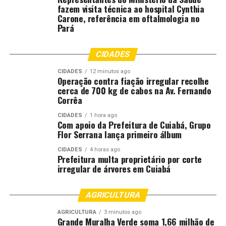
fazem visita técnica ao hospital Cynthia
Wagner Santos, Marques e Renata.
Carone, referência em oftalmologia no
Pará
O governador do Estado, Otaviano Pivetta, destacou que
essa medalha simboliza a gratidão do Estado aos
policiais. “Gratidão a homens e mulheres que vãos às
CIDADES
ruas, a qualquer dia e hora, com coragem e consciência
CIDADES
12 minutos ago
de cidadãos do cumprimento do seu dever. Cidadãos que
Operação contra fiação irregular recolhe
cerca de 700 kg de cabos na Av. Fernando
vão a lugares que ninguém quer ir para defender a
Corrêa
sociedade”, analisou o governador.
CIDADES
1 hora ago
Com apoio da Prefeitura de Cuiabá, Grupo
Para a secretária de Segurança, coronel Susane
Flor Serrana lança primeiro álbum
Tamanho, a entrega de medalhas, em um ato como esse
do qual o governador Pivetta participou, é uma maneira
CIDADES
4 horas ago
Prefeitura multa proprietário por corte
de tornar público o reconhecimento de ações civis e do
irregular de árvores em Cuiabá
trabalho dos policiais que estão nas ruas.
“Estamos mostrando a importância do empenho desses
AGRICULTURA
profissionais na defesa da sociedade e, no caso dos
AGRICULTURA
3 minutos ago
policiais que estão no enfrentamento à criminalidade,
Grande Muralha Verde soma 1,66 milhão de