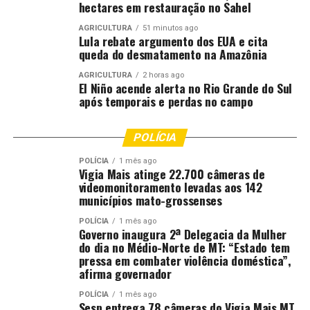
hectares em restauração no Sahel
dizendo que nos preocupamos com cada um deles e que
queremos vê-los voltando para suas famílias em
AGRICULTURA
51 minutos ago
Lula rebate argumento dos EUA e cita
segurança ao final de cada jornada de trabalho”,
queda do desmatamento na Amazônia
completa a secretária Susana.
AGRICULTURA
2 horas ago
El Niño acende alerta no Rio Grande do Sul
após temporais e perdas no campo
POLÍCIA
POLÍCIA
1 mês ago
Vigia Mais atinge 22.700 câmeras de
videomonitoramento levadas aos 142
municípios mato-grossenses
POLÍCIA
1 mês ago
Governo inaugura 2ª Delegacia da Mulher
do dia no Médio-Norte de MT: “Estado tem
pressa em combater violência doméstica”,
afirma governador
POLÍCIA
1 mês ago
Sesp entrega 78 câmeras do Vigia Mais MT