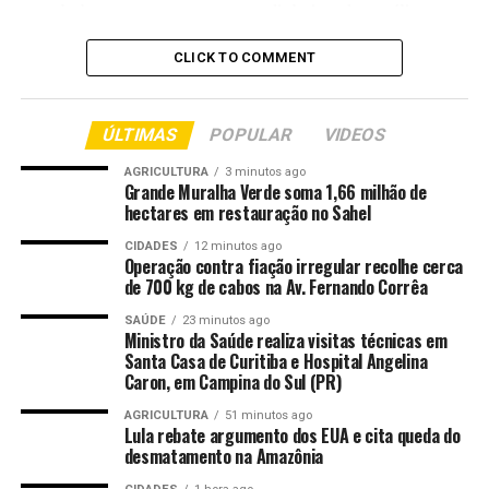
restabeleceu o pagamento, em dinheiro, do auxílio
fardamento aos policiais, o que não acontecia até 2016.
CLICK TO COMMENT
Este ano, por exemplo, serão pagos R$ 19,1 milhões em
fardamentos. Cada policial receberá em agosto, no mês-
base do benefício, em cota única, R$ 2.272,84.
ÚLTIMAS
POPULAR
VIDEOS
Valorização
AGRICULTURA
3 minutos ago
Grande Muralha Verde soma 1,66 milhão de
Nesta segunda-feira (30), policiais receberam medalha
hectares em restauração no Sahel
por ações relevantes à segurança pública, muitas nas
CIDADES
12 minutos ago
quais estiveram em risco iminente de morte durante
Operação contra fiação irregular recolhe cerca
de 700 kg de cabos na Av. Fernando Corrêa
atendimento de ocorrências policiais. A ‘Medalha
Honorífica da Secretaria de Segurança Pública’ foi
SAÚDE
23 minutos ago
Ministro da Saúde realiza visitas técnicas em
concedida a 83 policiais militares e civis e membros da
Santa Casa de Curitiba e Hospital Angelina
sociedade.
Caron, em Campina do Sul (PR)
“Em 16 anos como policial nunca havia me sentido tão
AGRICULTURA
51 minutos ago
Lula rebate argumento dos EUA e cita queda do
acolhido e valorizado em meu trabalho”, disse o sargento
desmatamento na Amazônia
Rodolfo Eloi Amiky, logo após receber a honraria. A ação