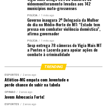
videomonitoramento levadas aos 142
municípios mato-grossenses
POLÍCIA
1 mês ago
Governo inaugura 2ª Delegacia da Mulher
do dia no Médio-Norte de MT: “Estado tem
pressa em combater violência doméstica”,
afirma governador
POLÍCIA
1 mês ago
Sesp entrega 78 câmeras do Vigia Mais MT
a Pontes e Lacerda para apoiar ações de
combate à criminalidade
TRENDING
ESPORTES
2 anos ago
Atlético-MG empata com Juventude e
perde chance de subir na tabela
OPINIÃO
2 anos ago
Jovem Advocacia Forte!
ESPORTES
2 anos ago