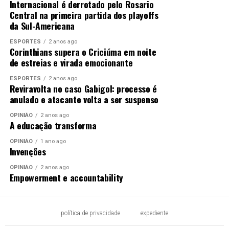
Internacional é derrotado pelo Rosario
Central na primeira partida dos playoffs
da Sul-Americana
ESPORTES
2 anos ago
Corinthians supera o Criciúma em noite
de estreias e virada emocionante
ESPORTES
2 anos ago
Reviravolta no caso Gabigol: processo é
anulado e atacante volta a ser suspenso
OPINIÃO
2 anos ago
A educação transforma
OPINIÃO
1 ano ago
Invenções
OPINIÃO
2 anos ago
Empowerment e accountability
política de privacidade
expediente