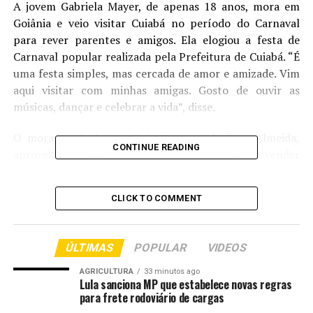
A jovem Gabriela Mayer, de apenas 18 anos, mora em
Goiânia e veio visitar Cuiabá no período do Carnaval
para rever parentes e amigos. Ela elogiou a festa de
Carnaval popular realizada pela Prefeitura de Cuiabá. “É
uma festa simples, mas cercada de amor e amizade. Vim
aqui visitar com minhas amigas. Gosto de ouvir as
músicas, dançar e celebrar a vida”, disse.
O morador do bairro Três Barras, Edmilson Almeida,
CONTINUE READING
aproveitou a oportunidade do Carnaval para vender
cachorros-quentes e hambúrgueres caseiros. “É uma
chance que tenho de criar uma renda extra. Têm sido
CLICK TO COMMENT
bastante movimentados os dias de Carnaval. Somos
tratados com muito carinho e respeito pelos foliões”,
revela.
ÚLTIMAS
POPULAR
VIDEOS
No fim de semana de Carnaval, a Prefeitura de Cuiabá
AGRICULTURA
33 minutos ago
Lula sanciona MP que estabelece novas regras
manteve presença ativa na organização dos eventos,
para frete rodoviário de cargas
com atuação das equipes de mobilidade urbana, reforço