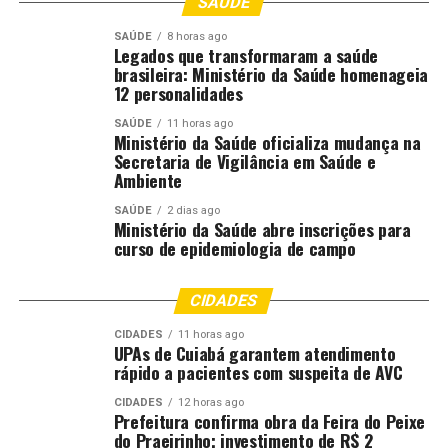
SAÚDE
DON'T MISS
Prefeitura de Cuiabá reforça proteção às mulheres com
SAÚDE
8 horas ago
Legados que transformaram a saúde
van do projeto “Cuiabá Acolhe Mulheres”
brasileira: Ministério da Saúde homenageia
12 personalidades
SAÚDE
11 horas ago
Ministério da Saúde oficializa mudança na
Secretaria de Vigilância em Saúde e
Ambiente
SAÚDE
2 dias ago
Ministério da Saúde abre inscrições para
curso de epidemiologia de campo
CIDADES
CIDADES
11 horas ago
UPAs de Cuiabá garantem atendimento
rápido a pacientes com suspeita de AVC
CIDADES
12 horas ago
Prefeitura confirma obra da Feira do Peixe
do Praeirinho; investimento de R$ 2