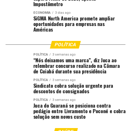
Impostômetro
As ruas do Centro Histórico de Cuiabá foram tomadas
ECONOMIA
3 dias ago
pelo cortejo cultural do Cordão Carnavalesco Vem
SiGMA North America promete ampliar
Quem Quer, no sábado (14) e na segunda-feira (16).
oportunidades para empresas nas
Américas
Organizado por coletivos independentes, o evento
reuniu foliões e artistas em percurso que saiu da Praça
Santos Dumont até a Praça da Mandioca.
POLÍTICA
POLÍTICA
3 semanas ago
Fonte:
Prefeitura de Cuiabá – MT
“Nós deixamos uma marca”, diz Juca ao
relembrar concurso realizado na Câmara
de Cuiabá durante sua presidência
Comentários
POLÍTICA
3 semanas ago
Sindicato cobra solução urgente para
descontos de consignados
RELATED TOPICS:
AVENIDA
CELEBRAM
CUIABÁ
CUIABA..CBA
DESTAQUE
FOLIÕES
GROSSO
LAZER
POLÍTICA
3 semanas ago
MANDIOCA
MATO
Juca do Guaraná se posiciona contra
PRAÇA
VIDA
pedágio entre Livramento e Poconé e cobra
UP NEXT
solução sem novos custo
Jovens se unem em ato de fé no período do Carnaval em
Cuiabá