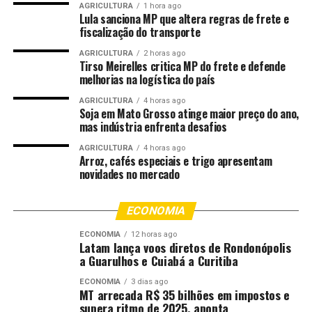
na orientação do trânsito e gratuidade no transporte
AGRICULTURA
1 hora ago
Lula sanciona MP que altera regras de frete e
coletivo para facilitar o deslocamento da população.
fiscalização do transporte
Paralelamente, a Secretaria Municipal de Saúde realizou
ações da campanha “Bora Combinar?”, com orientações
AGRICULTURA
2 horas ago
Tirso Meirelles critica MP do frete e defende
preventivas e distribuição de insumos de saúde,
melhorias na logística do país
fortalecendo o cuidado com a população durante a
AGRICULTURA
4 horas ago
programação carnavalesca.
Soja em Mato Grosso atinge maior preço do ano,
mas indústria enfrenta desafios
A Avenida Mato Grosso uniu o tradicional Bloquinho dos
AGRICULTURA
4 horas ago
Estudantes e o Bloco do Baguncinha na sexta-feira (13).
Arroz, cafés especiais e trigo apresentam
Com mais de 20 atrações, as festividades do Bloquinho
novidades no mercado
dos coletivos estudantis foram realizadas no sábado,
domingo e segunda-feira (14, 15 e 16). Nesta terça-feira
ECONOMIA
(17), a programação na via será encerrada com o Bloco
do Baguncinha.
ECONOMIA
12 horas ago
Latam lança voos diretos de Rondonópolis
a Guarulhos e Cuiabá a Curitiba
O bairro Araés também foi reduto de manifestação
cultural na sexta-feira (13). O Carnaval do Araés reuniu
ECONOMIA
3 dias ago
MT arrecada R$ 35 bilhões em impostos e
foliões e suas famílias no Centro Comunitário do Araés.
supera ritmo de 2025, aponta